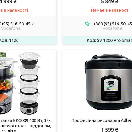
4 999 ₴
5 849 ₴
є в наявності
Немає в наявності
 (95) 516-50-45
+380 (95) 516-50-45
Vodafone
Vodafone
1126
SV 1200 Pro Smar
anza EKG009 400 Вт, 3-х
Професійна рисоварка Adler
віючої сталі з піддоном,
1 599 ₴
7.5 літр