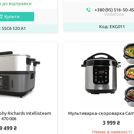
о до відправки
+380 (95) 516-50-45
Vodafone
Купити
EKG011
SSC6 320 A1
y Richards Intellisteam
Мультиварка-скороварка Camr
470 006
3 999 ₴
9 499 ₴
Немає в наявності