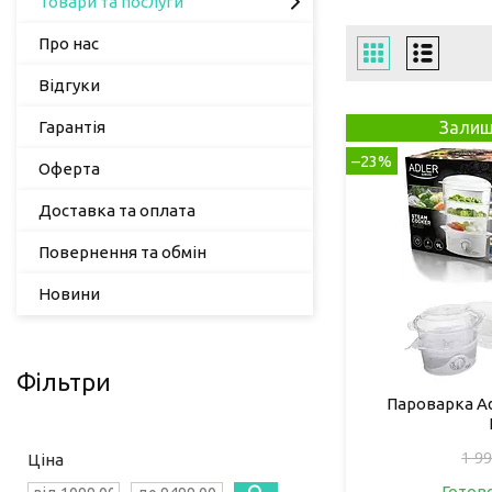
Товари та послуги
Про нас
Відгуки
Гарантія
Залиш
–23%
Оферта
Доставка та оплата
Повернення та обмін
Новини
Фільтри
Пароварка Adl
1 99
Ціна
Готов