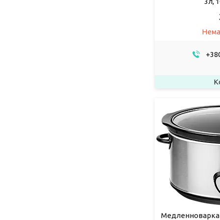
3л, 
Нема
+380
Медленноварка EC