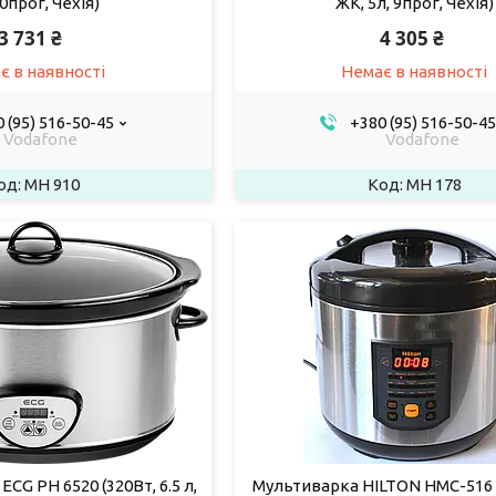
10прог, Чехія)
ЖК, 5л, 9прог, Чехія)
3 731 ₴
4 305 ₴
є в наявності
Немає в наявності
 (95) 516-50-45
+380 (95) 516-50-45
Vodafone
Vodafone
MH 910
MH 178
G PH 6520 (320Вт, 6.5 л,
Мультиварка HILTON HMC-516 (