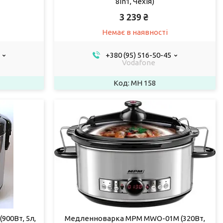
8in1, Чехія)
3 239 ₴
Немає в наявності
+380 (95) 516-50-45
Vodafone
MH 158
900Вт, 5л,
Медленноварка MPM MWO-01M (320Вт,