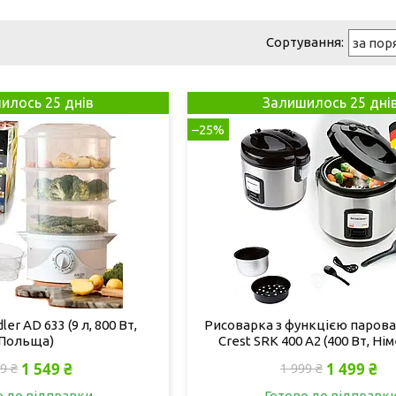
илось 25 днів
Залишилось 25 дні
–25%
er AD 633 (9 л, 800 Вт,
Рисоварка з функцією паровар
Польща)
Crest SRK 400 A2 (400 Вт, Ні
1 549 ₴
1 499 ₴
9 ₴
1 999 ₴
о до відправки
Готово до відправк