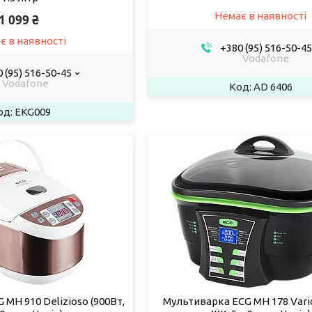
Немає в наявності
1 099 ₴
є в наявності
+380 (95) 516-50-45
Vodafone
 (95) 516-50-45
Vodafone
AD 6406
EKG009
MH 910 Delizioso (900Вт,
Мультиварка ECG MH 178 Vario