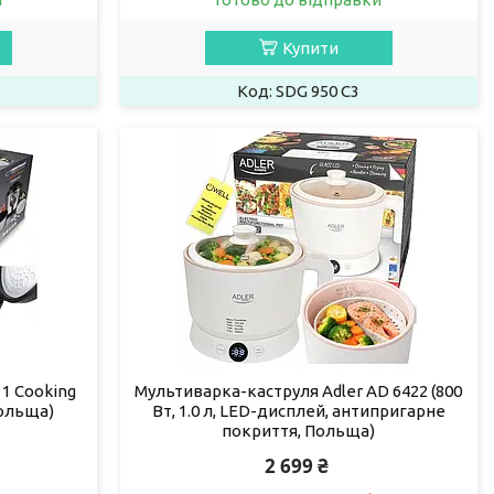
Купити
SDG 950 C3
1 Cooking
Мультиварка-каструля Adler AD 6422 (800
 Польща)
Вт, 1.0 л, LED-дисплей, антипригарне
покриття, Польща)
2 699 ₴