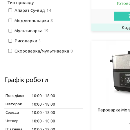
Тип приладу
Готов
Апарат Су-вид
14
Медленноварка
8
Мультиварка
19
Рисоварка
3
Скороварка/мультиварка
8
Графік роботи
Понеділок
10:00
18:00
Вівторок
10:00
18:00
Пароварка Morph
Середа
10:00
18:00
Четвер
10:00
18:00
Пʼятниця
10:00
18:00