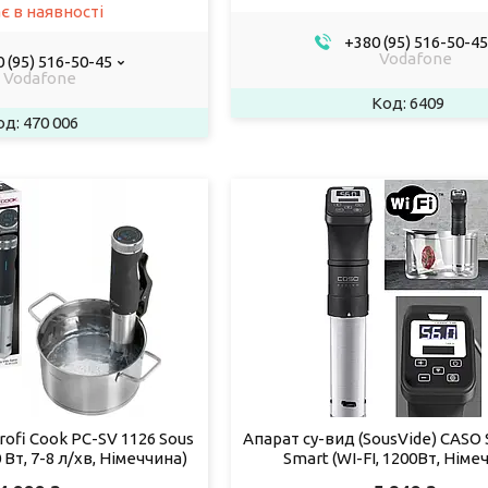
є в наявності
+380 (95) 516-50-45
Vodafone
 (95) 516-50-45
Vodafone
6409
470 006
ofi Cook PC-SV 1126 Sous
Апарат су-вид (SousVide) CASO 
 Вт, 7-8 л/хв, Німеччина)
Smart (WI-FI, 1200Вт, Німе