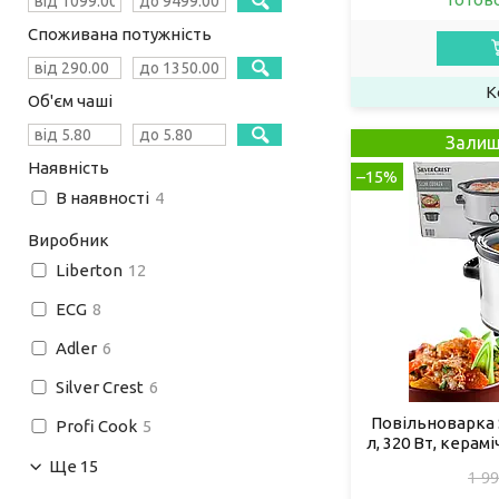
Споживана потужність
Об'єм чаші
Залиш
Наявність
–15%
В наявності
4
Виробник
Liberton
12
ECG
8
Adler
6
Silver Crest
6
Повільноварка S
Profi Cook
5
л, 320 Вт, керам
Ще 15
1 99