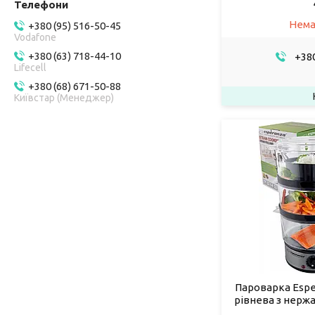
Нема
+380 (95) 516-50-45
Vodafone
+380 (63) 718-44-10
+380
Lifecell
+380 (68) 671-50-88
Київстар (Менеджер)
Пароварка Esper
рівнева з нержа