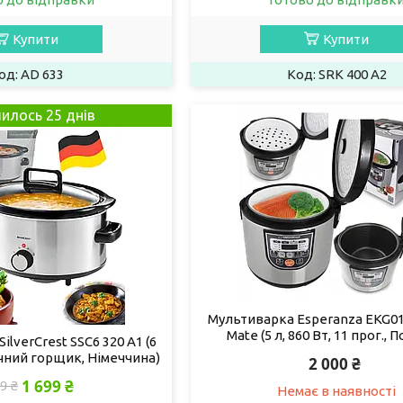
Купити
Купити
AD 633
SRK 400 A2
илось 25 днів
Мультиварка Esperanza EKG01
Mate (5 л, 860 Вт, 11 прог.,
ilverCrest SSC6 320 A1 (6
ічний горщик, Німеччина)
2 000 ₴
1 699 ₴
9 ₴
Немає в наявності