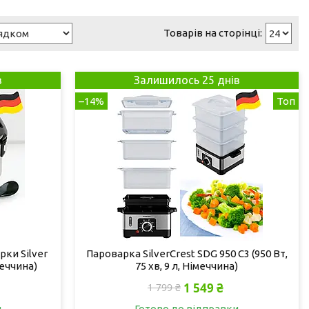
в
Залишилось 25 днів
–14%
Топ
ки Silver
Пароварка SilverCrest SDG 950 C3 (950 Вт,
меччина)
75 хв, 9 л, Німеччина)
1 549 ₴
1 799 ₴
и
Готово до відправки