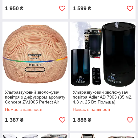
1 950
1 599
₴
₴
Ультразвуковий зволожувач
Ультразвуковий зволожувач
повітря з дифузором аромату
повітря Adler AD 7963 (35 м2,
Concept ZV1005 Perfect Air
4.3 л, 25 Вт, Польща)
(300 мл, 15-20 м2., Чехія)
Немає в наявності
Немає в наявності
1 387
1 886
₴
₴