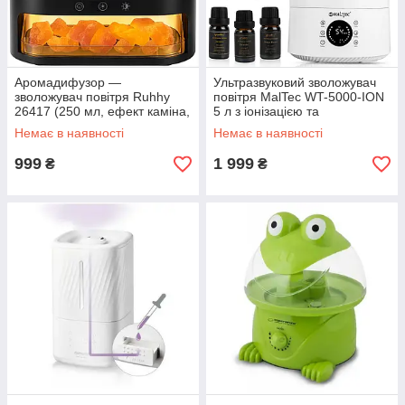
Аромадифузор —
Ультразвуковий зволожувач
зволожувач повітря Ruhhy
повітря MalTec WT-5000-ION
26417 (250 мл, ефект каміна,
5 л з іонізацією та
таймер)
аромадифузором (Польша)
Немає в наявності
Немає в наявності
999
1 999
₴
₴