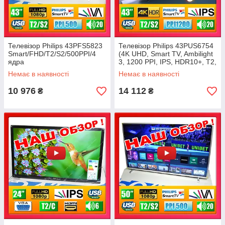
Телевізор Philips 43PFS5823
Телевізор Philips 43PUS6754
Smart/FHD/T2/S2/500PPI/4
(4K UHD, Smart TV, Ambilight
ядра
3, 1200 PPI, IPS, HDR10+, T2,
S2, Dolby Atmos 20Вт)
Немає в наявності
Немає в наявності
10 976
14 112
₴
₴