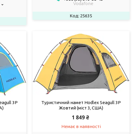
Vodafone
25635
agull 3P
Туристичний намет Hodlex Seagull 3P
А)
Жовтий (міст 3, США)
1 849 ₴
Немає в наявності