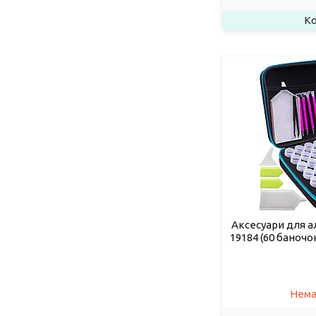
Аксесуари для а
19184 (60 баночо
Нема