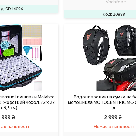
Vodafone
SR14096
20888
лмазної вишивки Malatec
Водонепроникна сумка на 
к, жорсткий чохол, 32 x 22
мотоцикла MOTOCENTRIC MC-0
x 9,5 см)
л
999 ₴
2 999 ₴
є в наявності
Немає в наявності