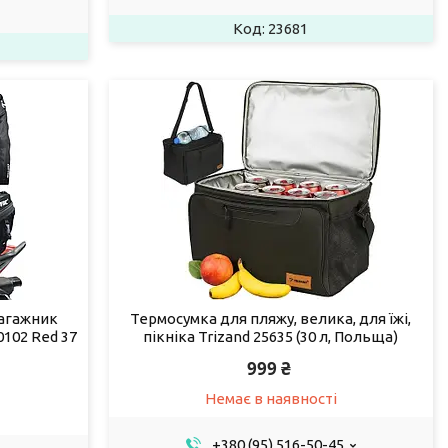
23681
багажник
Термосумка для пляжу, велика, для їжі,
102 Red 37
пікніка Trizand 25635 (30 л, Польща)
999 ₴
Немає в наявності
+380 (95) 516-50-45