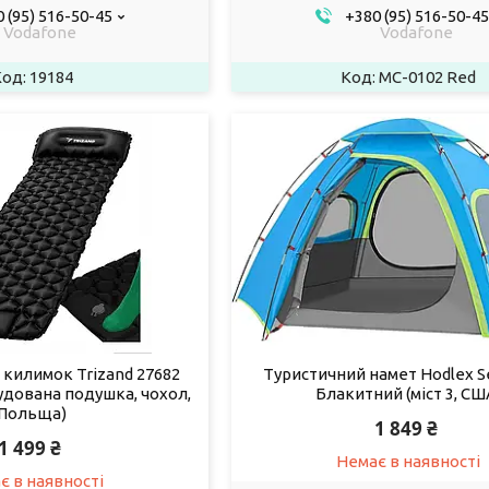
 (95) 516-50-45
+380 (95) 516-50-45
Vodafone
Vodafone
19184
MC-0102 Red
килимок Trizand 27682
Туристичний намет Hodlex Se
будована подушка, чохол,
Блакитний (міст 3, СШ
Польща)
1 849 ₴
1 499 ₴
Немає в наявності
є в наявності