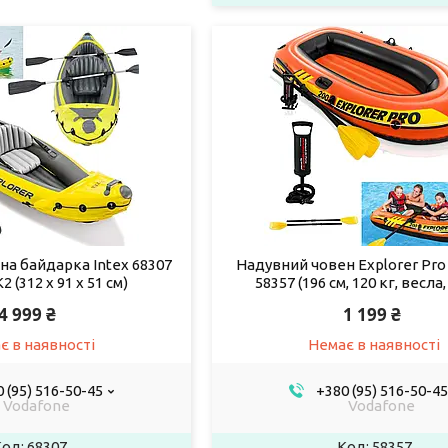
на байдарка Intex 68307
Надувний човен Explorer Pro 
2 (312 x 91 x 51 см)
58357 (196 см, 120 кг, весла,
4 999 ₴
1 199 ₴
є в наявності
Немає в наявності
 (95) 516-50-45
+380 (95) 516-50-45
Vodafone
Vodafone
68307
58357