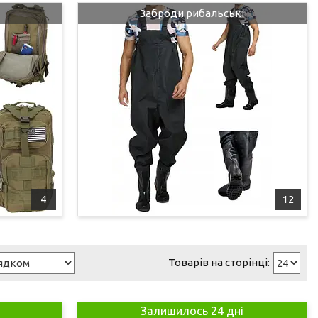
Заброди рибальські
4
12
Залишилось 24 дні