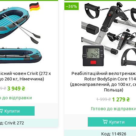
–36%
ний човен Crivit (272 x
Реабілітаційний велотренаж
 до 260 кг, Німеччина)
Rotor BodySpin Core 11
(двонаправлений, до 100 кг, 
3 949 ₴
9 ₴
Польща)
о до відправки
1 279 ₴
1 999 ₴
Готово до відправк
Купити
Купити
Crivit 272
114926