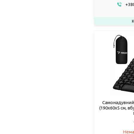
+380
Самонадувний 
(190х60х5 см, в
Нема