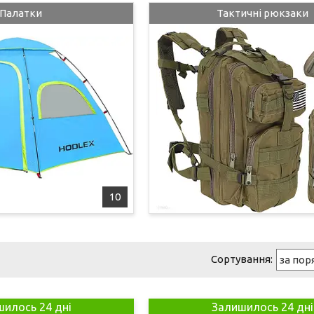
Палатки
Тактичні рюкзаки
10
илось 24 дні
Залишилось 24 дні