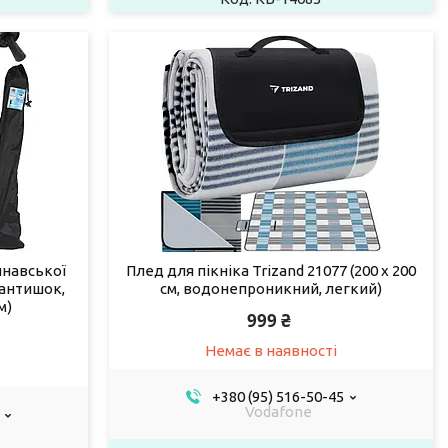
инавської
Плед для пікніка Trizand 21077 (200 x 200
(антишок,
см, водонепроникний, легкий)
м)
999 ₴
Немає в наявності
+380 (95) 516-50-45
Vodafone