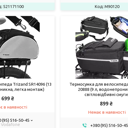
521171100
M90120
педа Trizand SR14096 (13
Термосумка для велосипеда
никна, легка монтаж)
20888 (9 л, водонепрони
світловідбивні смуги
699 ₴
899 ₴
є в наявності
Немає в наявності
 (95) 516-50-45
Vodafone
+380 (95) 516-50-45