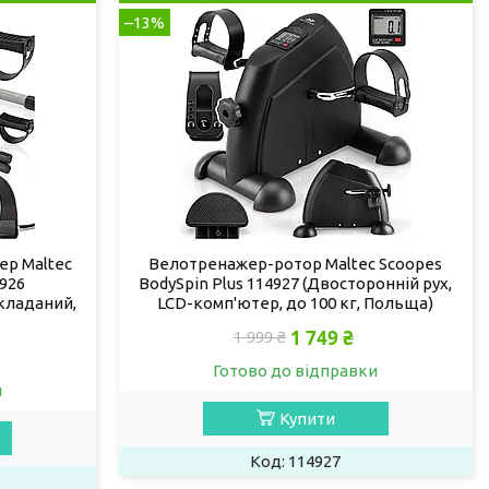
–13%
ер Maltec
Велотренажер-ротор Maltec Scoopes
4926
BodySpin Plus 114927 (Двосторонній рух,
складаний,
LCD-комп'ютер, до 100 кг, Польща)
1 749 ₴
1 999 ₴
Готово до відправки
и
Купити
114927