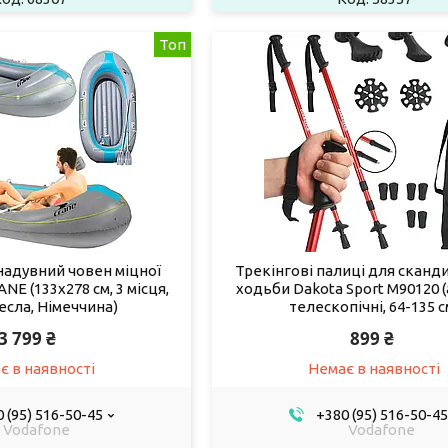
Топ
надувний човен міцної
Трекінгові палиці для сканд
NE (133x278 см, 3 місця,
ходьби Dakota Sport M90120 
весла, Німеччина)
телескопічні, 64-135 с
3 799 ₴
899 ₴
є в наявності
Немає в наявності
 (95) 516-50-45
+380 (95) 516-50-45
Vodafone
Vodafone