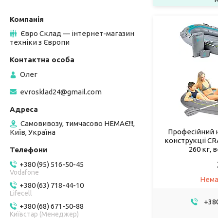
Євро Склад — інтернет-магазин
техніки з Європи
Олег
evrosklad24@gmail.com
Самовивозу, тимчасово НЕМАЄ!!!,
Професійний 
Київ, Україна
конструкції CRA
260 кг, 
+380 (95) 516-50-45
Vodafone
Нема
+380 (63) 718-44-10
Lifecell
+380
+380 (68) 671-50-88
Київстар (Менеджер)