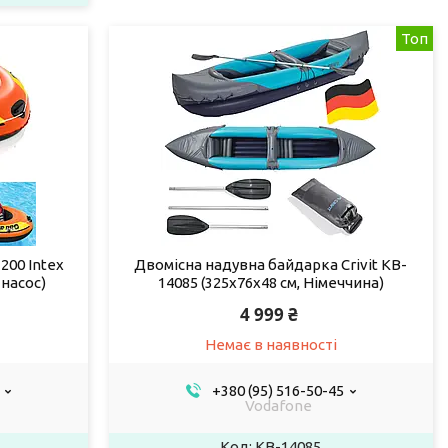
Топ
200 Intex
Двомісна надувна байдарка Crivit KB-
 насос)
14085 (325x76x48 см, Німеччина)
4 999 ₴
Немає в наявності
+380 (95) 516-50-45
Vodafone
KB-14085