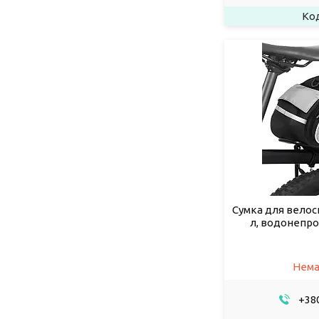
Сумка для велоси
л, водонепро
Нема
+380