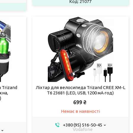
21077
 Trizand
Ліхтар для велосипеда Trizand CREE XM-L
кна,
T6 23681 (LED, USB, 1200 мА·год)
)
699 ₴
Немає в наявності
+380 (95) 516-50-45
Vodafone