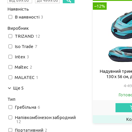
–12%
Наявність
В наявності
3
Виробник
TRIZAND
12
Iso Trade
7
Intex
3
Maltec
2
Надувний триміс
130 x 56 см,
MALATEC
1
4 49
Ще 5
Готов
Тип
Гребільна
6
Напівкомбінезон забродний
12
Портативний
2