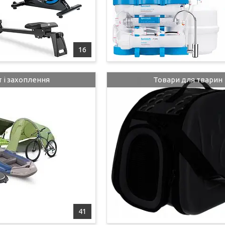
16
 і захоплення
Товари для тварин
41