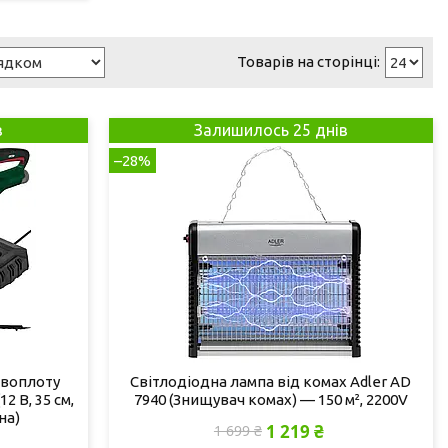
в
Залишилось 25 днів
–28%
ивоплоту
Світлодіодна лампа від комах Adler AD
2 В, 35 см,
7940 (Знищувач комах) — 150 м², 2200V
на)
1 219 ₴
1 699 ₴