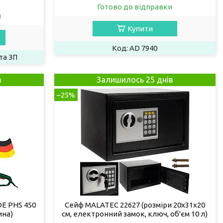
Готово до відправки
и
Купити
AD 7940
та ЗП
в
Залишилось 25 днів
–25%
E PHS 450
Сейф MALATEC 22627 (розміри 20х31х20
ина)
см, електронний замок, ключ, об'єм 10 л)