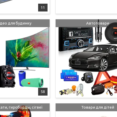
11
ідео для будинку
Автотовари
58
ти, гироборды, сігвеї
Товари для дітей