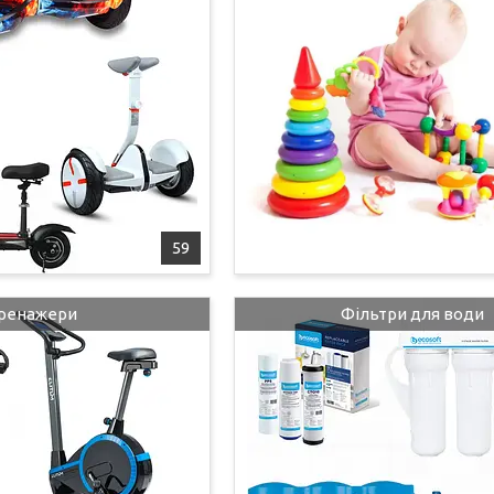
59
ренажери
Фільтри для води