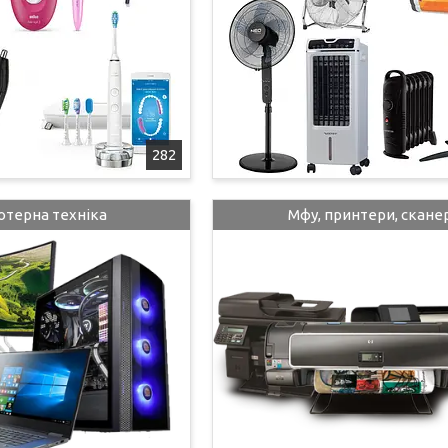
282
ютерна техніка
Мфу, принтери, скане