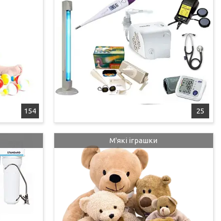
154
25
М'які іграшки