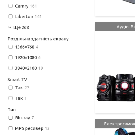
Camry
161
Liberton
141
Аудіо, В
Ще 268
Роздільна здатність екрану
1366×768
4
1920×1080
6
3840×2160
19
Smart TV
Так
27
Так
1
Тип
Blu-ray
7
Електросамока
MP5 ресивер
13