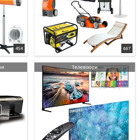
454
667
ри
Телевізори