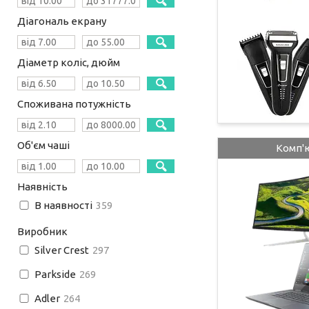
Діагональ екрану
Діаметр коліс, дюйм
Споживана потужність
Об'єм чаші
Комп'
Наявність
В наявності
359
Виробник
Silver Crest
297
Parkside
269
Adler
264