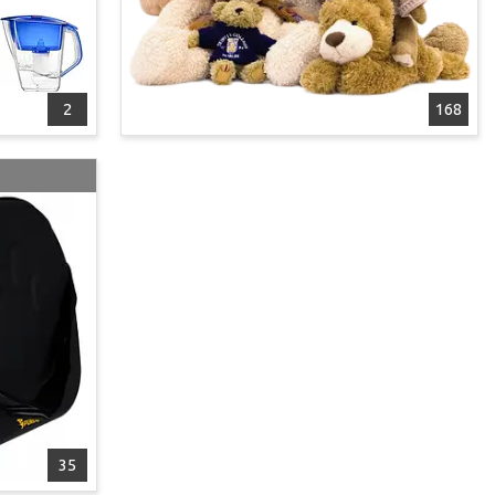
2
168
35