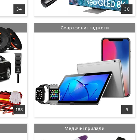
34
30
Смартфони і гаджети
188
9
Медичні прилади