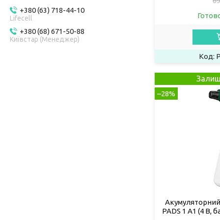
69
+380 (63) 718-44-10
Готов
Lifecell
+380 (68) 671-50-88
Київстар (Менеджер)
P
Залиш
–28%
Акумуляторний
PADS 1 A1 (4 В, б