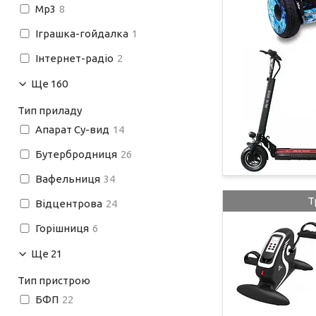
Mp3
8
Іграшка-гойдалка
1
Інтернет-радіо
2
Ще 160
Тип приладу
Апарат Су-вид
14
Бутербродниця
26
Вафельниця
34
Т
Відцентрова
24
Горішниця
6
Ще 21
Тип пристрою
БФП
22