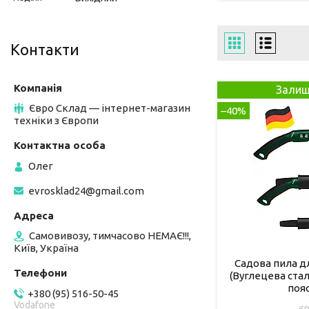
Контакти
Залиш
Євро Склад — інтернет-магазин
–40%
техніки з Європи
Олег
evrosklad24@gmail.com
Самовивозу, тимчасово НЕМАЄ!!!,
Київ, Україна
Садова пила дл
(Вуглецева сталь
пояс
+380 (95) 516-50-45
Vodafone