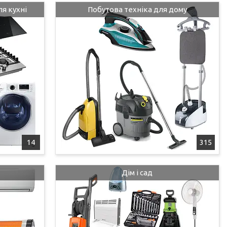
я кухні
Побутова техніка для дому
14
315
Дім і сад