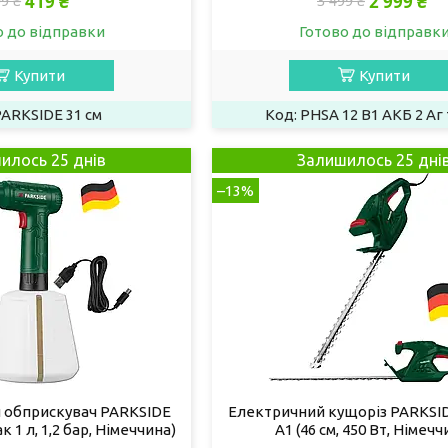
419 ₴
2 999 ₴
9 ₴
3 499 ₴
о до відправки
Готово до відправк
Купити
Купити
ARKSIDE 31 см
PHSA 12 B1 АКБ 2 Аг 
илось 25 днів
Залишилось 25 дні
–13%
 обприскувач PARKSIDE
Електричний кущоріз PARKSID
ак 1 л, 1,2 бар, Німеччина)
A1 (46 см, 450 Вт, Німечч