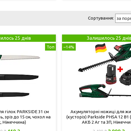
илось 25 днів
Залишилось 25 дні
Топ
–14%
я гілок PARKSIDE 31 см
Акумуляторні ножиці для ж
, зріз до 15 см, чохол на
(кусторіз) Parkside PHSA 12 B1 (1
, Німеччина)
АКБ 2 Аг та ЗП, Німеччи