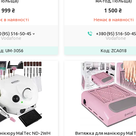
Польща)
мА·год, Польща)
999 ₴
1 500 ₴
є в наявності
Немає в наявності
 (95) 516-50-45
+380 (95) 516-50-45
Vodafone
Vodafone
UM-3056
ZCA018
анікюру MalTec ND-2WH
Витяжка для манікюру MalT