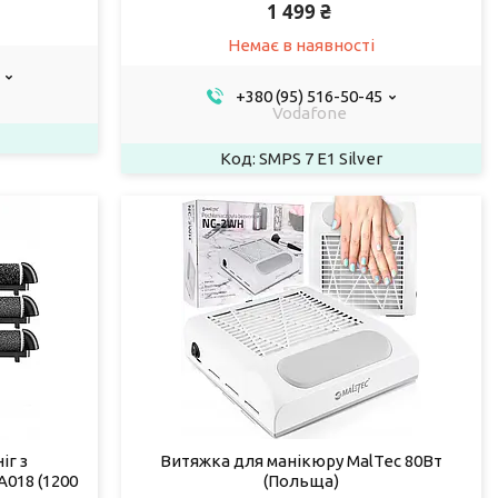
1 499 ₴
Немає в наявності
+380 (95) 516-50-45
Vodafone
SMPS 7 E1 Silver
іг з
Витяжка для манікюру MalTec 80Вт
018 (1200
(Польща)