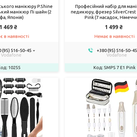
ського манікюру P.Shine
Професійний набір для ман
кий манікюр Пі шайн (2
педикюру, фрезер SilverCrest
фа, Японія)
Pink (7 насадок, Німечч
1 469 ₴
1 499 ₴
є в наявності
Немає в наявності
 (95) 516-50-45
+380 (95) 516-50-45
Vodafone
Vodafone
10255
SMPS 7 E1 Pink