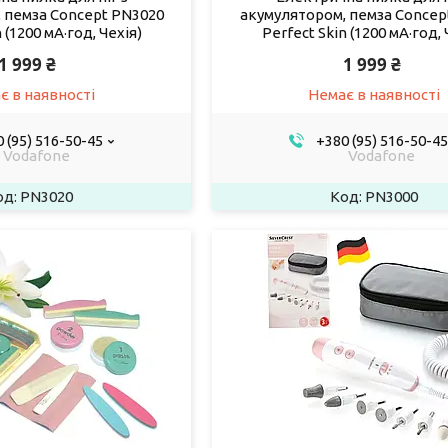
 пемза Concept PN3020
акумулятором, пемза Concep
 (1200 мА·год, Чехія)
Perfect Skin (1200 мА·год, 
1 999 ₴
1 999 ₴
є в наявності
Немає в наявності
 (95) 516-50-45
+380 (95) 516-50-45
Vodafone
Vodafone
PN3020
PN3000