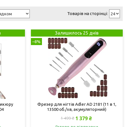
в
Залишилось 25 днів
–8%
дикюру
Фрезер для нігтів Adler AD 2181 (11 в 1,
04
13500 об./хв, акумуляторний)
1 379 ₴
1 499 ₴
и
Готово до відправки