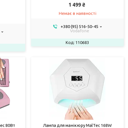
1 499 ₴
Немає в наявності
+380 (95) 516-50-45
Vodafone
110683
ec 80Вт
Лампа для манікюру MalTec 168W