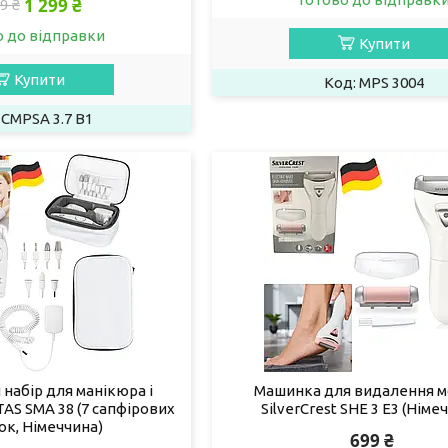
1 299 ₴
9 ₴
о до відправки
Купити
Купити
MPS 3004
CMPSA 3.7 B1
набір для манікюра і
Машинка для видалення м
AS SMA 38 (7 сапфірових
SilverCrest SHE 3 E3 (Німе
ок, Німеччина)
699 ₴