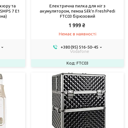
ікюру та
Електрична пилка для ніг з
 SMPS 7 E1
акумулятором, пемза Silk'n FreshPedi
ина)
FTC03 бірюзовий
1 999 ₴
Немає в наявності
+380 (95) 516-50-45
Vodafone
FTC03