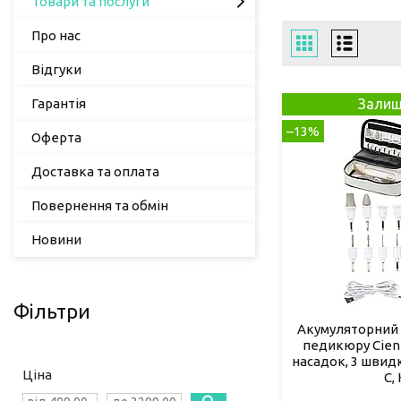
Товари та послуги
Про нас
Відгуки
Гарантія
Залиш
–13%
Оферта
Доставка та оплата
Повернення та обмін
Новини
Фільтри
Акумуляторний 
педикюру Cien 
насадок, 3 швидк
Ціна
C,