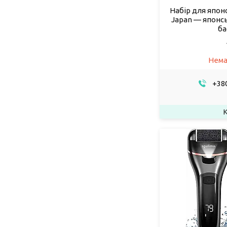
Набір для япон
Japan — японсь
ба
Нема
+380