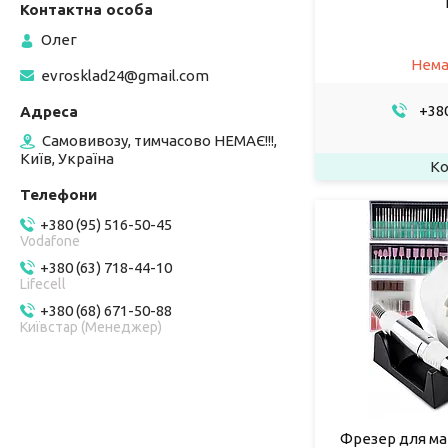
Олег
Нема
evrosklad24@gmail.com
+380
Самовивозу, тимчасово НЕМАЄ!!!,
Київ, Україна
+380 (95) 516-50-45
Vodafone
+380 (63) 718-44-10
Lifecell
+380 (68) 671-50-88
Київстар (Менеджер)
Фрезер для м