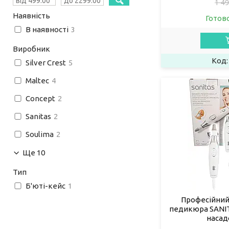
1 49
Наявність
Готов
В наявності
3
Виробник
Silver Crest
5
Maltec
4
Concept
2
Sanitas
2
Soulima
2
Ще 10
Тип
Б'юті-кейс
1
Професійний 
педикюра SANIT
насад