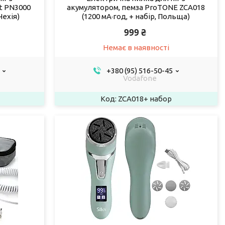
t PN3000
акумулятором, пемза ProTONE ZCA018
Чехія)
(1200 мА·год, + набір, Польща)
999 ₴
Немає в наявності
+380 (95) 516-50-45
Vodafone
ZCA018+ набор