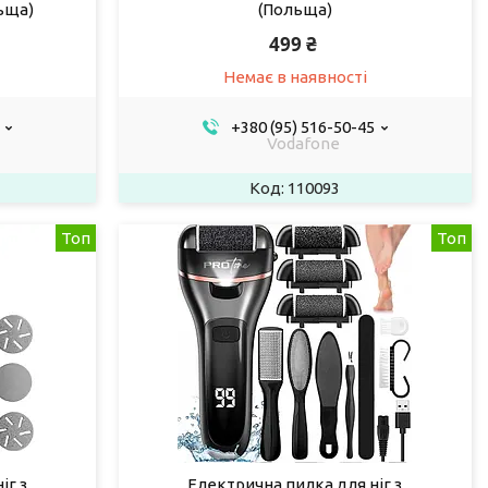
ьща)
(Польща)
499 ₴
Немає в наявності
+380 (95) 516-50-45
Vodafone
110093
Топ
Топ
іг з
Електрична пилка для ніг з