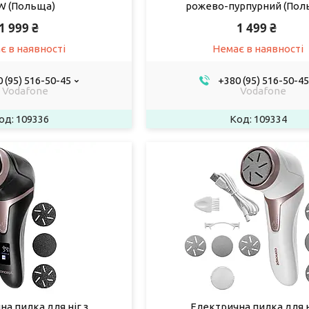
W (Польща)
рожево-пурпурний (Пол
1 999 ₴
1 499 ₴
є в наявності
Немає в наявності
 (95) 516-50-45
+380 (95) 516-50-45
Vodafone
Vodafone
109336
109334
а пилка для ніг з
Електрична пилка для н