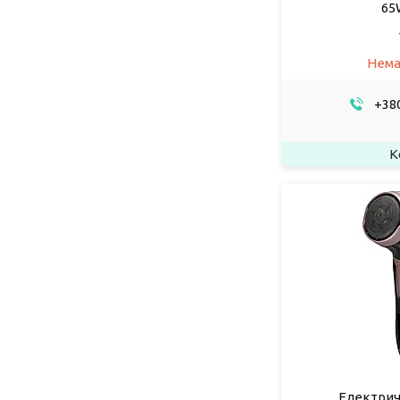
65
Нема
+380
Електричн