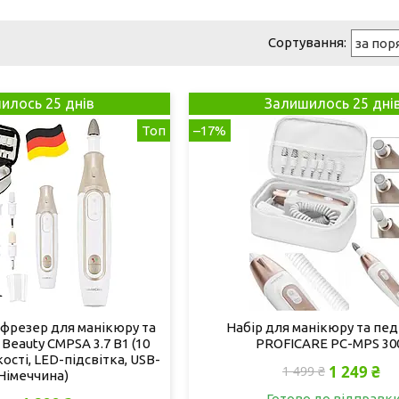
илось 25 днів
Залишилось 25 дні
Топ
–17%
фрезер для манікюру та
Набір для манікюру та пе
Beauty CMPSA 3.7 B1 (10
PROFICARE PC-MPS 30
ості, LED-підсвітка, USB-
1 249 ₴
1 499 ₴
 Німеччина)
Готово до відправк