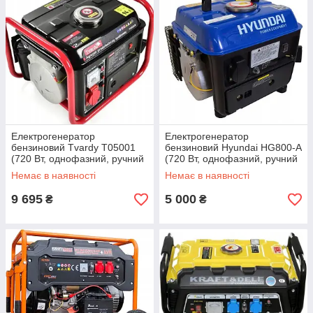
Електрогенератор
Електрогенератор
бензиновий Tvardy T05001
бензиновий Hyundai HG800-A
(720 Вт, однофазний, ручний
(720 Вт, однофазний, ручний
запуск, Польща)
запуск)
Немає в наявності
Немає в наявності
9 695
5 000
₴
₴