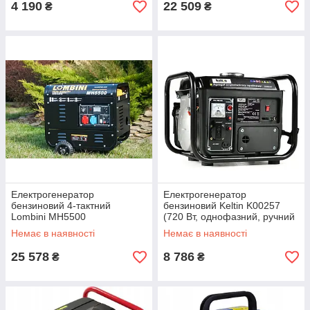
4 190
22 509
₴
₴
Електрогенератор
Електрогенератор
бензиновий 4-тактний
бензиновий Keltin K00257
Lombini MH5500
(720 Вт, однофазний, ручний
(електростартер, 1 фаза, 2.8
запуск, Польща)
Немає в наявності
Немає в наявності
кв, 15 л)
25 578
8 786
₴
₴