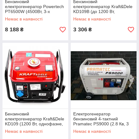
Бензиновий
Бензиновий
електрогенератор Powertech
електрогенератор Kraft&Dele
PT6500W (4500Вт, 3-х
KD109B (до 1200 Вт,
фазний, до 1,5 Кв, ручний
однофазне, ручний запуск,
Немає в наявності
Немає в наявності
запуск, Німеччина)
Німеччина)
8 188
3 306
₴
₴
Бензиновий
Електрогенератор
електрогенератор Kraft&Dele
бензиновий 4-тактний
KD109 (1200 Вт, однофазне,
Pramatec PS9000 (2.8 Кв, 3
ручний запуск, Німеччина)
фази, 15 л)
Немає в наявності
Немає в наявності