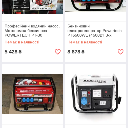
Професійний водяний насос,
Бензиновий
Мотопомпа бензинова
електрогенератор Powertech
POWERTECH PT-30
PT6500WE (4500Вт, 3-х
(GB/1067/6373/17)
фазний, до 1,5 Кв, з
Немає в наявності
Немає в наявності
електростартером,
Німеччина)
5 428
8 878
₴
₴