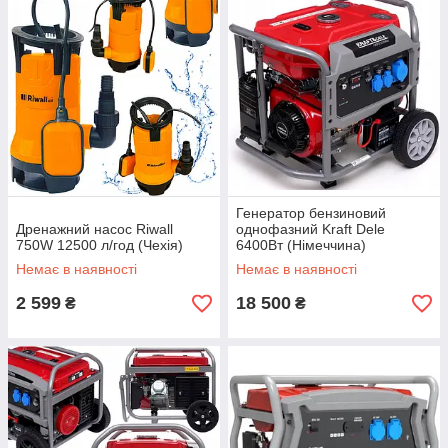
Генератор бензиновий
Дренажний насос Riwall
однофазний Kraft Dele
750W 12500 л/год (Чехія)
6400Вт (Німеччина)
Немає в наявності
Немає в наявності
2 599
18 500
₴
₴