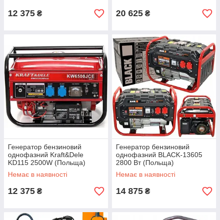
12 375
20 625
₴
₴
Генератор бензиновий
Генератор бензиновий
однофазний Kraft&Dele
однофазний BLACK-13605
KD115 2500W (Польща)
2800 Вт (Польща)
Немає в наявності
Немає в наявності
12 375
14 875
₴
₴