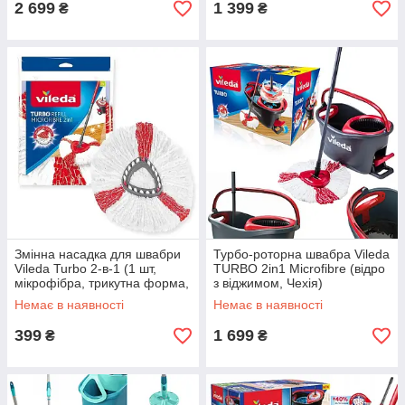
2 699
1 399
₴
₴
Змінна насадка для швабри
Турбо-роторна швабра Vileda
Vileda Turbo 2-в-1 (1 шт,
TURBO 2in1 Microfibre (відро
мікрофібра, трикутна форма,
з віджимом, Чехія)
Німеччина)
Немає в наявності
Немає в наявності
399
1 699
₴
₴