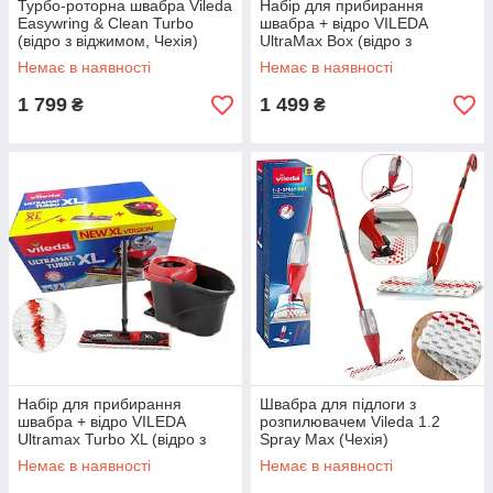
Турбо-роторна швабра Vileda
Набір для прибирання
Easywring & Clean Turbo
швабра + відро VILEDA
(відро з віджимом, Чехія)
UltraMax Box (відро з
відтискачем, Чехія)
Немає в наявності
Немає в наявності
1 799
1 499
₴
₴
Набір для прибирання
Швабра для підлоги з
швабра + відро VILEDA
розпилювачем Vileda 1.2
Ultramax Turbo XL (відро з
Spray Max (Чехія)
відтискачем, 42 см, Чехія)
Немає в наявності
Немає в наявності