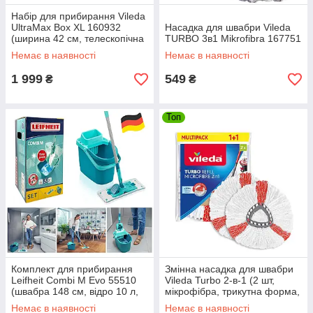
Набір для прибирання Vileda
UltraMax Box XL 160932
Насадка для швабри Vileda
(ширина 42 см, телескопічна
TURBO 3в1 Mikrofibra 167751
ручка до 140 см,
Немає в наявності
Немає в наявності
мікроволокно)
1 999
549
₴
₴
Топ
Комплект для прибирання
Змінна насадка для швабри
Leifheit Combi M Evo 55510
Vileda Turbo 2-в-1 (2 шт,
(швабра 148 см, відро 10 л,
мікрофібра, трикутна форма,
механізм віджиму)
Німеччина)
Немає в наявності
Немає в наявності