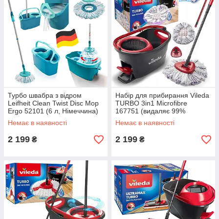
Турбо швабра з відром
Набір для прибирання Vileda
Leifheit Clean Twist Disc Mop
TURBO 3in1 Microfibre
Ergo 52101 (6 л, Німеччина)
167751 (видаляє 99%
бактерій, легкий віджим, всі
Немає в наявності
Немає в наявності
типи підлог)
2 199
2 199
₴
₴