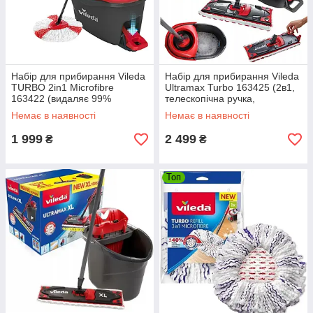
Набір для прибирання Vileda
Набір для прибирання Vileda
TURBO 2in1 Microfibre
Ultramax Turbo 163425 (2в1,
163422 (видаляє 99%
телескопічна ручка,
бактерій, легкий віджим, всі
безконтактний віджим)
Немає в наявності
Немає в наявності
типи підлог)
1 999
2 499
₴
₴
Топ