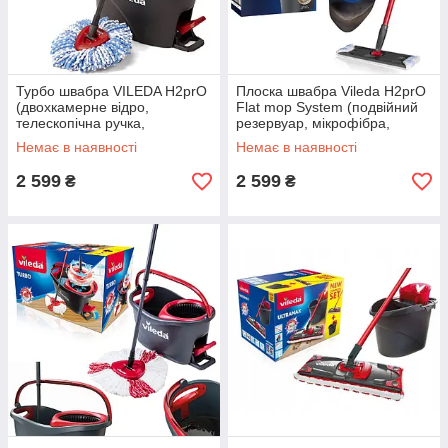
Турбо швабра VILEDA H2prO
Плоска швабра Vileda H2prO
(двохкамерне відро,
Flat mop System (подвійний
телескопічна ручка,
резервуар, мікрофібра,
мікрофібра, Польща)
обертова головка 360°)
Немає в наявності
Немає в наявності
2 599
2 599
₴
₴