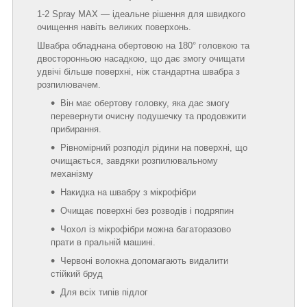
1-2 Spray MAX — ідеальне рішення для швидкого
очищення навіть великих поверхонь.
Швабра обладнана обертовою на 180° головкою та
двосторонньою насадкою, що дає змогу очищати
удвічі більше поверхні, ніж стандартна швабра з
розпилювачем.
Він має обертову головку, яка дає змогу
перевернути очисну подушечку та продовжити
прибирання.
Рівномірний розподіл рідини на поверхні, що
очищається, завдяки розпилювальному
механізму
Накидка на швабру з мікрофібри
Очищає поверхні без розводів і подряпин
Чохол із мікрофібри можна багаторазово
прати в пральній машині.
Червоні волокна допомагають видалити
стійкий бруд
Для всіх типів підлог