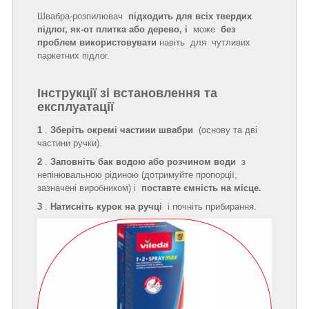
Швабра-розпилювач
підходить для всіх твердих
підлог, як-от плитка або дерево, і
може
без
проблем
використовувати
навіть для чутливих
паркетних підлог.
Інструкції зі встановлення та
експлуатації
1
.
Зберіть окремі частини швабри
(основу та дві
частини ручки).
2
.
Заповніть бак водою або розчином води
з
непінювальною рідиною (дотримуйте пропорції,
зазначені виробником) і
поставте ємність на місце.
3
.
Натисніть курок на ручці
і почніть прибирання.