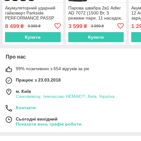
Акумуляторний ударний
Парова швабра 2в1 Adler
Акум
гайковерт Parkside
AD 7072 (1500 Вт, 3
12 A
PERFORMANCE PASSP
режими пари, 11 насадок,
заря
20-Li C4 безщітковий
Польща)
12 A
8 499
3 599
1 2
₴
₴
9 999 ₴
3 999 ₴
(1356 Нм, 20 В, 4 Аг, 1/2",
Німе
Німеччина)
Купити
Купити
Про нас
99% позитивних з 654 відгуків за рік
Працює з 23.03.2018
м. Київ
Самовивозу, тимчасово НЕМАЄ!!!, Київ, Україна
Контакти
Сьогодні вихідний
Показати весь графік роботи