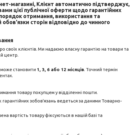
ет-магазині, Клієнт автоматично підтверджує,
ами цієї публічної оферти щодо гарантійних
 порядок отримання, використання та
й обов’язки сторін відповідно до чинного
вання
о своїх клієнтів. Ми надаємо власну гарантію на товари та
й центр.
н може становити
1, 3, 6 або 12 місяців
. Точний термін
ентах.
имання товару покупцем у відділенні пошти.
ік гарантійних зобов'язань ведеться за даними Товарно-
ена вартість товару фіксуються в нашій базі та