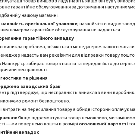
сплуатації товар вийшов з ладу (навіть якщо він був у викорис
овне гарантійне обслуговування за дотримання наступних умо
идбаний у нашому магазині.
 наявність оригінальної упаковки
, на якій чітко видно зав
йним номером гарантійне обслуговування не надається.
ормлення гарантійного випадку
 виникла проблема, зв'яжіться з менеджером нашого магази
енеджер надасть вам реквізити для відправки товару пошто
:
Наш кур'єр забирає товар з пошти та передає його до сервіс
ричини несправності.
агностики та рішення
верджено заводський брак
ентр підтверджує, що несправність виникла з вини виробник
иконуємо ремонт безкоштовно.
і витрати на пересилання товару в обидві сторони оплачує ма
рнення:
Якщо відремонтувати товар неможливо, ми замінимо 
сті — ми повернемо кошти в розмірі
оголошеної вартості
тов
антійний випадок