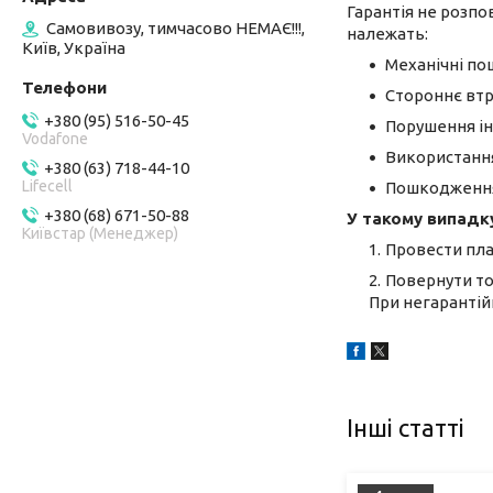
Гарантія не розпо
Самовивозу, тимчасово НЕМАЄ!!!,
належать:
Київ, Україна
Механічні по
Стороннє втр
+380 (95) 516-50-45
Порушення інс
Vodafone
Використання
+380 (63) 718-44-10
Lifecell
Пошкодження 
+380 (68) 671-50-88
У такому випадку
Київстар (Менеджер)
Провести пла
Повернути то
При негарантій
Інші статті