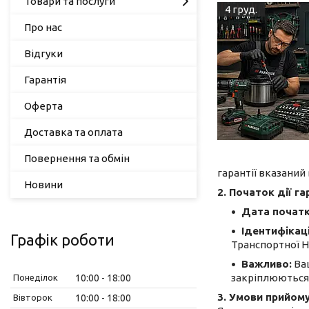
Товари та послуги
4 груд.
Про нас
Відгуки
Гарантія
Оферта
Доставка та оплата
Повернення та обмін
гарантії вказаний
Новини
2. Початок дії га
Дата початк
Ідентифікаці
Графік роботи
Транспортної Н
Важливо:
Ваш
закріплюються з
Понеділок
10:00
18:00
3. Умови прийому
Вівторок
10:00
18:00