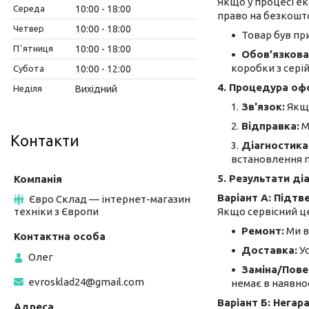
Якщо у процесі ек
Середа
10:00
18:00
право на безкошт
Четвер
10:00
18:00
Товар був пр
Пʼятниця
10:00
18:00
Обов’язкова
коробки з сері
Субота
10:00
12:00
4. Процедура оф
Неділя
Вихідний
Зв'язок:
Якщо
Відправка:
М
Контакти
Діагностика
встановлення п
5. Результати ді
Варіант А: Підт
Євро Склад — інтернет-магазин
техніки з Європи
Якщо сервісний ц
Ремонт:
Ми в
Доставка:
Ус
Олег
Заміна/Пове
evrosklad24@gmail.com
немає в наявно
Варіант Б: Негар