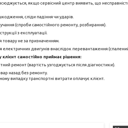
всюджується, якщо сервісний центр виявить, що несправність
шкодження, сліди падіння чи ударів.
учання (спроби самостійного ремонту, розбирання).
трукції з експлуатації.
 товару не за призначенням.
електричних двигунів внаслідок перевантаження (спалений
 клієнт самостійно приймає рішення:
тний ремонт (вартість узгоджується після діагностики).
вар назад без ремонту.
ному випадку транспортні витрати оплачує клієнт.