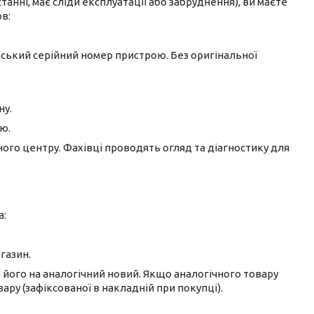
танні, має сліди експлуатації або забруднення), ви маєте
в:
одський серійний номер пристрою. Без оригінальної
ну.
ю.
ного центру. Фахівці проводять огляд та діагностику для
а:
газин.
його на аналогічний новий. Якщо аналогічного товару
ару (зафіксованої в накладній при покупці).