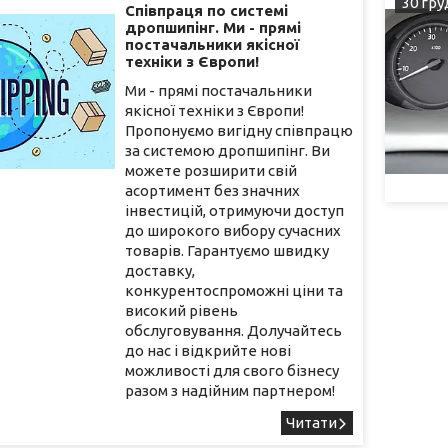
30 гру
Співпраця по системі
дропшипінг. Ми - прямі
постачальники якісної
техніки з Європи!
Ми - прямі постачальники
якісної техніки з Європи!
Пропонуємо вигідну співпрацю
за системою дропшипінг. Ви
можете розширити свій
асортимент без значних
інвестицій, отримуючи доступ
до широкого вибору сучасних
товарів. Гарантуємо швидку
доставку,
конкурентоспроможні ціни та
високий рівень
обслуговування. Долучайтесь
до нас і відкрийте нові
можливості для свого бізнесу
разом з надійним партнером!