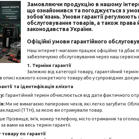
Замовляючи продукцію в нашому інтерн
що ознайомився та погоджується з умов
зобов’язань. Умови гарантії регулюють
обслуговування товарів, а також права 
законодавства України.
Офіційні умови гарантійного обслугову
Наш інтернет-магазин працює офіційно та дбає пр
забезпечуємо обслуговування через наш сервісни
1. Терміни гарантії
Залежно від категорії товару, гарантійний термі
 в описі кожного конкретного товару або у супровідних докум
рантії та ідентифікація клієнта
у:
Гарантійний термін обчислюється від дати фактичного отр
я:
Ми не вимагаємо паперових чеків, які легко загубити. Обл
акладної (ТТН), за якою ви отримували товар.
е Прізвище, Ім'я, номер телефону, місто отримання та оголош
а вами на весь термін гарантії.
 товару по гарантії