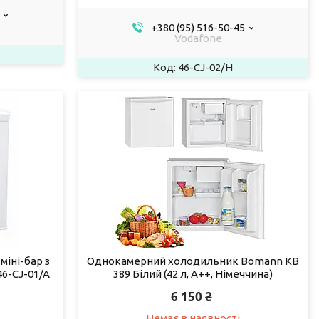
+380 (95) 516-50-45
Vodafone
46-CJ-02/Н
іні-бар з
Однокамерний холодильник Bomann KB
6-CJ-01/A
389 Білий (42 л, А++, Німеччина)
6 150 ₴
Немає в наявності