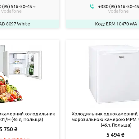
 (95) 516-50-45
+380 (95) 516-50-45
Vodafone
Vodafone
AD 8097 White
ERM 10470 WA
окамерний холодильник
Холодильник однокамерний, м
01/H (46 л, Польща)
морозильною камерою MPM 4
(46л, Польща)
5 750 ₴
5 494 ₴
є в наявності