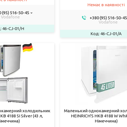
Немає в наявності
 (95) 516-50-45
Vodafone
+380 (95) 516-50-45
Vodafone
46-CJ-01/H
46-CJ-01/A
окамерний холодильник
Маленький однокамерний хо
B 4188 SI Silver (43 л,
HEINRICH'S HKB 4188 W White
імеччина)
Німеччина)