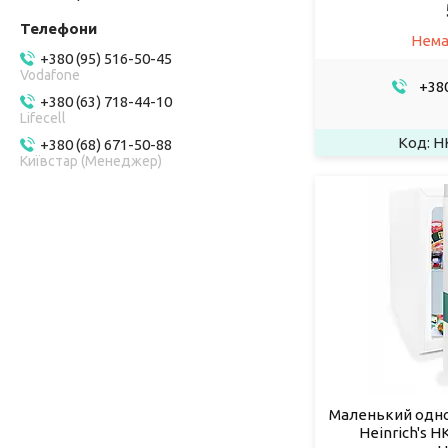
Нема
+380 (95) 516-50-45
Vodafone
+380
+380 (63) 718-44-10
Lifecell
HK
+380 (68) 671-50-88
Київстар (Менеджер)
Маленький одн
Heinrich's H