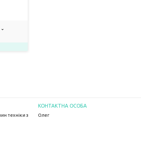
ин техніки з
Олег