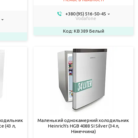
+380 (95) 516-50-45
Vodafone
KB 389 Белый
лодильник
Маленький однокамерний холодильник
 (43 л,
Heinrich's HGB 4088 SI Silver (34 л,
Німеччина)