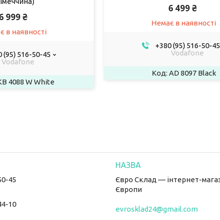
імеччина)
6 499 ₴
6 999 ₴
Немає в наявності
є в наявності
+380 (95) 516-50-45
Vodafone
 (95) 516-50-45
Vodafone
AD 8097 Black
B 4088 W White
50-45
Євро Склад — інтернет-магаз
Європи
44-10
evrosklad24@gmail.com