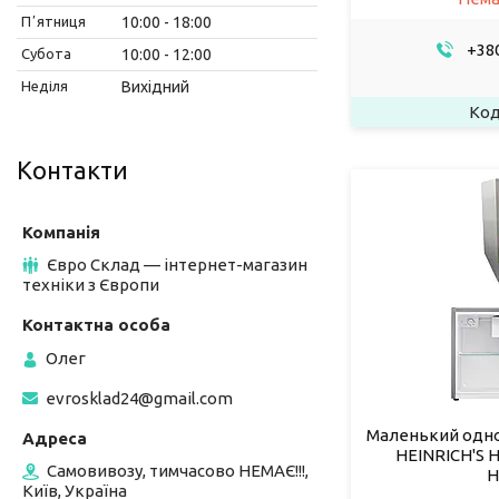
Пʼятниця
10:00
18:00
+380
Субота
10:00
12:00
Неділя
Вихідний
Контакти
Євро Склад — інтернет-магазин
техніки з Європи
Олег
evrosklad24@gmail.com
Маленький одн
HEINRICH'S HK
Самовивозу, тимчасово НЕМАЄ!!!,
Н
Київ, Україна