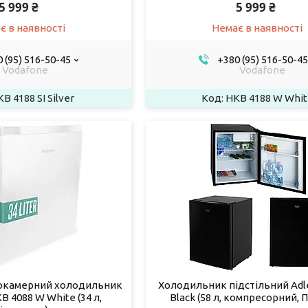
5 999 ₴
5 999 ₴
є в наявності
Немає в наявності
 (95) 516-50-45
+380 (95) 516-50-45
Vodafone
Vodafone
B 4188 SI Silver
HKB 4188 W Whit
окамерний холодильник
Холодильник підстільний Adl
KB 4088 W White (34 л,
Black (58 л, компресорний,