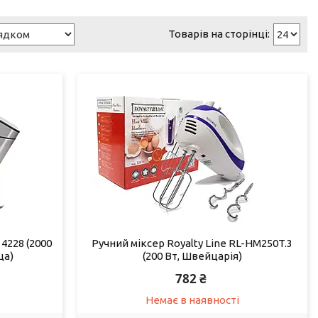
4228 (2000
Ручний міксер Royalty Line RL-HM250T.3
ща)
(200 Вт, Швейцарія)
782 ₴
Немає в наявності