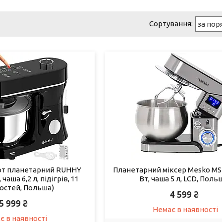
от планетарний RUHHY
Планетарний міксер Mesko MS 
 чаша 6,2 л, підігрів, 11
Вт, чаша 5 л, LCD, Поль
стей, Польша)
4 599 ₴
5 999 ₴
Немає в наявності
є в наявності