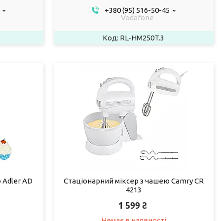
+380 (95) 516-50-45
Vodafone
RL-HM250T.3
 Adler AD
Стаціонарний міксер з чашею Camry CR
4213
1 599 ₴
Немає в наявності