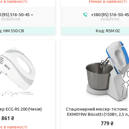
є в наявності
Немає в наявності
 (95) 516-50-45
+380 (95) 516-50-45
Vodafone
Vodafone
HM 350 CB
RSM 02
ер ECG RS 200 (Чехія)
Стаціонарний міксер-тістоміс
EKM019W Biscotti (150Вт, 2,5 л
861 ₴
779 ₴
є в наявності