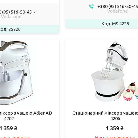
+380 (95) 516-50-45
Vodafone
 (95) 516-50-45
Vodafone
MS 4228
25726
іксер з чашею Adler AD
Стаціонарний міксер з чашею
4202
4206
1 359 ₴
1 359 ₴
є в наявності
Немає в наявності