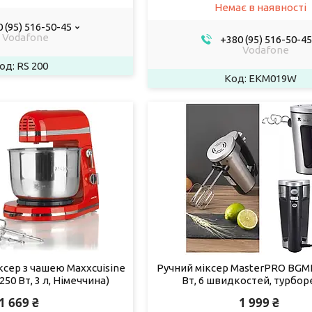
Немає в наявності
 (95) 516-50-45
Vodafone
+380 (95) 516-50-45
Vodafone
RS 200
EKM019W
ксер з чашею Maxxcuisine
Ручний міксер MasterPRO BGMP
250 Вт, 3 л, Німеччина)
Вт, 6 швидкостей, турбо
1 669 ₴
1 999 ₴