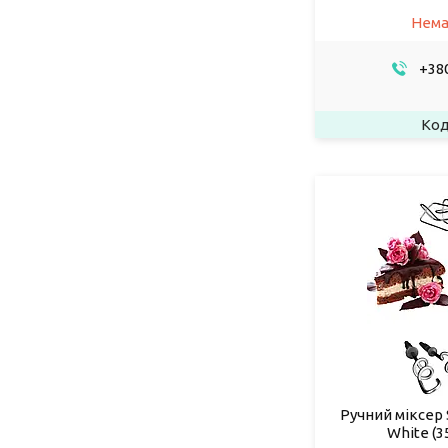
Нема
+380
Ручний міксер 
White (3