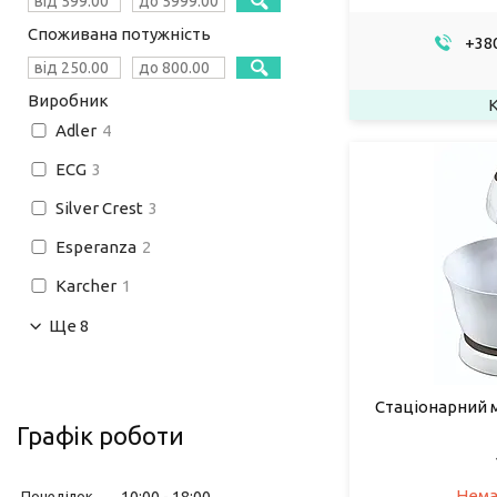
Споживана потужність
+380
Виробник
Adler
4
ECG
3
Silver Crest
3
Esperanza
2
Karcher
1
Ще 8
Стаціонарний м
Графік роботи
Нема
Понеділок
10:00
18:00