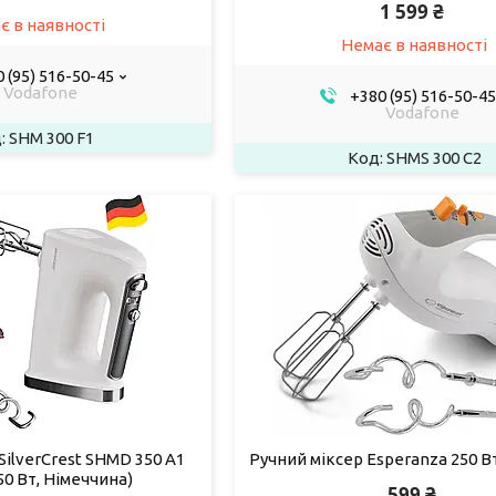
1 599 ₴
є в наявності
Немає в наявності
 (95) 516-50-45
Vodafone
+380 (95) 516-50-45
Vodafone
SHM 300 F1
SHMS 300 C2
SilverCrest SHMD 350 A1
Ручний міксер Esperanza 250 В
50 Вт, Німеччина)
599 ₴