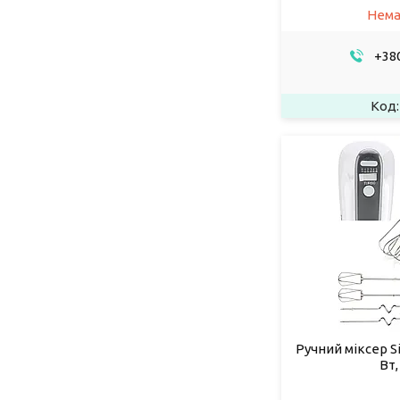
Нема
+380
Ручний міксер Si
Вт,