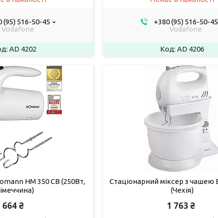
 (95) 516-50-45
+380 (95) 516-50-45
Vodafone
Vodafone
AD 4202
AD 4206
omann HM 350 CB (250Вт,
Стаціонарний міксер з чашею 
імеччина)
(Чехія)
664 ₴
1 763 ₴