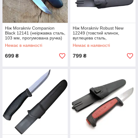
Ніж Morakniv Companion
Ніж Morakniv Robust New
Black 12141 (неіржавка сталь,
12249 (товстий клинок,
103 мм, прогумована ручка)
вуглецева сталь,
прогумована колодка)
Немає в наявності
Немає в наявності
699
799
₴
₴