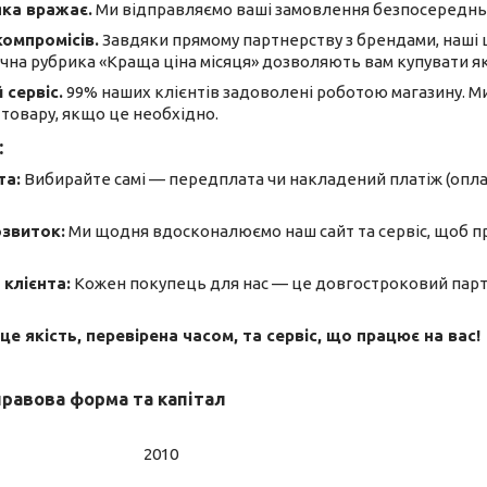
яка вражає.
Ми відправляємо ваші замовлення безпосередньо
компромісів.
Завдяки прямому партнерству з брендами, наші ці
чна рубрика «Краща ціна місяця» дозволяють вам купувати які
 сервіс.
99% наших клієнтів задоволені роботою магазину. 
товару, якщо це необхідно.
:
та:
Вибирайте самі — передплата чи накладений платіж (оплат
озвиток:
Ми щодня вдосконалюємо наш сайт та сервіс, щоб пр
клієнта:
Кожен покупець для нас — це довгостроковий партне
е якість, перевірена часом, та сервіс, що працює на вас!
правова форма та капітал
2010