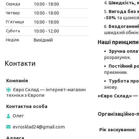
Швидкість, 
Середа
10:00
18:00
Вигода без 
Четвер
10:00
18:00
-50%
та щоміся
Пʼятниця
10:00
18:00
Бездоганний
Субота
10:00
12:00
швидкий обмін 
Неділя
Вихідний
Наші принципи
Зручна опла
розрахунок.
Контакти
Постійний р
приємним.
Турбота про 
знову.
Євро Склад — інтернет-магазин
техніки з Європи
«Євро Склад» — ц
Організаційно-
Олег
evrosklad24@gmail.com
Рік заснування: