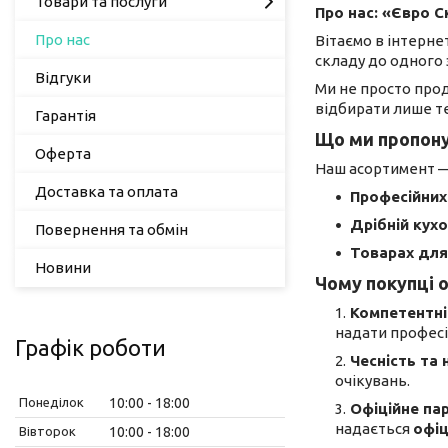
Товари та послуги
Про нас: «Євро С
Про нас
Вітаємо в інтерне
складу до одного 
Відгуки
Ми не просто про
відбирати лише те
Гарантія
Що ми пропон
Оферта
Наш асортимент — 
Доставка та оплата
Професійних
Дрібній кухо
Повернення та обмін
Товарах для
Новини
Чому покупці 
Компетентні
надати професі
Графік роботи
Чесність та 
очікувань.
Понеділок
10:00
18:00
Офіційне пар
надається
офіц
Вівторок
10:00
18:00