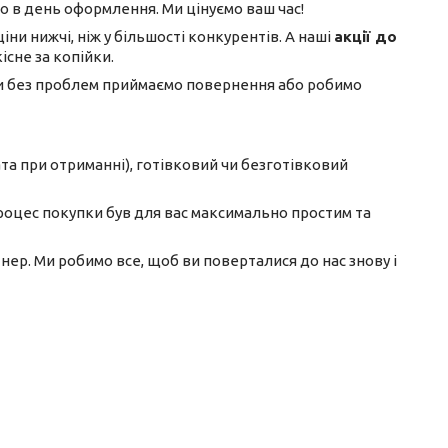
 в день оформлення. Ми цінуємо ваш час!
ни нижчі, ніж у більшості конкурентів. А наші
акції до
сне за копійки.
Ми без проблем приймаємо повернення або робимо
а при отриманні), готівковий чи безготівковий
оцес покупки був для вас максимально простим та
р. Ми робимо все, щоб ви поверталися до нас знову і