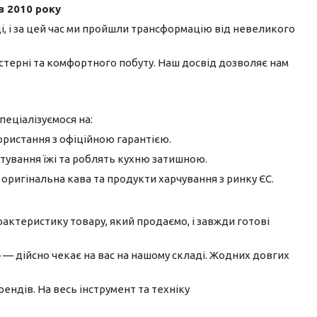
з 2010 року
ці, і за цей час ми пройшли трансформацію від невеликого
терні та комфортного побуту. Наш досвід дозволяє нам
пеціалізуємося на:
ристання з офіційною гарантією.
тування їжі та роблять кухню затишною.
, оригінальна кава та продукти харчування з ринку ЄС.
актеристику товару, який продаємо, і завжди готові
» — дійсно чекає на вас на нашому складі. Жодних довгих
ендів. На весь інструмент та техніку