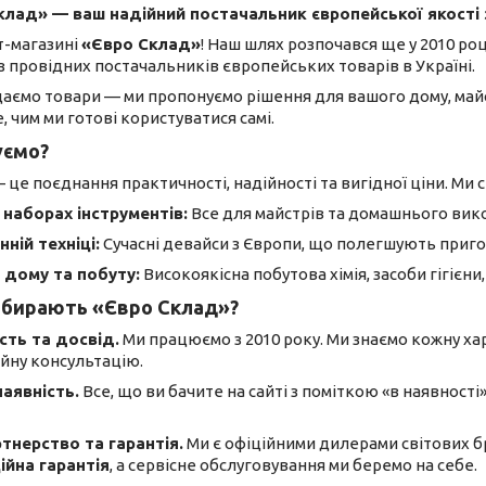
клад» — ваш надійний постачальник європейської якості 
т-магазині
«Євро Склад»
! Наш шлях розпочався ще у 2010 ро
з провідних постачальників європейських товарів в Україні.
даємо товари — ми пропонуємо рішення для вашого дому, майс
, чим ми готові користуватися самі.
уємо?
це поєднання практичності, надійності та вигідної ціни. Ми с
 наборах інструментів:
Все для майстрів та домашнього вико
нній техніці:
Сучасні девайси з Європи, що полегшують приго
 дому та побуту:
Високоякісна побутова хімія, засоби гігієни
обирають «Євро Склад»?
сть та досвід.
Ми працюємо з 2010 року. Ми знаємо кожну хар
йну консультацію.
наявність.
Все, що ви бачите на сайті з поміткою «в наявності
тнерство та гарантія.
Ми є офіційними дилерами світових бр
ійна гарантія
, а сервісне обслуговування ми беремо на себе.