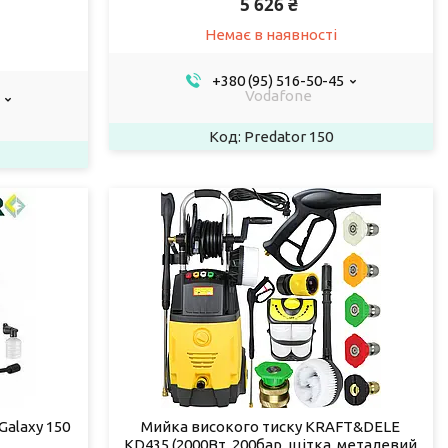
5 626 ₴
Немає в наявності
+380 (95) 516-50-45
Vodafone
Predator 150
alaxy 150
Мийка високого тиску KRAFT&DELE
KD435 (2000Вт, 200бар, щітка, металевий