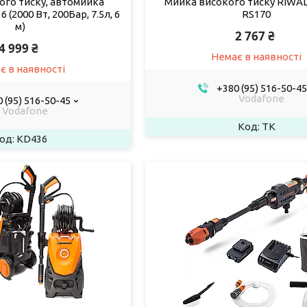
ого тиску, автомийка
Мийка високого тиску RIWAL
 (2000 Вт, 200Бар, 7.5л, 6
RS170
м)
2 767 ₴
4 999 ₴
Немає в наявності
є в наявності
+380 (95) 516-50-45
Vodafone
 (95) 516-50-45
Vodafone
TK
KD436