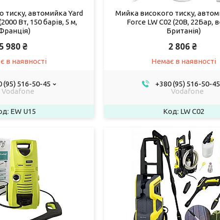
 тиску, автомийка Yard
Мийка високого тиску, автом
2000 Вт, 150 барів, 5 м,
Force LW C02 (20В, 22Бар, 
Франція)
Британія)
5 980 ₴
2 806 ₴
є в наявності
Немає в наявності
 (95) 516-50-45
+380 (95) 516-50-45
Vodafone
Vodafone
EW U15
LW C02