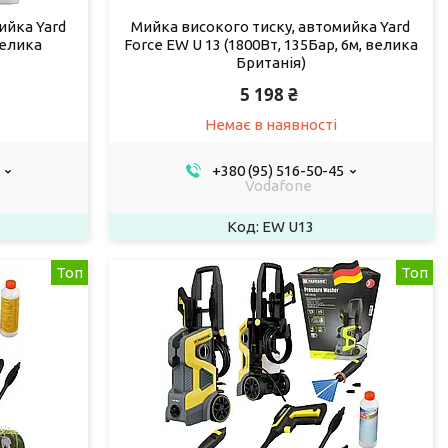
ийка Yard
Мийка високого тиску, автомийка Yard
велика
Force EW U 13 (1800Вт, 135Бар, 6м, велика
Британія)
5 198 ₴
Немає в наявності
+380 (95) 516-50-45
Vodafone
EW U13
Топ
Топ