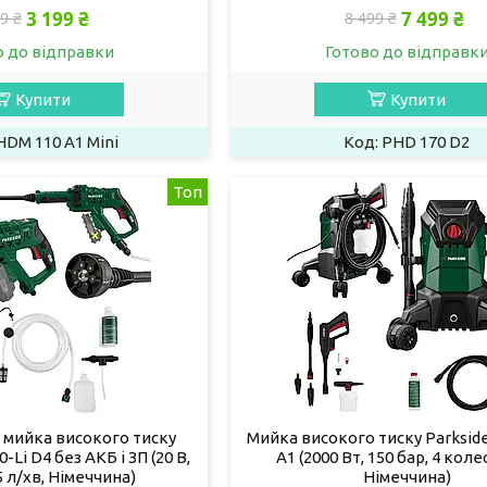
3 199 ₴
7 499 ₴
9 ₴
8 499 ₴
о до відправки
Готово до відправк
Купити
Купити
HDM 110 A1 Mini
PHD 170 D2
Топ
 мийка високого тиску
Мийка високого тиску Parksid
-Li D4 без АКБ і ЗП (20 В,
A1 (2000 Вт, 150 бар, 4 колес
.5 л/хв, Німеччина)
Німеччина)