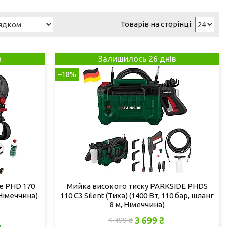
в
Залишилось 26 днів
–18%
e PHD 170
Мийка високого тиску PARKSIDE PHDS
 Німеччина)
110 C3 Silent (Тиха) (1400 Вт, 110 бар, шланг
8 м, Німеччина)
3 699 ₴
4 499 ₴
и