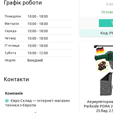
Графік роботи
3 99
Готов
Понеділок
10:00
18:00
Вівторок
10:00
18:00
Середа
10:00
18:00
P
Четвер
10:00
18:00
Пʼятниця
10:00
18:00
Субота
10:00
12:00
Неділя
Вихідний
Контакти
Євро Склад — інтернет-магазин
Акумуляторна
техніки з Європи
Parkside PDRA 20
25 бар, 2