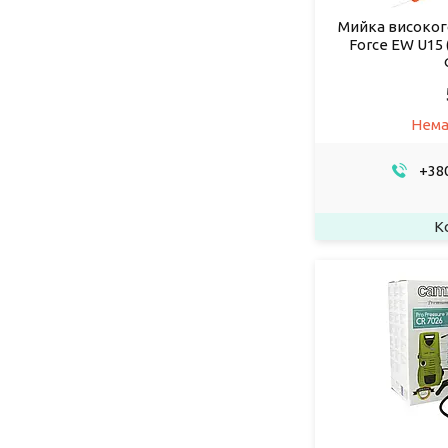
Мийка високого
Force EW U15 (
Нема
+380