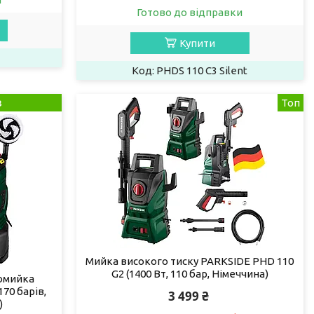
Готово до відправки
Купити
PHDS 110 C3 Silent
в
Топ
Мийка високого тиску PARKSIDE PHD 110
G2 (1400 Вт, 110 бар, Німеччина)
томийка
170 барів,
3 499 ₴
)