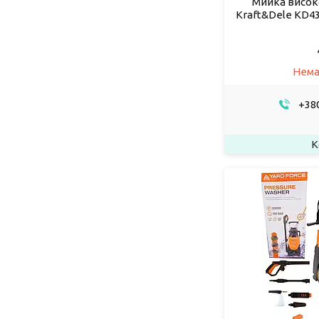
Мийка висок
Kraft&Dele KD436
Нема
+380