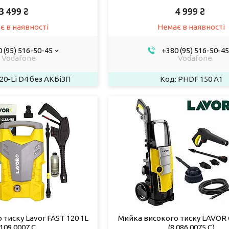
3 499 ₴
4 999 ₴
є в наявності
Немає в наявності
 (95) 516-50-45
+380 (95) 516-50-45
Vodafone
Vodafone
20-Li D4 без АКБіЗП
PHDF 150 A1
тиску Lavor FAST 120 1L
Мийка високого тиску LAVOR G
.109.0007 C
(8.086.0075 C)