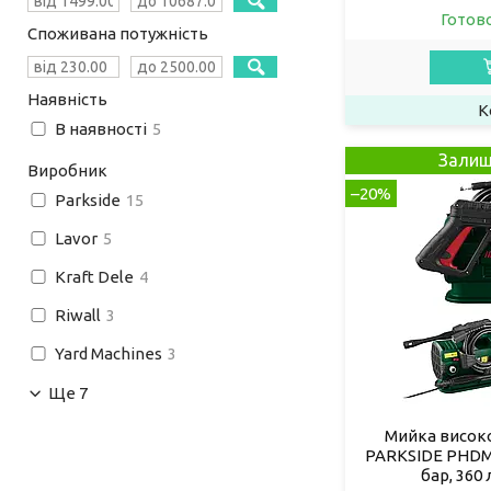
Готов
Споживана потужність
Наявність
В наявності
5
Залиш
Виробник
–20%
Parkside
15
Lavor
5
Kraft Dele
4
Riwall
3
Yard Machines
3
Ще 7
Мийка високо
PARKSIDE PHDM 1
бар, 360