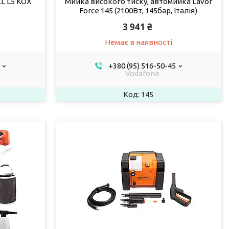
L L5 KOX
Мийка високого тиску, автомийка Lavor
Force 145 (2100Вт, 145бар, Італія)
3 941 ₴
Немає в наявності
+380 (95) 516-50-45
Vodafone
145