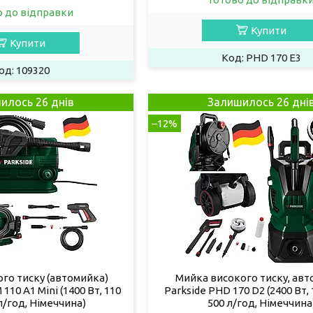
о до відправки
Купити
Купити
PHD 170 E3
109320
илось 26 днів
Залишилось 26 дні
–12%
го тиску (автомийка)
Мийка високого тиску, ав
10 A1 Mini (1400 Вт, 110
Parkside PHD 170 D2 (2400 Вт, 
 л/год, Німеччина)
500 л/год, Німеччина