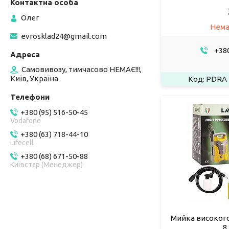
Олег
Нема
evrosklad24@gmail.com
+380
Самовивозу, тимчасово НЕМАЄ!!!,
Київ, Україна
PDRA 
+380 (95) 516-50-45
Vodafone
+380 (63) 718-44-10
Lifecell
+380 (68) 671-50-88
Київстар (Менеджер)
Мийка високого 
8