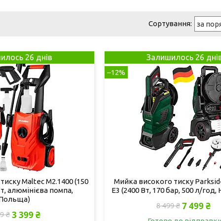
илось 26 днів
Залишилось 26 дні
–12%
иску Maltec M2.1400 (150
Мийка високого тиску Parksid
Вт, алюмінієва помпа,
E3 (2400 Вт, 170 бар, 500 л/год,
Польща)
7 499 ₴
8 499 ₴
3 399 ₴
9 ₴
Готово до відправк