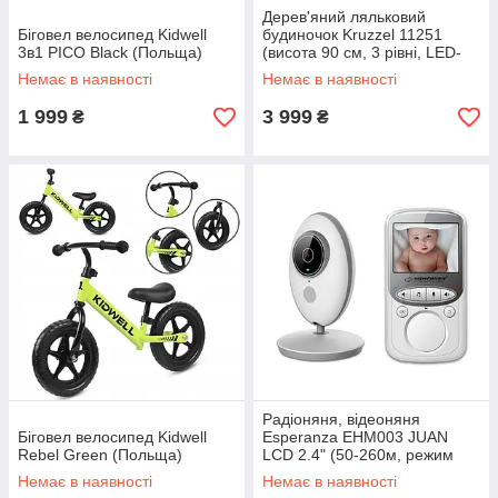
Дерев'яний ляльковий
Біговел велосипед Kidwell
будиночок Kruzzel 11251
3в1 PICO Black (Польща)
(висота 90 см, 3 рівні, LED-
підсвітка)
Немає в наявності
Немає в наявності
1 999
3 999
₴
₴
Радіоняня, відеоняня
Біговел велосипед Kidwell
Esperanza EHM003 JUAN
Rebel Green (Польща)
LCD 2.4" (50-260м, режим
нічного бачення)
Немає в наявності
Немає в наявності