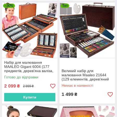
–30%
Топ
Набір для малювання
MAALEO Gigant 6004 (177
предметів, дерев'яна валіза,
Великий набір для
для дітей та дорослих)
малювання Maaleo 21644
Готово до відправки
(129 елементів, дерев’яний
кейс, акварель + пастель)
2 099
Немає в наявності
₴
2 999 ₴
1 499
₴
Купити