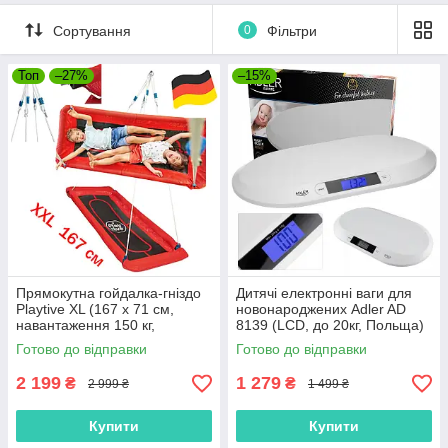
Сортування
0
Фільтри
Топ
–27%
–15%
Прямокутна гойдалка-гніздо
Дитячі електронні ваги для
Playtive XL (167 x 71 см,
новонароджених Adler AD
навантаження 150 кг,
8139 (LCD, до 20кг, Польща)
регульована висота,
Готово до відправки
Готово до відправки
Німеччина)
2 199
1 279
₴
₴
2 999 ₴
1 499 ₴
Купити
Купити