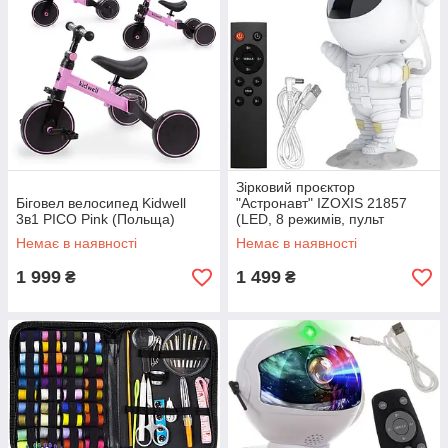
Зірковий проєктор
Біговел велосипед Kidwell
"Астронавт" IZOXIS 21857
3в1 PICO Pink (Польща)
(LED, 8 режимів, пульт
керування)
Немає в наявності
Немає в наявності
1 999
1 499
₴
₴