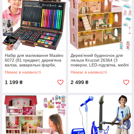
Набір для малювання Maaleo
Дерев’яний будиночок для
6072 (81 предмет, дерев'яна
ляльок Kruzzel 26364 (3
валіза, акварельні фарби,
поверхи, LED-підсвітка, меблі
пастель, маркери)
в комплекті)
Немає в наявності
Немає в наявності
1 199
2 499
₴
₴