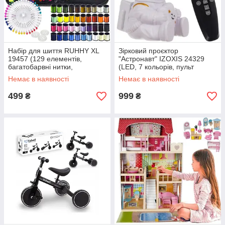
Набір для шиття RUHHY XL
Зірковий проєктор
19457 (129 елементів,
"Астронавт" IZOXIS 24329
багатобарвні нитки,
(LED, 7 кольорів, пульт
компактний чохол)
керування)
Немає в наявності
Немає в наявності
499
999
₴
₴