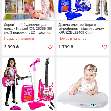
Дерев’яний будиночок для
Дитяча електрогітара з
ляльок Kruzzel XXL 26365 (90
мікрофоном і підсилювачем
см, 3 поверхи, LED-підсвітка,
KRUZZEL22409 Синя —
басейн, меблі)
світиться, грає, співає!
Немає в наявності
Немає в наявності
3 999
1 799
₴
₴