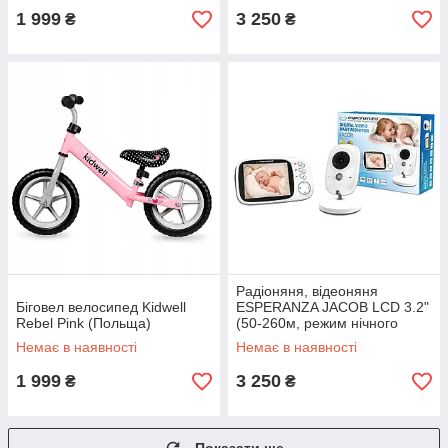
1 999
3 250
₴
₴
Радіоняня, відеоняня
Біговел велосипед Kidwell
ESPERANZA JACOB LCD 3.2"
Rebel Pink (Польща)
(50-260м, режим нічного
бачення)
Немає в наявності
Немає в наявності
1 999
3 250
₴
₴