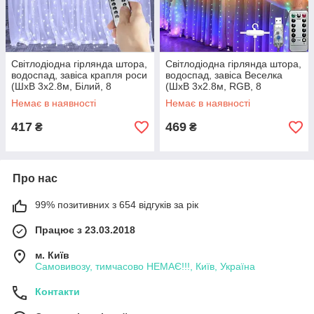
Світлодіодна гірлянда штора,
Світлодіодна гірлянда штора,
водоспад, завіса крапля роси
водоспад, завіса Веселка
(ШхВ 3x2.8м, Білий, 8
(ШхВ 3x2.8м, RGB, 8
режимів, пульт)
режимів, пульт)
Немає в наявності
Немає в наявності
417
469
₴
₴
Про нас
99% позитивних з 654 відгуків за рік
Працює з 23.03.2018
м. Київ
Самовивозу, тимчасово НЕМАЄ!!!, Київ, Україна
Контакти