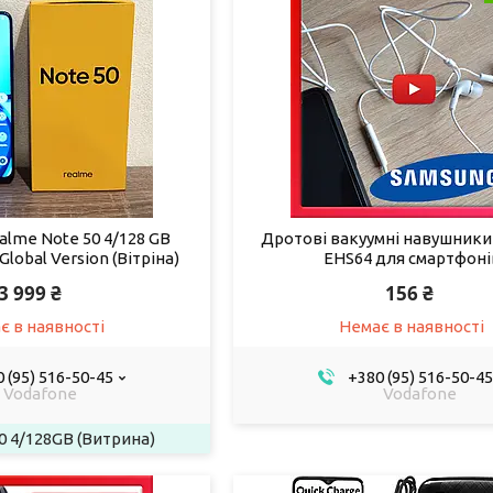
lme Note 50 4/128 GB
Дротові вакуумні навушники
Global Version (Вітріна)
EHS64 для смартфоні
3 999 ₴
156 ₴
є в наявності
Немає в наявності
 (95) 516-50-45
+380 (95) 516-50-45
Vodafone
Vodafone
0 4/128GB (Витрина)