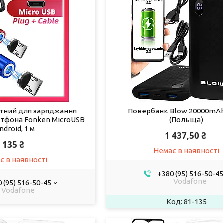
ітний для заряджання
Повербанк Blow 20000mAh
ртфона Fonken MicroUSB
(Польща)
ndroid, 1 м
1 437,50 ₴
135 ₴
Немає в наявності
є в наявності
+380 (95) 516-50-45
Vodafone
 (95) 516-50-45
Vodafone
81-135