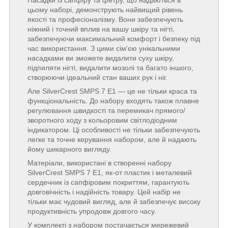
Насадки із сапфіру та фетру, що надаються в
цьому наборі, демонструють найвищий рівень
якості та професіоналізму. Вони забезпечують
ніжний і точний вплив на вашу шкіру та нігті,
забезпечуючи максимальний комфорт і безпеку під
час використання. З цими сім'єю унікальними
насадками ви зможете видалити суху шкіру,
підпиляти нігті, видалити мозолі та багато іншого,
створюючи ідеальний стан ваших рук і ніг.
Але SilverCrest SMPS 7 E1 — це не тільки краса та
функціональність. До набору входять також плавне
регулювання швидкості та перемикач прямого/
зворотного ходу з кольоровим світлодіодним
індикатором. Ці особливості не тільки забезпечують
легке та точне керування набором, але й надають
йому шикарного вигляду.
Матеріали, використані в створенні набору
SilverCrest SMPS 7 E1, як-от пластик і металевий
сердечник із сапфіровим покриттям, гарантують
довговічність і надійність товару. Цей набір не
тільки має чудовий вигляд, але й забезпечує високу
продуктивність упродовж довгого часу.
У комплекті з набором постачається мережевий