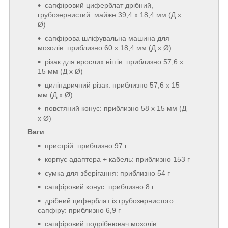
сапфіровий циферблат дрібний,
грубозернистий: майже 39,4 x 18,4 мм (Д x
Ø)
сапфірова шліфувальна машина для
мозолів: приблизно 60 x 18,4 мм (Д x Ø)
різак для врослих нігтів: приблизно 57,6 x
15 мм (Д x Ø)
циліндричний різак: приблизно 57,6 x 15
мм (Д x Ø)
повстяний конус: приблизно 58 x 15 мм (Д
x Ø)
Ваги
пристрій: приблизно 97 г
корпус адаптера + кабель: приблизно 153 г
сумка для зберігання: приблизно 54 г
сапфіровий конус: приблизно 8 г
дрібний циферблат із грубозернистого
сапфіру: приблизно 6,9 г
сапфіровий подрібнювач мозолів: