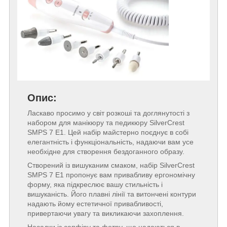
Опис:
Ласкаво просимо у світ розкоші та доглянутості з
набором для манікюру та педикюру SilverCrest
SMPS 7 E1. Цей набір майстерно поєднує в собі
елегантність і функціональність, надаючи вам усе
необхідне для створення бездоганного образу.
Створений із вишуканим смаком, набір SilverCrest
SMPS 7 E1 пропонує вам привабливу ергономічну
форму, яка підкреслює вашу стильність і
вишуканість. Його плавні лінії та витончені контури
надають йому естетичної привабливості,
привертаючи увагу та викликаючи захоплення.