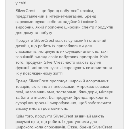
у світі.
SilverCrest — це бренд побутової техніки,
представлений в інтернет-магазині. Бренд
зарекомендував себе як надійний і якісний
виробник, який пропонує широкий спектр продуктів
для дому та побуту.
Продукти SilverCrest мають сучасний і стильний
дизайн, що робить їх привабливими для
споживачів, які цінують як функціональність, так і
зовнішній вигляд своїх побутових пристроїв. Крім
того, продукти SilverCrest часто мають зручні
функції, які полегшують і спрощують використання
їх у повсякденному житті.
Бренд SilverCrest пропонує широкий асортимент
товарів, включно з пилососами, мікрохвильовими
печі, кавомашинами, тостерами, блендери, міксери
та багато іншого. Всі продукти бренда проходять
суворі контрольні випробування, щоб забезпечити
високу якість і довговічність.
Крім того, продукти SilverCrest зазвичай мають
розумні ціни, що робить їх доступними для
широкого кола споживачів. Отже, бренд SilverCrest