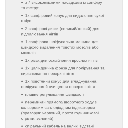
з 7 високоякісними насадками із сапфіру
та фетру:
1x сапфіровий конус для видалення сухої
шкіри
2 сапфірові диски (великий/тонкий) для
підпилювання нігтів
1 сапфірова шліфувальна машина для
швидкого видалення товстих мозолів або
мозолів
1x різак для ослаблення врослих нігтів
1x циліндрична фреза для полірування та
вирівнювання поверхні нігтя
1x повстяний конус для згладжування,
полірування й очищення поверхні нігтя
плавне регулювання швидкості
перемикач прямого/зворотного ходу з
кольоровим світлодіодним індикатором
(праворуч: червоний, проти годинникової
стрілки: зелений)
спіральний кабель на великі відстані