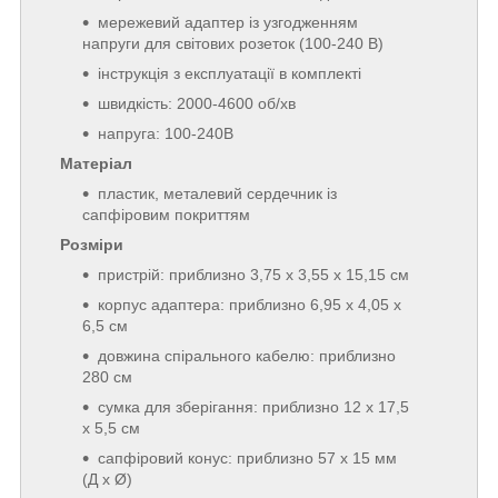
мережевий адаптер із узгодженням
напруги для світових розеток (100-240 В)
інструкція з експлуатації в комплекті
швидкість: 2000-4600 об/хв
напруга: 100-240В
Матеріал
пластик, металевий сердечник із
сапфіровим покриттям
Розміри
пристрій: приблизно 3,75 х 3,55 х 15,15 см
корпус адаптера: приблизно 6,95 х 4,05 х
6,5 см
довжина спірального кабелю: приблизно
280 см
сумка для зберігання: приблизно 12 х 17,5
х 5,5 см
сапфіровий конус: приблизно 57 x 15 мм
(Д x Ø)