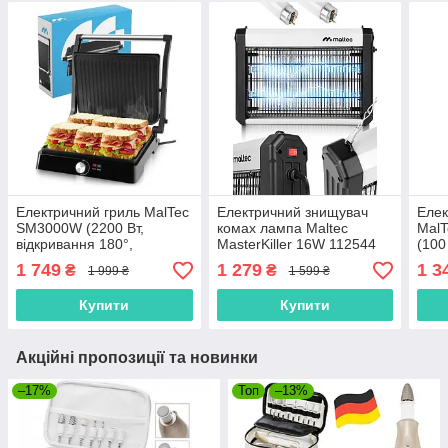
Електричний гриль MalTec
Електричний знищувач
Елек
SM3000W (2200 Вт,
комах лампа Maltec
Mal
відкривання 180°,
MasterKiller 16W 112544
(100
антипригарне покриття,
(3800В, 150 м², UV-лампи,
авто
1 749
1 279
1 3
₴
₴
1 999 ₴
1 599 ₴
Польща)
Польща)
Купити
Купити
Акційні пропозиції та новинки
–17%
Топ
–13%