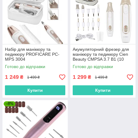
Набір для манікюру та
Акумуляторний фрезер для
педикюру PROFICARE PC-
манікюру та педикюру Cien
MPS 3004
Beauty CMPSA 3.7 B1 (10
насадок, 3 швидкості, LED-
Готово до відправки
Готово до відправки
підсвітка, USB-C, Німеччина)
1 249
1 299
₴
₴
1 499 ₴
1 499 ₴
Купити
Купити
–8%