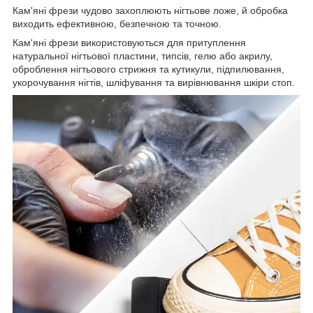
Кам'яні фрези чудово захоплюють нігтьове ложе, й обробка
виходить ефективною, безпечною та точною.
Кам'яні фрези використовуються для притуплення
натуральної нігтьової пластини, типсів, гелю або акрилу,
оброблення нігтьового стрижня та кутикули, підпилювання,
укорочування нігтів, шліфування та вирівнювання шкіри стоп.