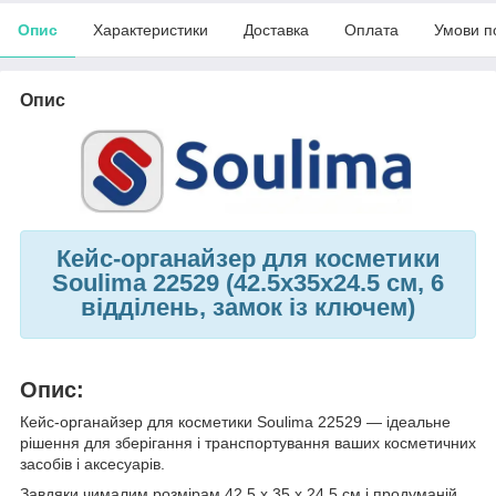
Опис
Характеристики
Доставка
Оплата
Умови п
Опис
Кейс-органайзер для косметики
Soulima 22529 (42.5x35x24.5 см, 6
відділень, замок із ключем)
Опис:
Кейс-органайзер для косметики Soulima 22529 — ідеальне
рішення для зберігання і транспортування ваших косметичних
засобів і аксесуарів.
Завдяки чималим розмірам 42.5 х 35 х 24.5 см і продуманій