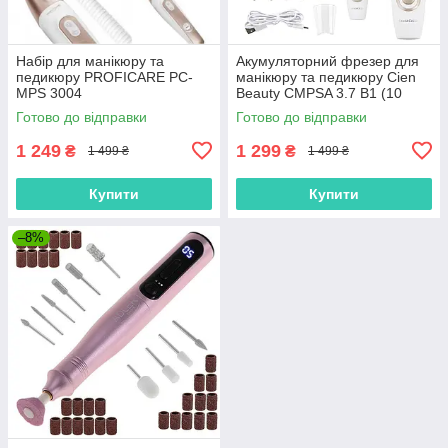
Набір для манікюру та
Акумуляторний фрезер для
педикюру PROFICARE PC-
манікюру та педикюру Cien
MPS 3004
Beauty CMPSA 3.7 B1 (10
насадок, 3 швидкості, LED-
Готово до відправки
Готово до відправки
підсвітка, USB-C, Німеччина)
1 249
1 299
₴
₴
1 499 ₴
1 499 ₴
Купити
Купити
–8%