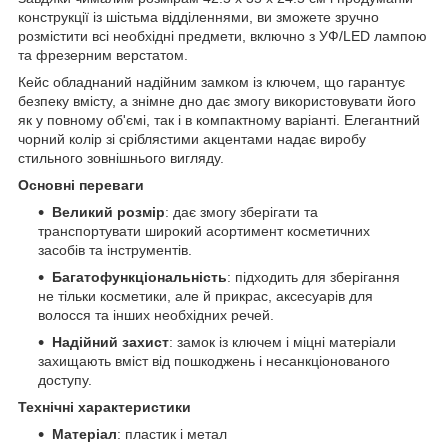
конструкції із шістьма відділеннями, ви зможете зручно
розмістити всі необхідні предмети, включно з УФ/LED лампою
та фрезерним верстатом.
Кейс обладнаний надійним замком із ключем, що гарантує
безпеку вмісту, а знімне дно дає змогу використовувати його
як у повному об'ємі, так і в компактному варіанті. Елегантний
чорний колір зі сріблястими акцентами надає виробу
стильного зовнішнього вигляду.
Основні переваги
Великий розмір
: дає змогу зберігати та
транспортувати широкий асортимент косметичних
засобів та інструментів.
Багатофункціональність
: підходить для зберігання
не тільки косметики, але й прикрас, аксесуарів для
волосся та інших необхідних речей.
Надійний захист
: замок із ключем і міцні матеріали
захищають вміст від пошкоджень і несанкціонованого
доступу.
Технічні характеристики
Матеріал
: пластик і метал