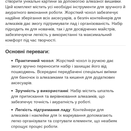
створити унікальні картини за допомогою алмазної вишивки.
Цей комплект містить усі необхідні інструменти для зручного й
акуратного виконання роботи. Жорсткий чохол забезпечує
надійне зберігання всіх аксесуарів, а безліч контейнерів для
алмазіків дає змогу підтримувати лад і організованість. Набір
підходить як для новачків, так і для досвідчених майстрів,
забезпечуючи легкість у використанні та максимальний
комфорт під час творчості.
Основні переваги:
Практичний чохол
: Жорсткий чохол із ручкою дає
змогу зручно переносити набір і захищає його від
пошкоджень. Всередині передбачені спеціальні виїмки
для баночок із алмазиками та кишеня для додаткових
аксесуарів.
Зручність у використанні
: Набір містить шпатель
для притискання та вирівнювання алмазиків, що
забезпечує точність і акуратність у роботі.
Легкість підтримання ладу
: Контейнери для
алмазіків і наклейки для їх маркування допомагають
легко організувати та сортувати елементи, що неабияк
спрощує процес роботи.