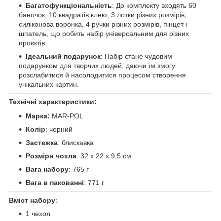
Багатофункціональність
: До комплекту входять 60
баночок, 10 квадратів клею, 3 лотки різних розмірів,
силіконова воронка, 4 ручки різних розмірів, пінцет і
шпатель, що робить набір універсальним для різних
проєктів.
Ідеальний подарунок
: Набір стане чудовим
подарунком для творчих людей, даючи їм змогу
розслабитися й насолодитися процесом створення
унікальних картин.
Технічні характеристики:
Марка:
MAR-POL
Колір
: чорний
Застежка
: блискавка
Розміри чохла
: 32 x 22 x 9,5 см
Вага набору
: 765 г
Вага в пакованні
: 771 г
Вміст набору
:
1 чехол