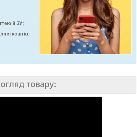
ттею 9 ЗУ;
ення коштів.
огляд товару: