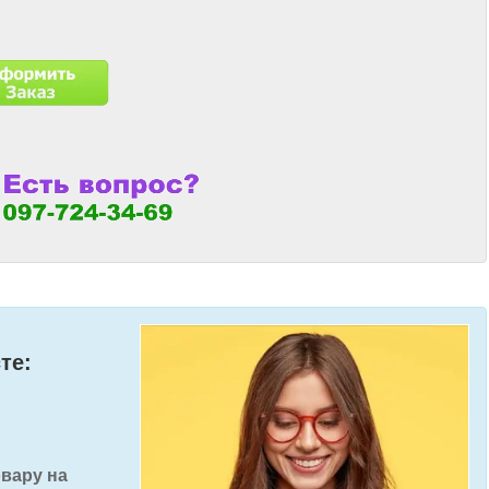
те:
овару на