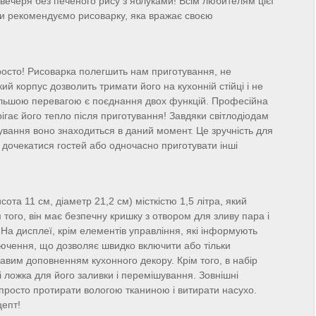
вечеря без печеного рису з яблуками! Всім любителям цієї
пи рекомендуємо рисоварку, яка вражає своєю
просто! Рисоварка полегшить нам приготування, не
ий корпус дозволить тримати його на кухонній стійці і не
більшою перевагою є поєднання двох функцій. Професійна
рігає його тепло після приготування! Завдяки світлодіодам
ування воно знаходиться в даний момент. Це зручність для
 дочекатися гостей або одночасно приготувати інші
ота 11 см, діаметр 21,2 см) місткістю 1,5 літра, який
того, він має безпечну кришку з отвором для зливу пара і
. На дисплеї, крім елементів управління, які інформують
лючення, що дозволяє швидко включити або тільки
кавим доповненням кухонного декору. Крім того, в набір
і ложка для його заливки і перемішування. Зовнішні
просто протирати вологою тканиною і витирати насухо.
цепт!