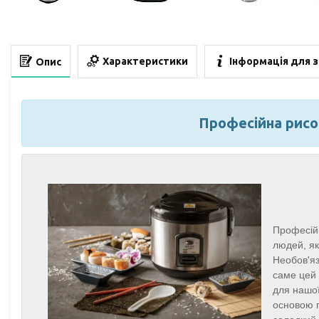
Характеристики
Інформація для 
Опис
Професійна рисо
Професійн
людей, як
Необов'яз
саме цей 
для нашої
основою г