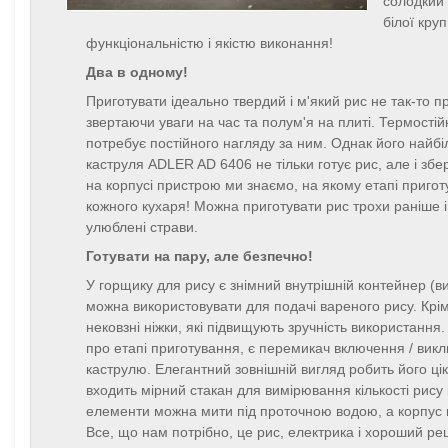
солодкий 
білої кру
функціональністю і якістю виконання!
Два в одному!
Приготувати ідеально твердий і м'який рис не так-то 
звертаючи уваги на час та полум'я на плиті. Термостійк
потребує постійного нагляду за ним. Однак його най
каструля ADLER AD 6406 не тільки готує рис, але і збе
на корпусі пристрою ми знаємо, на якому етапі пригот
кожного кухаря! Можна приготувати рис трохи раніше і
улюблені страви.
Готувати на пару, але безпечно!
У горщику для рису є знімний внутрішній контейнер (вис
можна використовувати для подачі вареного рису. Крім 
нековзні ніжки, які підвищують зручність використання
про етапі приготування, є перемикач включення / вик
каструлю. Елегантний зовнішній вигляд робить його ці
входить мірний стакан для вимірювання кількості рису 
елементи можна мити під проточною водою, а корпус 
Все, що нам потрібно, це рис, електрика і хороший ре