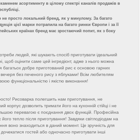
каменем асортименту в цілому спектрі каналів продажів в
еспубліці.
 не просто локальний бренд, як у минулому. За багато
дукція цієї марки потрапила на багато ринки Європи і за її
пейських країнах бренд має зростаючий попит, як з боку
потреби людей, які шукають спосіб приготувати ідеальний
і, щоб оцінити саме цей інгредієнт, адже з нього можна
ля багатьох добре приготований рис є основою гарних
й вечеря без печеного рису з яблуками! Всім любителям
своєю функціональністю і якістю виконання!
просто! Рисоварка полегшить нам приготування, не
ий корпус дозволить тримати його на кухонній стійці і не
більшою перевагою є поєднання двох функцій. Професійна
ає його тепло після приготування! Завдяки світлодіодам на
ння воно знаходиться в даний момент. Це зручність для
 дочекатися гостей або одночасно приготувати інші