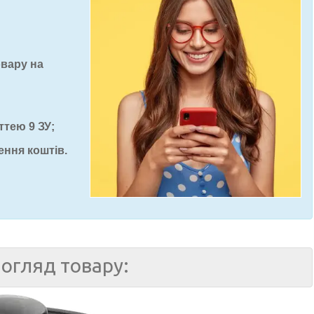
овару на
ттею 9 ЗУ;
ення коштів.
огляд товару: