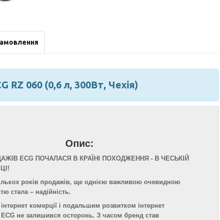
замовлення
RZ 060 (0,6 л, 300Вт, Чехія)
Опис:
АЖІВ ECG ПОЧАЛАСЯ В КРАЇНІ ПОХОДЖЕННЯ - В ЧЕСЬКІЙ
ЦІ!
ількох років продажів, ще однією важливою очевидною
тю стала – надійність.
інтернет комерції і подальшим розвитком інтернет
 ECG не залишився осторонь. З часом бренд став