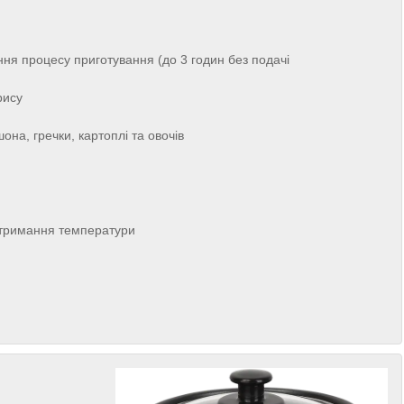
ння процесу приготування (до 3 годин без подачі
рису
на, гречки, картоплі та овочів
ідтримання температури