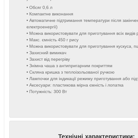
• Обсяг 0,6 л
• Компактне виконання
• Автоматичне підтримання температури після закінче
електроенергії)
• Можна використовувати для приготування всіх видів 
• Макс. ємність 450 г рису
• Можна використовувати для приготування кускуса, пшо
• Захисний вимикач
• Захист від перегріву
• Знімна чаша з антипригарним покриттям
• Скляна кришка з теплоізольованої ручкою
• Лампочки для індикації режиму приготування або п
• Аксесуари: пластикова мірна ємність і лопатка
• Потужність: 300 Вт
Технічні характеристики: