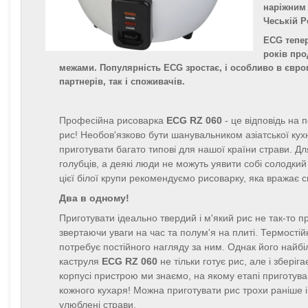
наріжним 
Чеській Р
ECG тепер
років про
межами. Популярність ECG зростає, і особливо в євро
партнерів, так і споживачів.
Професійна рисоварка
ECG RZ 060
- це відповідь на 
рис! Необов'язково бути шанувальником азіатської кухн
приготувати багато типові для нашої країни страви. Д
голубців, а деякі люди не можуть уявити собі солодки
цієї білої крупи рекомендуємо рисоварку, яка вражає 
Два в одному!
Приготувати ідеально твердий і м'який рис не так-то 
звертаючи уваги на час та полум'я на плиті. Термостійк
потребує постійного нагляду за ним. Однак його най
каструля
ECG RZ 060
не тільки готує рис, але і зберіг
корпусі пристрою ми знаємо, на якому етапі приготува
кожного кухаря! Можна приготувати рис трохи раніше і
улюблені страви.