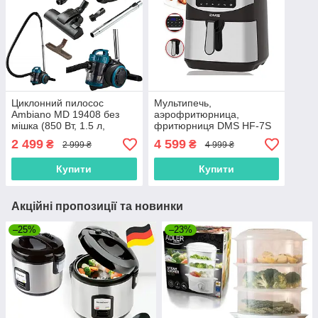
Циклонний пилосос
Мультипечь,
Ambiano MD 19408 без
аэрофритюрница,
мішка (850 Вт, 1.5 л,
фритюрниця DMS HF-7S
Німеччина)
XXXL Air Fryer (7л, 1800Вт,
2 499
4 599
₴
₴
2 999 ₴
4 999 ₴
7 прог, Німеччина)
Купити
Купити
Акційні пропозиції та новинки
–25%
–23%