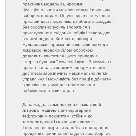
практична модель з широкими
функціональними можливостями і широким
вибором програм. Це універсальне кухонне
пристрій дасть можливість набагато швидше і
без особливих зусиль впоратися з
приготуванням сніданків, обідів і вечерь для
великої родини. Компактні розміри
мультиварки і приємний зовнішній вигляд з
яскравою червоно-білою обробкою
дозволить вписатися цього приладу в
інтер'єр будь-якої сучасної кухні. Зрозуміла і
проста панель з великим інформативним
дисплеєм забезпечить максимально легке
управління і можливість без праці підбирати
відповідні режими для приготування
найрізноманітніших страв.
Дана модель комплектується місткою
5-
літрової чашею
з антипригарним
тефлоновим покриттям, стійким до
температурних і механічних впливів.
Тефлонове покриття запобігає пригорання
продуктів і прилипання їх до стінок, зберігає