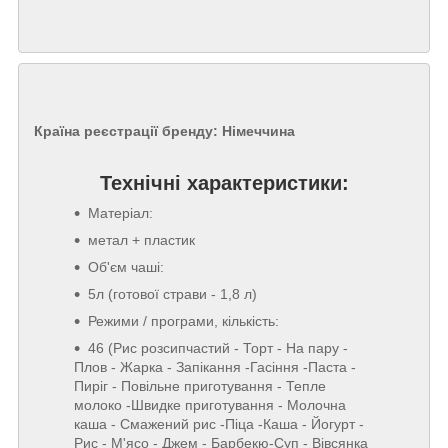
Країна реєстрації бренду: Німеччина
Технічні характеристики:
Матеріал:
метал + пластик
Об'єм чаші:
5л (готової страви - 1,8 л)
Режими / програми, кількість:
46 (Рис розсипчастий - Торт - На пару -
Плов - Жарка - Запікання -Гасіння -Паста -
Пиріг - Повільне приготування - Тепле
молоко -Швидке приготування - Молочна
каша - Смажений рис -Піца -Каша - Йогурт -
Рис - М'ясо - Джем - Барбекю-Суп - Вівсянка