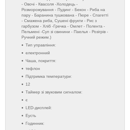
- Овочі - Квасоля -Холодець -
Розморожування - Пудинг - Бекон - Риба на
пару - Баранина тушкована - Пюре - Спагетті
- Смажена риба, Сушені фрукти - Рис з
гарбузом - Хліб -Гречка - Омлет - Полента -
Пельмені -Суп зі свинини - Паелья - Розігрів -
Ручний режим.)
Тип управління:
електронний
Чаша, покриття:
тефлон
Підтримка температури:
12
Таймер зі звуковим сигналом:
є
LED-дисплей:
Еусть
Годинник: