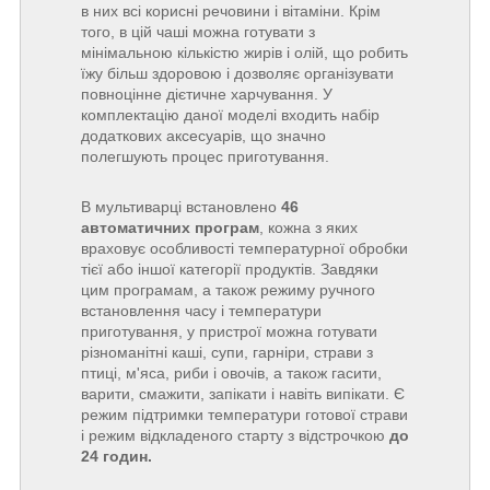
в них всі корисні речовини і вітаміни. Крім
того, в цій чаші можна готувати з
мінімальною кількістю жирів і олій, що робить
їжу більш здоровою і дозволяє організувати
повноцінне дієтичне харчування. У
комплектацію даної моделі входить набір
додаткових аксесуарів, що значно
полегшують процес приготування.
В мультиварці встановлено
46
автоматичних програм
, кожна з яких
враховує особливості температурної обробки
тієї або іншої категорії продуктів. Завдяки
цим програмам, а також режиму ручного
встановлення часу і температури
приготування, у пристрої можна готувати
різноманітні каші, супи, гарніри, страви з
птиці, м'яса, риби і овочів, а також гасити,
варити, смажити, запікати і навіть випікати. Є
режим підтримки температури готової страви
і режим відкладеного старту з відстрочкою
до
24 годин.