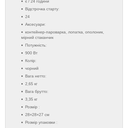
є / 24 години
Відстрочка старту:
24
Аксесуари:
контейнер-пароварка, лопатка, ополоник,
мірний стаканчик
Потужність:
900 Вт
Колір:
чорний
Вага нетто:
2,65 кг
Вага брутто:
3,35 кг
Розмір :
28×28×27 см
Розмір упаковки :