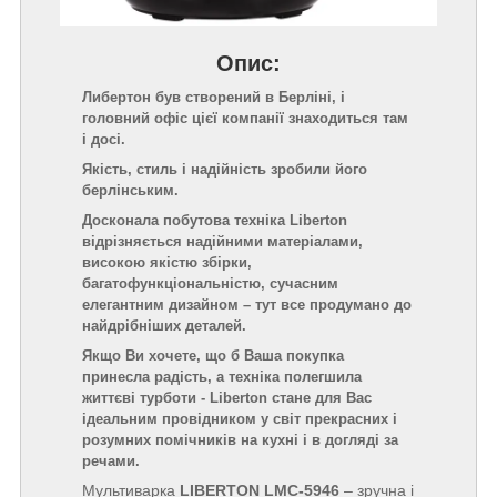
Опис:
Либертон був створений в Берліні, і
головний офіс цієї компанії знаходиться там
і досі.
Якість, стиль і надійність зробили його
берлінським.
Досконала побутова техніка Liberton
відрізняється надійними матеріалами,
високою якістю збірки,
багатофункціональністю, сучасним
елегантним дизайном – тут все продумано до
найдрібніших деталей.
Якщо Ви хочете, що б Ваша покупка
принесла радість, а техніка полегшила
життєві турботи - Liberton стане для Вас
ідеальним провідником у світ прекрасних і
розумних помічників на кухні і в догляді за
речами.
Мультиварка
LIBERTON LMC-5946
– зручна і