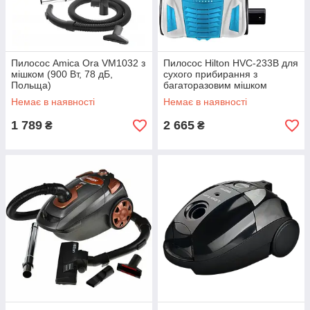
Пилосос Amica Ora VM1032 з
Пилосос Hilton HVC-233B для
мішком (900 Вт, 78 дБ,
сухого прибирання з
Польща)
багаторазовим мішком
(2300Вт)
Немає в наявності
Немає в наявності
1 789
2 665
₴
₴