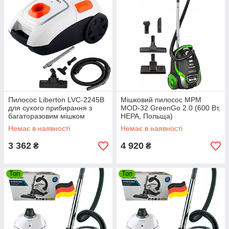
Пилосос Liberton LVC-2245B
Мішковий пилосос MPM
для сухого прибирання з
MOD-32 GreenGo 2.0 (600 Вт,
багаторазовим мішком
НЕРА, Польща)
(2200Вт, Німеччина)
Немає в наявності
Немає в наявності
3 362
4 920
₴
₴
Топ
Топ