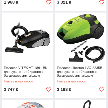
1 968
3 321
₴
₴
Пилосос VITEK VT-1891 BK
Пилосос Liberton LVC-2235B
для сухого прибирання з
для сухого прибирання з
багаторазовим мішком
багаторазовим мішком
(2200Вт)
(2200Вт, Німеччина)
Немає в наявності
Немає в наявності
2 747
3 198
₴
₴