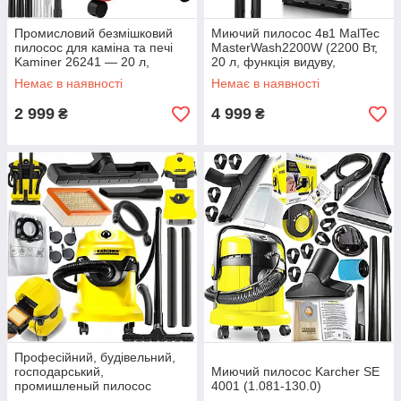
Промисловий безмішковий
Миючий пилосос 4в1 MalTec
пилосос для каміна та печі
MasterWash2200W (2200 Вт,
Kaminer 26241 — 20 л,
20 л, функція видуву,
жароміцний, 1600 Вт
Польща)
Немає в наявності
Немає в наявності
2 999
4 999
₴
₴
Професійний, будівельний,
господарський,
Миючий пилосос Karcher SE
промишленый пилосос
4001 (1.081-130.0)
KARCHER WD 4 (1.348-111.0)