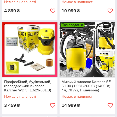
Немає в наявності
Немає в наявності
4 899
10 999
₴
₴
Топ продажів
Професійний, будівельний,
Миючий пилосос Karcher SE
господарський пилосос
5.100 (1.081-200.0) (1400Вт,
Karcher WD 3 (1.629-801.0)
4л, 70 л/з, Німеччина)
(1000 вт, 17л, Румунія)
Немає в наявності
Немає в наявності
3 459
14 999
₴
₴