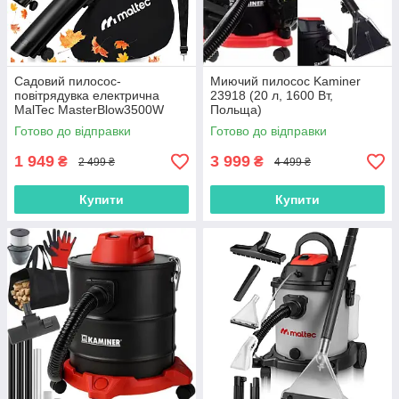
Садовий пилосос-
Миючий пилосос Kaminer
повітрядувка електрична
23918 (20 л, 1600 Вт,
MalTec MasterBlow3500W
Польща)
(3500 Вт, 3в1, мішок 45 л,
Готово до відправки
Готово до відправки
Польща)
1 949
3 999
₴
₴
2 499 ₴
4 499 ₴
Купити
Купити