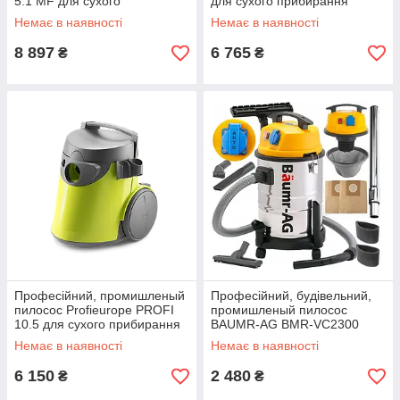
5.1 MF для сухого
для сухого прибирання
прибирання (1040Вт, 15л,
(1040Вт, 10л, Польща)
Немає в наявності
Немає в наявності
Польща)
8 897
6 765
₴
₴
Професійний, промишленый
Професійний, будівельний,
пилосос Profieurope PROFI
промишленый пилосос
10.5 для сухого прибирання
BAUMR-AG BMR-VC2300
(1200Вт, 5л, Польща)
(2300Вт, 30л)
Немає в наявності
Немає в наявності
6 150
2 480
₴
₴