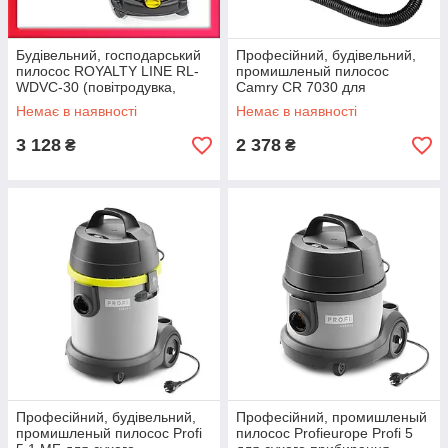
Будівельний, господарський
Професійний, будівельний,
пилосос ROYALTY LINE RL-
промишленый пилосос
WDVC-30 (повітродувка,
Camry CR 7030 для
слив, 1400 Вт, 30 л,
прибирання каміна і збору
Немає в наявності
Немає в наявності
Швейцарія)
золи
3 128
2 378
₴
₴
Професійний, будівельний,
Професійний, промишленый
промишленый пилосос Profi
пилосос Profieurope Profi 5