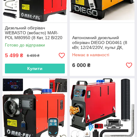
Дизельний обігрівач
WEBASTO (вебасто) MAR-
POL M80950 (8 Квт, 12 В/220
Автономний дизельний
В, Польща)
обігрівач DIEGO DG0461 (8
Готово до відправки
кВт, 12/24/220V, пульт ДК,
глушник, Польща)
5 499
Немає в наявності
₴
6 499 ₴
6 000
₴
Купити