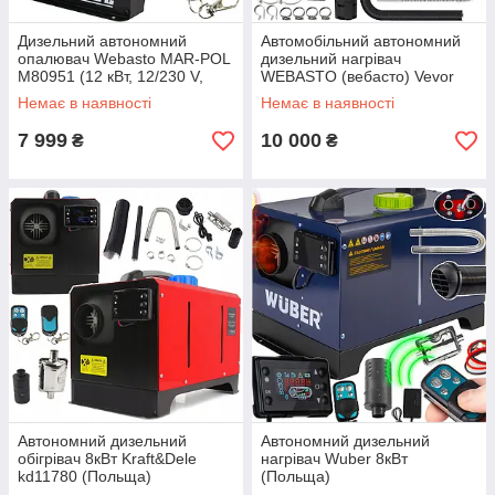
Дизельний автономний
Автомобільний автономний
опалювач Webasto MAR-POL
дизельний нагрівач
M80951 (12 кВт, 12/230 V,
WEBASTO (вебасто) Vevor
LCD + пульт, Польща)
ZM5001 (12 V 8KW,
Немає в наявності
Немає в наявності
Німеччина)
7 999
10 000
₴
₴
Автономний дизельний
Автономний дизельний
обігрівач 8кВт Kraft&Dele
нагрівач Wuber 8кВт
kd11780 (Польща)
(Польща)