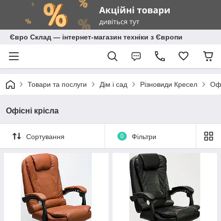
Євро Склад — інтернет-магазин техніки з Європи
Товари та послуги
Дім і сад
Різновиди Кресел
Офі
Офісні крісла
Сортування
0
Фільтри