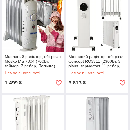
Масляний радіатор, обігрівач
Масляний радіатор, обігрівач
Mesko MS 7804 (700Вт,
Concept RO3311 (2300Вт, 3
таймер, 7 ребер, Польща)
рівня, термостат, 11 ребер,
Чехія)
Немає в наявності
Немає в наявності
1 499
3 813
₴
₴