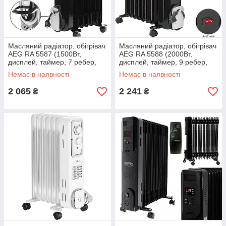
Масляний радіатор, обігрівач
Масляний радіатор, обігрівач
AEG RA 5587 (1500Вт,
AEG RA 5588 (2000Вт,
дисплей, таймер, 7 ребер,
дисплей, таймер, 9 ребер,
Німеччина)
Німеччина)
Немає в наявності
Немає в наявності
2 065
2 241
₴
₴