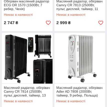
Обігрівач масляний радіатор
Масляний радіатор, обігрівач
ECG OR 1570 (1500Вт, 7
Camry CR 7813 (2500Вт,
ребер, Чехія)
пульт, дисплей, таймер, 11
ребер, Польща)
Немає в наявності
Немає в наявності
2 747
2 999
₴
₴
Масляний радіатор, обігрівач
Масляний радіатор, обігрівач
Camry CR 7814 (2500Вт,
Adler AD 7808 (2000Вт,
пульт, дисплей, таймер, 13
таймер, 9 ребер, Польща)
ребер, Польща)
Немає в наявності
Немає в наявності