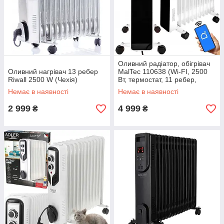
Оливний радіатор, обігрівач
Оливний нагрівач 13 ребер
MalTec 110638 (Wi-FI, 2500
Riwall 2500 W (Чехія)
Вт, термостат, 11 ребер,
Польща)
Немає в наявності
Немає в наявності
2 999
4 999
₴
₴