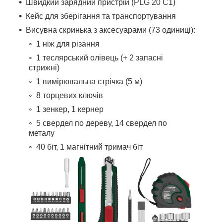
Швидкий зарядний пристрій (PLG 20 C1)
Кейс для зберігання та транспортування
Висувна скринька з аксесуарами (73 одиниці):
1 ніж для різання
1 теслярський олівець (+ 2 запасні
стрижні)
1 вимірювальна стрічка (5 м)
8 торцевих ключів
1 зенкер, 1 кернер
5 свердел по дереву, 14 свердел по
металу
40 біт, 1 магнітний тримач біт