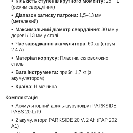
Кількість ступенів крутного моменту:
25 + 1
(режим свердління)
Діапазон затиску патрона:
1,5–13 мм
(металевий)
Максимальний діаметр свердління:
30 мм у
дереві / 13 мм у сталі
Час заряджання акумулятора:
60 хв (струм
2.4 А)
Матеріал корпусу:
Пластик, скловолокно,
сталь
Вага інструмента:
прибл. 1,7 кг (з
акумулятором)
Країна:
Німеччина
Комплектація
Акумуляторний дриль-шурупокрут PARKSIDE
PABS 20-Li I9
2 акумулятори PARKSIDE 20 V, 2 Ah (PAP 202
A1)