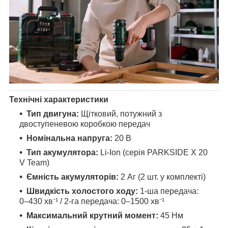
Технічні характеристики
Тип двигуна:
Щітковий, потужний з
двоступеневою коробкою передач
Номінальна напруга:
20 В
Тип акумулятора:
Li-Ion (серія PARKSIDE X 20
V Team)
Ємність акумуляторів:
2 Аг (2 шт. у комплекті)
Швидкість холостого ходу:
1-ша передача:
0–430 хв⁻¹ / 2-га передача: 0–1500 хв⁻¹
Максимальний крутний момент:
45 Нм