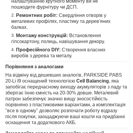
налаштуванню крутного моменту ви не
пошкодите фурнітуру чи ДСП.
Ремонтних робіт:
Свердління отворів у
металевих профілях, пластику та дерев'яних
балках.
Монтажу конструкцій:
Встановлення
гіпсокартону, полиць, навішування декору.
Професійного DIY:
Створення власних
виробів з дерева та металу.
Порівняння з аналогами
На відміну від дешевших аналогів, PARKSIDE PABS
20-Li I9 оснащений технологією
Cell Balancing
, яка
запобігає передчасному виходу акумуляторів з ладу та
зберігає їхню ємність на 20-30% довше. Металевий
патрон забезпечує значно вищу зносостійкість
порівняно з пластиковими варіантами, а комплектація
"все в одному" дозволяє розпочати роботу відразу
після покупки, заощаджуючи ваші кошти на придбанні
оснащення та додаткового АКБ.