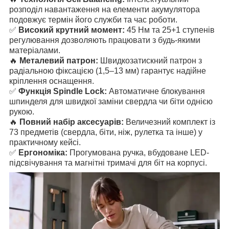
розподіл навантаження на елементи акумулятора
подовжує термін його служби та час роботи.
✅
Високий крутний момент:
45 Нм та 25+1 ступенів
регулювання дозволяють працювати з будь-якими
матеріалами.
🔥
Металевий патрон:
Швидкозатискний патрон з
радіальною фіксацією (1,5–13 мм) гарантує надійне
кріплення оснащення.
✅
Функція Spindle Lock:
Автоматичне блокування
шпинделя для швидкої заміни свердла чи біти однією
рукою.
🔥
Повний набір аксесуарів:
Величезний комплект із
73 предметів (свердла, біти, ніж, рулетка та інше) у
практичному кейсі.
✅
Ергономіка:
Прогумована ручка, вбудоване LED-
підсвічування та магнітні тримачі для біт на корпусі.