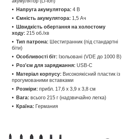
акумулятор (Li-Ion)
Напруга акумулятора:
4 В
Ємність акумулятора:
1,5 Ач
Швидкість обертання на холостому
ходу:
215 об./хв
Тип патрона:
Шестигранник (під стандартні
біти)
Особливості біт:
Ізольовані (VDE до 1000 В)
Роз'єм для заряджання:
USB-C
Матеріал корпусу:
Високоякісний пластик із
прогумованими вставками
Розміри:
прибл. 17,6 x 3,9 x 3,8 см
Вага:
всього 215 г (надзвичайно легка)
Країна:
Германия