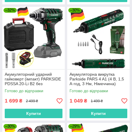
–32%
–30%
Акумуляторний ударний
Акумуляторна викрутка
гайковерт (імпакт) PARKSIDE
Parkside PARS 4 A1 (4 В, 1,5
PDSSA 20-Li B2 без
А·год, 3 Нм, Німеччина)
акумулятора та зарядного
Готово до відправки
Готово до відправки
(20 В, 180 Нм, Німеччина)
1 699
1 049
₴
₴
2 499 ₴
1 499 ₴
Купити
Купити
–30%
–29%