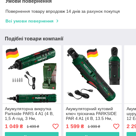
Умови повернення
Повернення товару впродовж 14 днів за рахунок покупця
Всі умови повернення
Подібні товари компанії
Акумуляторна викрутка
Акумуляторний кутовий
Акум
Parkside PARS 4 A1 (4 В,
ключ тріскачка PARKSIDE
шуру
1,5 А·год, 3 Нм,
PAR 4 A1 (4 В, 13.5 Нм,
12 E
Німеччина)
1/4", Німеччина)
А·го
1 049
1 599
2 2
₴
₴
1 499 ₴
1 999 ₴