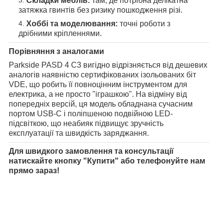
Складки меблів:
там, де потрібна делікатна
затяжка гвинтів без ризику пошкодження різі.
Хоббі та моделювання:
точні роботи з
дрібними кріпленнями.
Порівняння з аналогами
Parkside PASD 4 C3 вигідно відрізняється від дешевих
аналогів наявністю сертифікованих ізольованих біт
VDE, що робить її повноцінним інструментом для
електрика, а не просто "іграшкою". На відміну від
попередніх версій, ця модель обладнана сучасним
портом USB-C і поліпшеною подвійною LED-
підсвіткою, що неабияк підвищує зручність
експлуатації та швидкість заряджання.
Для швидкого замовлення та консультації
натискайте кнопку "Купити" або телефонуйте нам
прямо зараз!