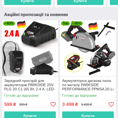
Купити
Купити
Акційні пропозиції та новинки
–40%
Топ
–36%
Зарядний пристрій для
Акумуляторна дискова пила
акумуляторів PARKSIDE 20V
по металу PARKSIDE
PLG 20 C1 (65 Вт, 2.4 А, LED-
PERFORMANCE PPMSA 20-Li
індикатор, Німеччина)
A1 (62 мм, безщітковий
Готово до відправки
Готово до відправки
двигун, 20 В, Німеччина)
599
3 499
₴
₴
999 ₴
5 499 ₴
Купити
Купити