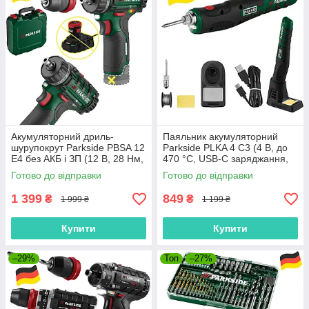
Акумуляторний дриль-
Паяльник акумуляторний
шурупокрут Parkside PBSA 12
Parkside PLKA 4 C3 (4 В, до
E4 без АКБ і ЗП (12 В, 28 Нм,
470 °C, USB-C заряджання,
знімний патрон, Німеччина)
Німеччина)
Готово до відправки
Готово до відправки
1 399
849
₴
₴
1 999 ₴
1 199 ₴
Купити
Купити
–29%
Топ
–27%