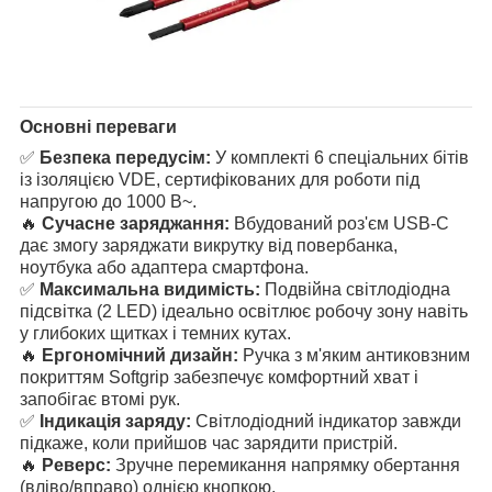
Основні переваги
✅
Безпека передусім:
У комплекті 6 спеціальних бітів
із ізоляцією VDE, сертифікованих для роботи під
напругою до 1000 В~.
🔥
Сучасне заряджання:
Вбудований роз'єм USB-C
дає змогу заряджати викрутку від повербанка,
ноутбука або адаптера смартфона.
✅
Максимальна видимість:
Подвійна світлодіодна
підсвітка (2 LED) ідеально освітлює робочу зону навіть
у глибоких щитках і темних кутах.
🔥
Ергономічний дизайн:
Ручка з м'яким антиковзним
покриттям Softgrip забезпечує комфортний хват і
запобігає втомі рук.
✅
Індикація заряду:
Світлодіодний індикатор завжди
підкаже, коли прийшов час зарядити пристрій.
🔥
Реверс:
Зручне перемикання напрямку обертання
(вліво/вправо) однією кнопкою.