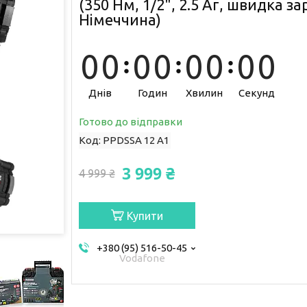
(350 Нм, 1/2", 2.5 Аг, швидка за
Німеччина)
0
0
0
0
0
0
0
0
Днів
Годин
Хвилин
Секунд
Готово до відправки
Код:
PPDSSA 12 A1
3 999 ₴
4 999 ₴
Купити
+380 (95) 516-50-45
Vodafone