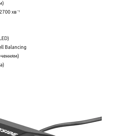
м)
2700 хв⁻¹
LED)
ell Balancing
юченням)
а)