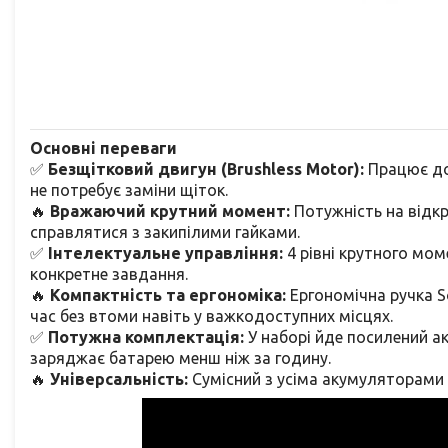
Основні переваги
✅
Безщітковий двигун (Brushless Motor):
Працює до 
не потребує заміни щіток.
🔥
Вражаючий крутний момент:
Потужність на відк
справлятися з закипілими гайками.
✅
Інтелектуальне управління:
4 рівні крутного мом
конкретне завдання.
🔥
Компактність та ергономіка:
Ергономічна ручка S
час без втоми навіть у важкодоступних місцях.
✅
Потужна комплектація:
У наборі йде посилений ак
заряджає батарею менш ніж за годину.
🔥
Універсальність:
Сумісний з усіма акумуляторами с