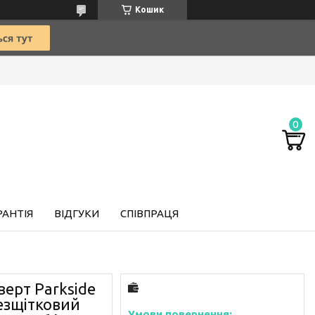
Кошик
РАНТІЯ
ВІДГУКИ
СПІВПРАЦЯ
ерт Parkside
езщітковий