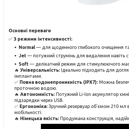
Основні переваги
✅
3 режими інтенсивності:
Normal
— для щоденного глибокого очищення та
Jet
— потужний струмінь для видалення навіть сті
Soft
— делікатний режим для стимулюючого мас
🔥
Універсальність:
Ідеально підходить для догля
імплантами.
✅
Повна водонепроникність (IPX7):
Можна безпеч
проточною водою.
🔥
Автономність:
Потужний Li-Ion акумулятор ємн
підзарядки через USB.
✅
Ергономіка:
Зручний резервуар об'ємом 210 мл 
мобільності.
🔥
Німецька якість:
Продумана конструкція, надійн