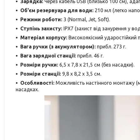
Зарядка:
Через кабель USB (близько 100 см), ада
Об'єм резервуара для води:
210 мл (легко напо
Режими роботи:
3 (Normal, Jet, Soft).
Ступінь захисту:
IPX7 (захист від занурення у вод
Матеріал корпусу:
Високоякісний ударостійкий п
Вага ручки (з акумулятором):
прибл. 273 г.
Вага зарядної станції:
прибл. 46 г.
Розміри ручки:
6,5 x 7,8 x 21,5 см (без насадки).
Розміри станції:
9,8 x 8,2 x 3,5 см.
Особливості:
Можливість настінного монтажу (ма
насадках.