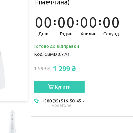
Німеччина)
0
0
0
0
0
0
0
0
Днів
Годин
Хвилин
Секунд
Готово до відправки
Код:
CBMD 3.7 A1
1 299 ₴
1 999 ₴
Купити
+380 (95) 516-50-45
Vodafone