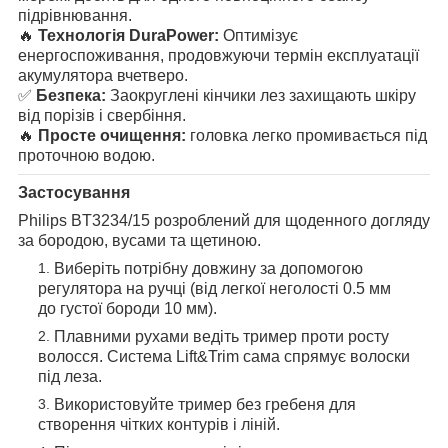
підрівнювання.
🔥
Технологія DuraPower:
Оптимізує
енергоспоживання, продовжуючи термін експлуатації
акумулятора вчетверо.
✅
Безпека:
Заокруглені кінчики лез захищають шкіру
від порізів і свербіння.
🔥
Просте очищення:
головка легко промивається під
проточною водою.
Застосування
Philips BT3234/15 розроблений для щоденного догляду
за бородою, вусами та щетиною.
Виберіть потрібну довжину за допомогою
регулятора на ручці (від легкої неголості 0.5 мм
до густої бороди 10 мм).
Плавними рухами ведіть тример проти росту
волосся. Система Lift&Trim сама спрямує волоски
під леза.
Використовуйте тример без гребеня для
створення чітких контурів і ліній.