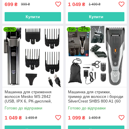
699
1 049
₴
₴
999 ₴
1 499 ₴
Купити
Купити
–30%
Топ
–27%
Машинка для стриження
Машинка для стрижки,
волосся Mesko MS 2842
тример для волосся і бороди
(USB, IPX 6, РК-дисплей,
SilverCrest SHBS 800 A1 (60
Польща)
хв, Німеччина)
Готово до відправки
Готово до відправки
1 049
1 099
₴
₴
1 499 ₴
1 499 ₴