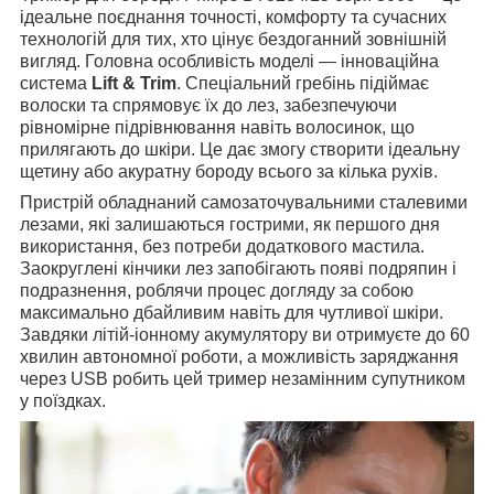
ідеальне поєднання точності, комфорту та сучасних
технологій для тих, хто цінує бездоганний зовнішній
вигляд. Головна особливість моделі — інноваційна
система
Lift & Trim
. Спеціальний гребінь підіймає
волоски та спрямовує їх до лез, забезпечуючи
рівномірне підрівнювання навіть волосинок, що
прилягають до шкіри. Це дає змогу створити ідеальну
щетину або акуратну бороду всього за кілька рухів.
Пристрій обладнаний самозаточувальними сталевими
лезами, які залишаються гострими, як першого дня
використання, без потреби додаткового мастила.
Заокруглені кінчики лез запобігають появі подряпин і
подразнення, роблячи процес догляду за собою
максимально дбайливим навіть для чутливої шкіри.
Завдяки літій-іонному акумулятору ви отримуєте до 60
хвилин автономної роботи, а можливість заряджання
через USB робить цей тример незамінним супутником
у поїздках.