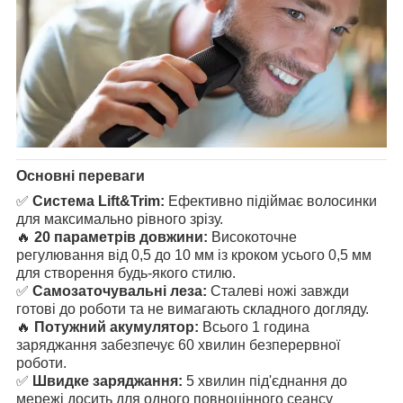
Основні переваги
✅
Система Lift&Trim:
Ефективно підіймає волосинки
для максимально рівного зрізу.
🔥
20 параметрів довжини:
Високоточне
регулювання від 0,5 до 10 мм із кроком усього 0,5 мм
для створення будь-якого стилю.
✅
Самозаточувальні леза:
Сталеві ножі завжди
готові до роботи та не вимагають складного догляду.
🔥
Потужний акумулятор:
Всього 1 година
заряджання забезпечує 60 хвилин безперервної
роботи.
✅
Швидке заряджання:
5 хвилин під'єднання до
мережі досить для одного повноцінного сеансу