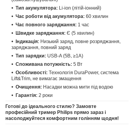
Тип акумулятора:
Li-ion (літій-іонний)
Час роботи від акумулятора:
60 хвилин
Час повного заряджання:
1 час
Швидке заряджання:
Є (5 хвилин)
Індикація:
Низький заряд, повне розряджання,
заряджання, повний заряд
Тип зарядки:
USB-A (5В, ≥1А)
Споживана потужність:
5 Вт
Особливості:
Технологія DuraPower, система
Lift&Trim, не вимагає змащення
Очищення:
Насадки можна мити під водою
Гарантія:
2 роки
Готові до ідеального стилю? Замовте
професійний тример Philips прямо зараз і
насолоджуйтеся комфортним голінням щодня!