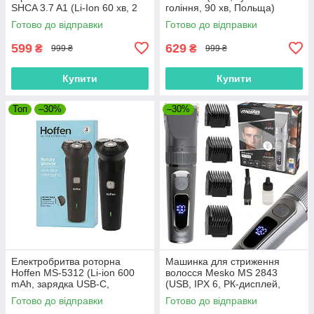
SHCA 3.7 A1 (Li-Ion 60 хв, 2
гоління, 90 хв, Польща)
насадки 1-33 мм, USB-C,
Готово до відправки
Готово до відправки
Німеччина)
599
629
₴
₴
999 ₴
999 ₴
Купити
Купити
Топ
–30%
–30%
Електробритва роторна
Машинка для стриження
Hoffen MS-5312 (Li-ion 600
волосся Mesko MS 2843
mAh, зарядка USB-C,
(USB, IPX 6, РК-дисплей,
висувний тример, Польща)
Польща)
Готово до відправки
Готово до відправки