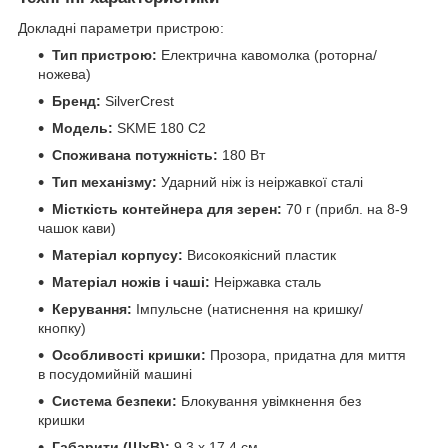
Докладні параметри пристрою:
Тип пристрою:
Електрична кавомолка (роторна/
ножева)
Бренд:
SilverCrest
Модель:
SKME 180 C2
Споживана потужність:
180 Вт
Тип механізму:
Ударний ніж із неіржавкої сталі
Місткість контейнера для зерен:
70 г (прибл. на 8-9
чашок кави)
Матеріал корпусу:
Високоякісний пластик
Матеріал ножів і чаші:
Неіржавка сталь
Керування:
Імпульсне (натиснення на кришку/
кнопку)
Особливості кришки:
Прозора, придатна для миття
в посудомийній машині
Система безпеки:
Блокування увімкнення без
кришки
Габарити (ШхВ):
9,3 x 17,4 см