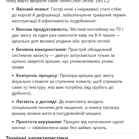
Чому варто вибрати саме SilverCrest SKME 180 C2:
Якісний помел:
Гострі ножі з неіржавкої сталі стійкі
до корозії й деформації, забезпечуючи тривалий термін
експлуатації й ефективність подрібнення.
Висока продуктивність:
Місткий контейнер на 70 г
дає змогу за один раз намолоти каву на 8-9 чашок —
ідеально для великої родини або зустрічі гостей.
Безпека використання:
Пристрій обладнаний
системою захисту — двигун запускається тільки за
щільно закритої кришки, що унеможливлює ризик
травм.
Контроль процесу:
Прозора кришка дає змогу
візуально стежити за ступенем помелу, щоб отримати
саме ту текстуру, яка вам потрібна (від грубого до
дрібного).
Легкість у догляді:
До комплекту входить
спеціальний пензлик для чищення, а знімну прозору
кришку можна мити в посудомийній машині.
Простота керування:
Працює від натискання однієї
кнопки — свіжомелена кава без зайвих зусиль.
Технічні характеристики