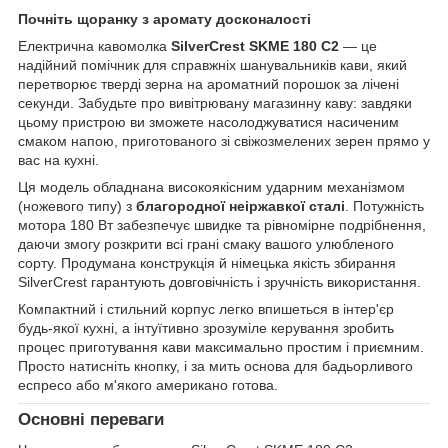
Почніть щоранку з аромату досконалості
Електрична кавомолка
SilverCrest SKME 180 C2
— це
надійний помічник для справжніх шанувальників кави, який
перетворює тверді зерна на ароматний порошок за лічені
секунди. Забудьте про вивітрювану магазинну каву: завдяки
цьому пристрою ви зможете насолоджуватися насиченим
смаком напою, приготованого зі свіжозмелених зерен прямо у
вас на кухні.
Ця модель обладнана високоякісним ударним механізмом
(ножевого типу) з
благородної неіржавкої сталі
. Потужність
мотора 180 Вт забезпечує швидке та рівномірне подрібнення,
даючи змогу розкрити всі грані смаку вашого улюбленого
сорту. Продумана конструкція й німецька якість збирання
SilverCrest гарантують довговічність і зручність використання.
Компактний і стильний корпус легко впишеться в інтер'єр
будь-якої кухні, а інтуїтивно зрозуміле керування зробить
процес приготування кави максимально простим і приємним.
Просто натисніть кнопку, і за мить основа для бадьорливого
еспресо або м'якого американо готова.
Основні переваги