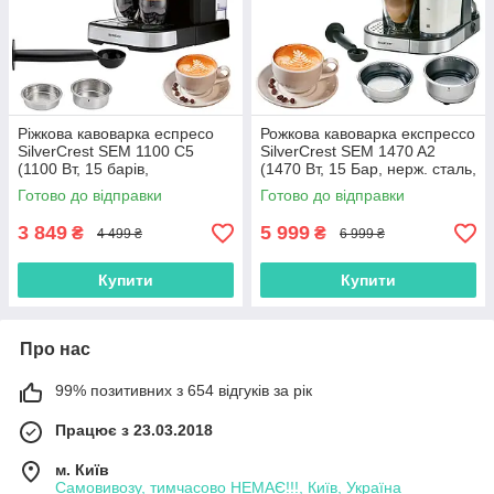
Ріжкова кавоварка еспресо
Рожкова кавоварка експрессо
SilverCrest SEM 1100 C5
SilverCrest SEM 1470 A2
(1100 Вт, 15 барів,
(1470 Вт, 15 Бар, нерж. сталь,
капучинатор, Німеччина)
Німеччина)
Готово до відправки
Готово до відправки
3 849
5 999
₴
₴
4 499 ₴
6 999 ₴
Купити
Купити
Про нас
99% позитивних з 654 відгуків за рік
Працює з 23.03.2018
м. Київ
Самовивозу, тимчасово НЕМАЄ!!!, Київ, Україна