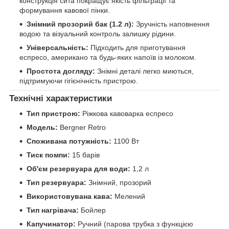
конструкція сита покращує якість фільтрації та
формування кавової пінки.
Знімний прозорий бак (1.2 л):
Зручність наповнення
водою та візуальний контроль залишку рідини.
Універсальність:
Підходить для приготування
еспресо, американо та будь-яких напоїв із молоком.
Простота догляду:
Знімні деталі легко миються,
підтримуючи гігієнічність пристрою.
Технічні характеристики
Тип пристрою:
Ріжкова кавоварка еспресо
Модель:
Bergner Retro
Споживана потужність:
1100 Вт
Тиск помпи:
15 барів
Об'єм резервуара для води:
1,2 л
Тип резервуара:
Знімний, прозорий
Використовувана кава:
Мелений
Тип нагрівача:
Бойлер
Капучинатор:
Ручний (парова трубка з функцією