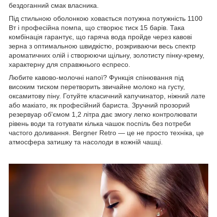
бездоганний смак власника.
Під стильною оболонкою ховається потужна потужність 1100
Вт і професійна помпа, що створює тиск 15 барів. Така
комбінація гарантує, що гаряча вода пройде через кавові
зерна з оптимальною швидкістю, розкриваючи весь спектр
ароматичних олій і створюючи щільну, золотисту пінку-крему,
характерну для справжнього еспресо.
Любите кавово-молочні напої? Функція спінювання під
високим тиском перетворить звичайне молоко на густу,
оксамитову піну. Готуйте класичний капучинатор, ніжний лате
або макіато, як професійний бариста. Зручний прозорий
резервуар об'ємом 1,2 літра дає змогу легко контролювати
рівень води та готувати кілька чашок поспіль без потреби
частого доливання. Bergner Retro — це не просто техніка, це
атмосфера затишку та насолоди в кожній чашці.