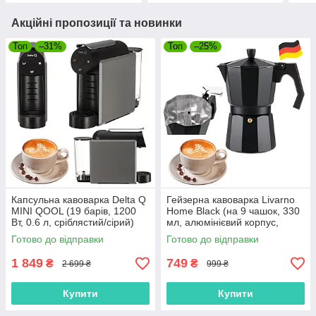
Акційні пропозиції та новинки
Топ
–31%
Топ
–25%
Капсульна кавоварка Delta Q
Гейзерна кавоварка Livarno
MINI QOOL (19 барів, 1200
Home Black (на 9 чашок, 330
Вт, 0.6 л, сріблястий/сірий)
мл, алюмінієвий корпус,
Німеччина)
Готово до відправки
Готово до відправки
1 849
749
₴
₴
2 699 ₴
999 ₴
Купити
Купити