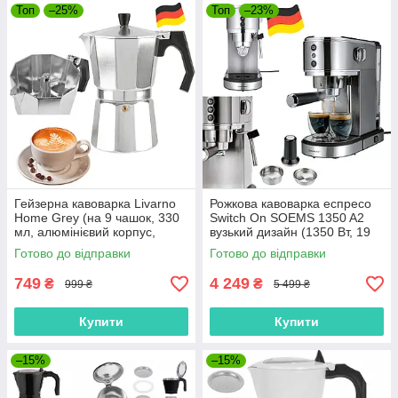
Топ
–25%
Топ
–23%
Гейзерна кавоварка Livarno
Рожкова кавоварка еспресо
Home Grey (на 9 чашок, 330
Switch On SOEMS 1350 A2
мл, алюмінієвий корпус,
вузький дизайн (1350 Вт, 19
Німеччина)
бар, регулювання тем.,
Готово до відправки
Готово до відправки
Німеччина)
749
4 249
₴
₴
999 ₴
5 499 ₴
Купити
Купити
–15%
–15%