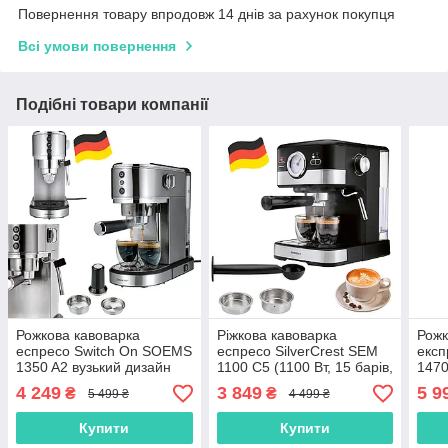
Повернення товару впродовж 14 днів за рахунок покупця
Всі умови повернення
Подібні товари компанії
Рожкова кавоварка
Ріжкова кавоварка
Рожк
еспресо Switch On SOEMS
еспресо SilverCrest SEM
експ
1350 A2 вузький дизайн
1100 C5 (1100 Вт, 15 барів,
1470
(1350 Вт, 19 бар,
капучинатор, Німеччина)
нерж
4 249
3 849
5 9
₴
₴
5 499 ₴
4 499 ₴
регулювання тем.,
Німеччина)
Купити
Купити