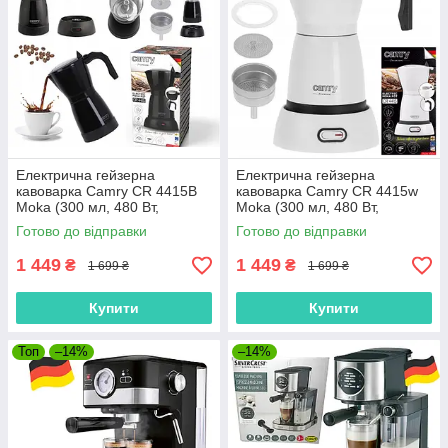
Електрична гейзерна
Електрична гейзерна
кавоварка Camry CR 4415B
кавоварка Camry CR 4415w
Moka (300 мл, 480 Вт,
Moka (300 мл, 480 Вт,
Польща)
Польща)
Готово до відправки
Готово до відправки
1 449
1 449
₴
₴
1 699 ₴
1 699 ₴
Купити
Купити
Топ
–14%
–14%