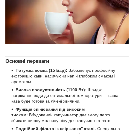
Основні переваги
Потужна помпа (15 Бар):
Забезпечує професійну
екстракцію кави, насичуючи напій глибоким смаком і
ароматом.
Висока продуктивність (1100 Вт):
Швидке
нагрівання води до оптимальної температури — ваша
кава буде готова за лічені хвилини.
Функція спінювання під високим
тиском:
Вбудований капучинатор дає змогу легко
збивати пишну молочну піну для капучино та лате.
Подвійний фільтр із неіржавкої сталі:
Спеціальна