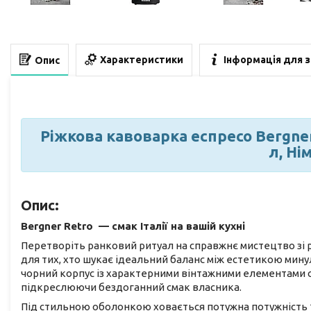
Характеристики
Інформація для 
Опис
Ріжкова кавоварка еспресо Bergner R
л, Ні
Опис:
Bergner Retro — смак Італії на вашій кухні
Перетворіть ранковий ритуал на справжнє мистецтво з
для тих, хто шукає ідеальний баланс між естетикою мину
чорний корпус із характерними вінтажними елементами 
підкреслюючи бездоганний смак власника.
Під стильною оболонкою ховається потужна потужність 11