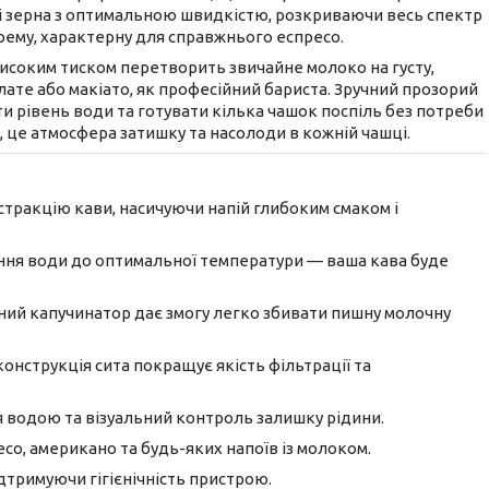
ві зерна з оптимальною швидкістю, розкриваючи весь спектр
рему, характерну для справжнього еспресо.
исоким тиском перетворить звичайне молоко на густу,
лате або макіато, як професійний бариста. Зручний прозорий
ти рівень води та готувати кілька чашок поспіль без потреби
, це атмосфера затишку та насолоди в кожній чашці.
тракцію кави, насичуючи напій глибоким смаком і
ня води до оптимальної температури — ваша кава буде
ий капучинатор дає змогу легко збивати пишну молочну
онструкція сита покращує якість фільтрації та
 водою та візуальний контроль залишку рідини.
о, американо та будь-яких напоїв із молоком.
дтримуючи гігієнічність пристрою.