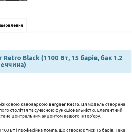
замовлення
etro Black (1100 Вт, 15 барів, бак 1.2
меччина)
і ріжковою кавоваркою
Bergner Retro
. Ця модель створена
лого століття та сучасною функціональністю. Елегантний
стане центральним акцентом вашого інтер'єру,
00 Вт і професійна помпа, що створює тиск 15 барів. Така