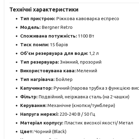
Технічні характеристики
Тип пристрою:
Ріжкова кавоварка еспресо
Модель:
Bergner Retro
Споживана потужність:
1100 Вт
Тиск помпи:
15 барів
Об'єм резервуара для води:
1,2 л
Тип резервуара:
Знімний, прозорий
Використовувана кава:
Мелений
Тип нагрівача:
Бойлер
Капучинатор:
Ручний (парова трубка з функцією вис
Фільтр:
Подвійний, неіржавка сталь (на 2 чашки)
Керування:
Механічне (кнопки/тумблери)
Напруга мережі:
220-240 В / 50 Гц
Матеріал корпусу:
Пластик високої якості/ Метал
Цвет:
Чорний (Black)