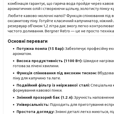
комбінація гарантує, що гаряча вода пройде через каво
ароматичних олій і створюючи щільну, золотисту пінку-к
Любите кавово-молочні напої? Функція спінювання під в
оксамитову піну. Готуйте класичний капучинатор, ніжний 
резервуар об'ємом 1,2 літра дає змогу легко контролюва
частого доливання. Bergner Retro — це не просто техніка
Основні переваги
Потужна помпа (15 Бар):
Забезпечує професійну екс
ароматом.
Висока продуктивність (1100 Вт):
Швидке нагріван
готова за лічені хвилини.
Функція спінювання під високим тиском:
Вбудован
піну для капучино та лате.
Подвійний фільтр із неіржавкої сталі:
Спеціальна к
формування кавової пінки.
Знімний прозорий бак (1.2 л):
Зручність наповнення
Універсальність:
Підходить для приготування еспрес
Простота догляду:
Знімні деталі легко миються, пі