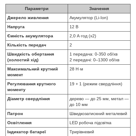
Параметри
Значення
Джерело живлення
Акумулятор (Li-Ion)
Напруга
12 В
Ємність акумулятора
2,0 А·год (x2)
Кількість передач
2
Швидкість обертання
1 передача: 0-350 об/хв
(холостий хід)
2 передачі: 0–1300 об/хв
Максимальний крутний
28 Н·м
момент
Регулювання крутного
19 + 1 (режим свердління)
моменту
Діаметр свердління
дерево — до 25 мм, метал —
до 10 мм
Патрон
Швидкозатискний металевий
Освітлення
LED робоча підсвітка
Індикатор батареї
Трирівневий