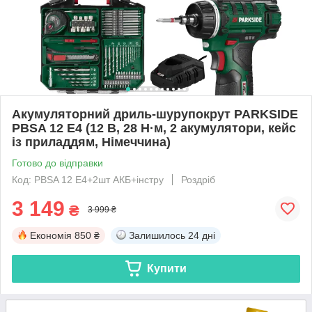
Акумуляторний дриль-шурупокрут PARKSIDE
PBSA 12 E4 (12 В, 28 Н·м, 2 акумулятори, кейс
із приладдям, Німеччина)
Готово до відправки
Код: PBSA 12 E4+2шт АКБ+інстру
Роздріб
3 149
₴
3 999 ₴
Економія
850 ₴
Залишилось
24 дні
Купити