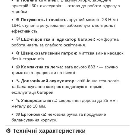
пристрій і 60+ аксесуарів — готова до роботи відразу з
коробки.
⚙️
Потужність і точність:
крутний момент 28 Н·м і
19+1 ступенів регулювання забезпечують контроль і
ефективність.
💡
LED-підсвітка й індикатор батареї:
комфортна
робота навіть за слабкого освітлення.
🔄
Швидкозатискний патрон:
миттєва зміна насадок
без інструментів.
🧰
Компактна та легка:
вага всього 833 г — зручно
тримати та працювати на висоті.
🔧
Довговічний акумулятор:
літій-іонна технологія
та балансування комірок продовжують термін
експлуатації батарей.
🪚
Універсальність:
свердління дерева до 25 мм і
металу до 10 мм.
🧤
Ергономіка:
нековзна ручка та продумане
балансування корпусу.
⚙️
Технічні характеристики