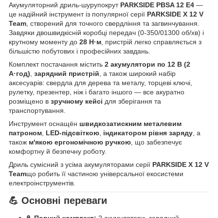
Акумуляторний дриль-шурупокрут
PARKSIDE PBSA 12 E4
—
це надійний інструмент із популярної серії
PARKSIDE X 12 V
Team
, створений для точного свердління та загвинчування.
Завдяки двошвидкісній коробці передач (0-350/01300 об/хв) і
крутному моменту до
28 Н·м
, пристрій легко справляється з
більшістю побутових і професійних завдань.
Комплект постачання містить
2 акумулятори по 12 В (2
А·год)
,
зарядний пристрій
, а також широкий набір
аксесуарів: свердла для дерева та металу, торцеві ключі,
рулетку, презентер, ніж і багато іншого — все акуратно
розміщено в
зручному кейсі
для зберігання та
транспортування.
Инструмент оснащён
швидкозатискним металевим
патроном
,
LED-підсвіткою
,
індикатором рівня заряду
, а
також
м'якою ергономічною ручкою
, що забезпечує
комфортну й безпечну роботу.
Дриль сумісний з усіма акумуляторами серії
PARKSIDE X 12 V
Team
що робить її частиною універсальної екосистеми
електроінструментів.
💪
Основні переваги
🔋
Повний комплект:
2 акумулятори, зарядний