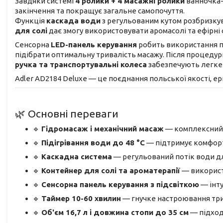
Завдяки системі
4 ролики + 4 масажні ролики
ванночка-
закінчення та покращує загальне самопочуття.
Функція
каскада води
з регульованим кутом розбризку
для солі
дає змогу використовувати аромасолі та ефірні 
Сенсорна
LED-панель керування
робить використання п
підібрати оптимальну тривалість масажу. Після процедур
ручка та транспортувальні колеса
забезпечують легке
Adler AD2184 Deluxe — це поєднання польської якості, ер
🌿 Основні переваги
🔹
Гідромасаж і механічний масаж
— комплексний в
🔹
Підігрівання води до 48 °C
— підтримує комфорт
🔹
Каскадна система
— регульований потік води дл
🔹
Контейнер для солі та ароматерапії
— використо
🔹
Сенсорна панель керування з підсвіткою
— інту
🔹
Таймер 10-60 хвилин
— гнучке настроювання три
🔹
Об'єм 16,7 л і довжина стопи до 35 см
— підход