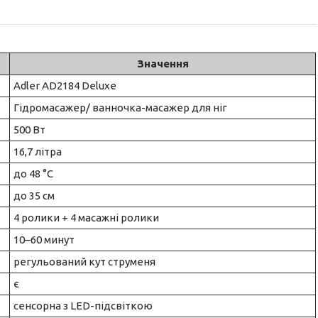
Значення
Adler AD2184 Deluxe
Гідромасажер/ ванночка-масажер для ніг
500 Вт
16,7 літра
до 48 °C
до 35 см
4 ролики + 4 масажні ролики
10–60 минут
регульований кут струменя
є
сенсорна з LED-підсвіткою