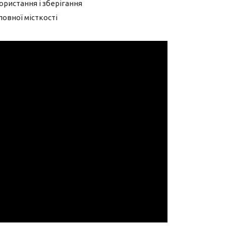
ристання і зберігання
овної місткості