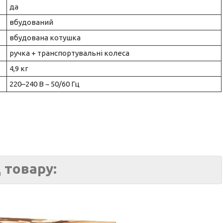
да
вбудований
вбудована котушка
ручка + транспортувальні колеса
4,9 кг
220–240 В ~ 50/60 Гц
 товару: