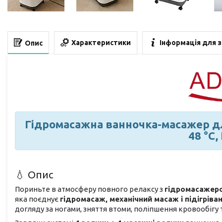
Характеристики
Інформація для 
Опис
Гідромасажна ванночка-масажер для
48 °C
💧 Опис
Пориньте в атмосферу повного релаксу з
гідромасажеро
яка поєднує
гідромасаж, механічний масаж і підігріва
догляду за ногами, зняття втоми, поліпшення кровообігу 