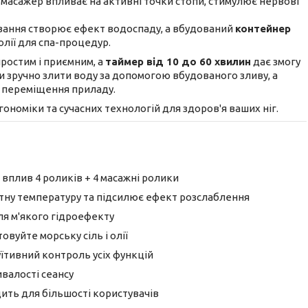
масажер впливає на активні точки стопи, стимулює нервові
вання створює ефект водоспаду, а вбудований
контейнер
олії для спа-процедур.
ростим і приємним, а
таймер від 10 до 60 хвилин
дає змогу
и зручно злити воду за допомогою вбудованого зливу, а
 переміщення приладу.
гономіки та сучасних технологій для здоров'я ваших ніг.
плив 4 роликів + 4 масажні ролики
ну температуру та підсилює ефект розслаблення
я м'якого гідроефекту
вуйте морську сіль і олії
їтивний контроль усіх функцій
валості сеансу
ить для більшості користувачів