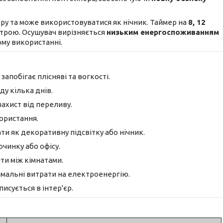
у та може використовуватися як нічник. Таймер на
8, 12
строю. Осушувач вирізняється
низьким енергоспоживанням
му використанні.
, запобігає плісняві та вогкості.
у кілька днів.
захист від переливу.
ористання.
и як декоративну підсвітку або нічник.
очинку або офісу.
ти між кімнатами.
німальні витрати на електроенергію.
исується в інтер'єр.