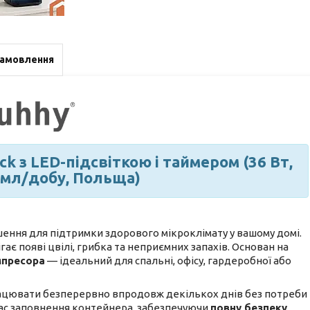
замовлення
k з LED-підсвіткою і таймером (36 Вт,
0 мл/добу, Польща)
ення для підтримки здорового мікроклімату у вашому домі.
ає появі цвілі, грибка та неприємних запахів. Основан на
мпресора
— ідеальний для спальні, офісу, гардеробної або
рацювати безперервно впродовж декількох днів без потреби
час заповнення контейнера, забезпечуючи
повну безпеку