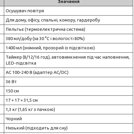
Значення
Осушувач повітря
Для дому, офісу, спальні, комору, гардеробу
Пельтьє (термоелектрична система)
380 мл/добу (за 30 °C і вологості 80%)
1400 мл (знімний, прозорий із підсвіткою)
Таймер (8/12/16 год), автовимкнення під час наповнення,
LED-підсвітка
AC 100-240 В (адаптер AC/DC)
36 Вт
150 см
17 × 17 × 31,5 см
1,3 кг (1,65 кг з пачкою)
Чорний
Низький (підходить для сну)