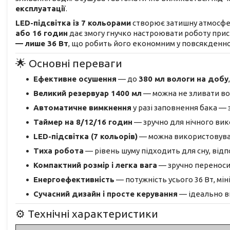
експлуатації
.
LED-підсвітка із 7 кольорами
створює затишну атмосфер
або 16 годин
дає змогу гнучко настроювати роботу при
— лише 36 Вт
, що робить його економним у повсякденно
🌟 Основні переваги
Ефективне осушення
— до
380 мл вологи на добу
Великий резервуар 1400 мл
— можна не зливати вод
Автоматичне вимкнення
у разі заповнення бака — 
Таймер на 8/12/16 годин
— зручно для нічного вик
LED-підсвітка (7 кольорів)
— можна використовуват
Тиха робота
— рівень шуму підходить для сну, відп
Компактний розмір і легка вага
— зручно переноси
Енергоефективність
— потужність усього 36 Вт, мі
Сучасний дизайн і просте керування
— ідеально вп
⚙️ Технічні характеристики