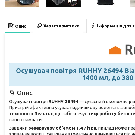
Характеристики
Інформація для 
Опис
Осушувач повітря RUHHY 26494 Blac
1400 мл, до 38
🌀 Опис
Осушувач повітря
RUHHY 26494
— сучасне й економне ріш
Пристрій ефективно усуває надлишкову вологість, запобіг
технології Пельтьє
, що забезпечує
тиху роботу без ко
ванної кімнати.
Завдяки
резервуару об'ємом 1.4 літра
, прилад може п
зливання води. Осушувач автоматично вимикається під 