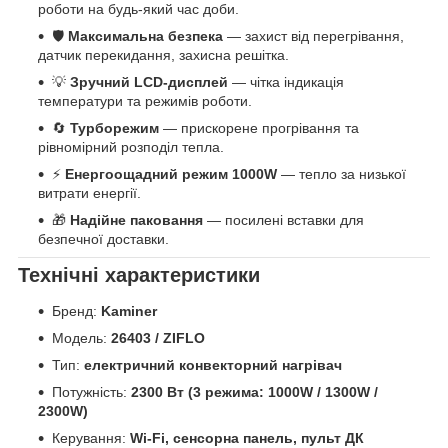
роботи на будь-який час доби.
🛡
Максимальна безпека
— захист від перегрівання,
датчик перекидання, захисна решітка.
💡
Зручний LCD-дисплей
— чітка індикація
температури та режимів роботи.
🔄
Турборежим
— прискорене прогрівання та
рівномірний розподіл тепла.
⚡
Енергоощадний режим 1000W
— тепло за низької
витрати енергії.
🎁
Надійне паковання
— посилені вставки для
безпечної доставки.
Технічні характеристики
Бренд:
Kaminer
Модель:
26403 / ZIFLO
Тип:
електричний конвекторний нагрівач
Потужність:
2300 Вт (3 режима: 1000W / 1300W /
2300W)
Керування:
Wi-Fi, сенсорна панель, пульт ДК