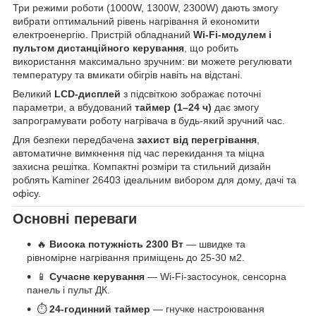
Три режими роботи (1000W, 1300W, 2300W) дають змогу
вибрати оптимальний рівень нагрівання й економити
електроенергію. Пристрій обладнаний
Wi-Fi-модулем і
пультом дистанційного керування
, що робить
використання максимально зручним: ви можете регулювати
температуру та вмикати обігрів навіть на відстані.
Великий
LCD-дисплей
з підсвіткою зображає поточні
параметри, а вбудований
таймер (1–24 ч)
дає змогу
запрограмувати роботу нагрівача в будь-який зручний час.
Для безпеки передбачена
захист від перегрівання
,
автоматичне вимкнення під час перекидання та міцна
захисна решітка. Компактні розміри та стильний дизайн
роблять Kaminer 26403 ідеальним вибором для дому, дачі та
офісу.
Основні переваги
🔥
Висока потужність 2300 Вт
— швидке та
рівномірне нагрівання приміщень до 25-30 м2.
📱
Сучасне керування
— Wi-Fi-застосунок, сенсорна
панель і пульт ДК.
⏱
24-годинний таймер
— гнучке настроювання