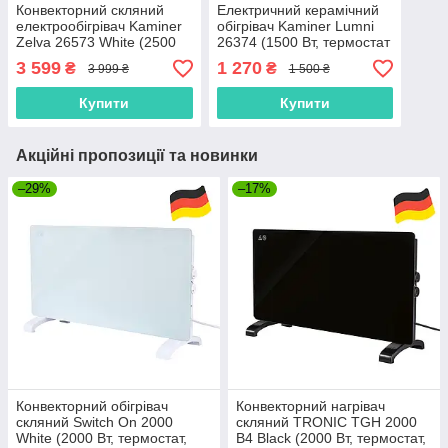
Конвекторний скляний
Електричний керамічний
електрообігрівач Kaminer
обігрівач Kaminer Lumni
Zelva 26573 White (2500
26374 (1500 Вт, термостат
Вт, WiFi, пульт, X-Shape,
10–49°C, таймер 24 год,
3 599
1 270
₴
₴
3 999 ₴
1 500 ₴
IP24, Польша)
Польща)
Купити
Купити
Акційні пропозиції та новинки
–29%
–17%
Конвекторний обігрівач
Конвекторний нагрівач
скляний Switch On 2000
скляний TRONIC TGH 2000
White (2000 Вт, термостат,
B4 Black (2000 Вт, термостат,