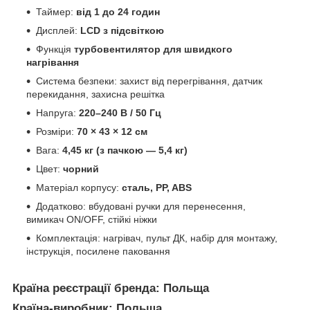
Таймер:
від 1 до 24 годин
Дисплей:
LCD з підсвіткою
Функція
турбовентилятор для швидкого
нагрівання
Система безпеки: захист від перегрівання, датчик
перекидання, захисна решітка
Напруга:
220–240 В / 50 Гц
Розміри:
70 × 43 × 12 см
Вага:
4,45 кг (з пачкою — 5,4 кг)
Цвет:
чорний
Матеріал корпусу:
сталь, PP, ABS
Додатково: вбудовані ручки для перенесення,
вимикач ON/OFF, стійкі ніжки
Комплектація: нагрівач, пульт ДК, набір для монтажу,
інструкція, посилене паковання
Країна реєстрації бренда: Польща
Країна-виробник: Польща