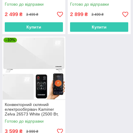
захист, Німеччина)
захист, Німеччина)
Готово до відправки
Готово до відправки
2 499
2 899
₴
₴
3 499 ₴
3 499 ₴
Купити
Купити
–10%
Конвекторний скляний
електрообігрівач Kaminer
Zelva 26573 White (2500 Вт,
WiFi, пульт, X-Shape, IP24,
Готово до відправки
Польша)
3 599
₴
3 999 ₴