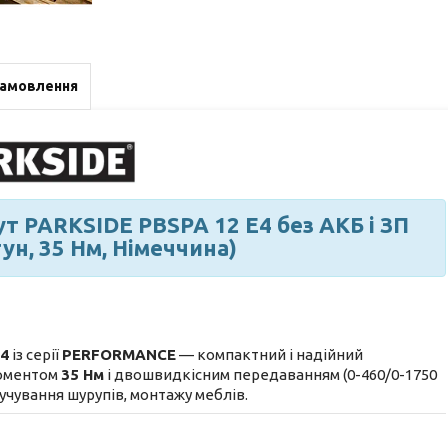
замовлення
 PARKSIDE PBSPA 12 E4 без АКБ і ЗП
ун, 35 Нм, Німеччина)
E4
із серії
PERFORMANCE
— компактний і надійний
моментом
35 Нм
і двошвидкісним передаванням (0-460/0-1750
ручування шурупів, монтажу меблів.