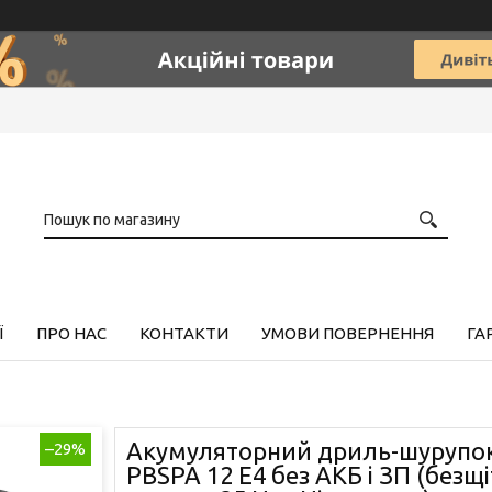
Ї
ПРО НАС
КОНТАКТИ
УМОВИ ПОВЕРНЕННЯ
ГА
Акумуляторний дриль-шурупок
–29%
PBSPA 12 E4 без АКБ і ЗП (безщ