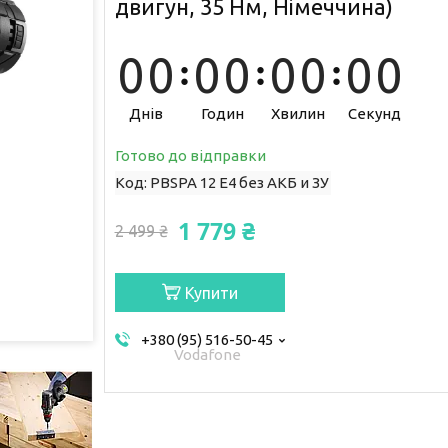
двигун, 35 Нм, Німеччина)
0
0
0
0
0
0
0
0
Днів
Годин
Хвилин
Секунд
Готово до відправки
Код:
PBSPA 12 E4 без АКБ и ЗУ
1 779 ₴
2 499 ₴
Купити
+380 (95) 516-50-45
Vodafone