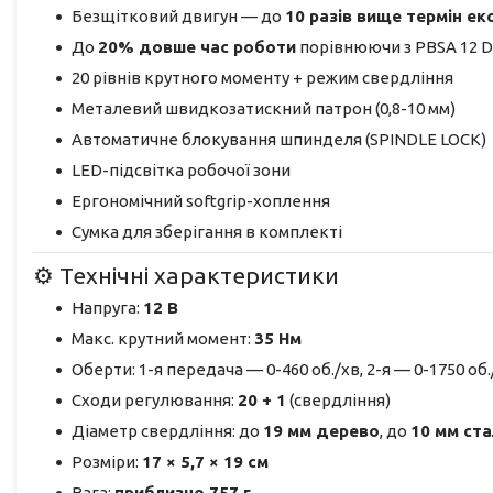
Безщітковий двигун — до
10 разів вище термін ек
До
20% довше час роботи
порівнюючи з PBSA 12 D
20 рівнів крутного моменту + режим свердління
Металевий швидкозатискний патрон (0,8-10 мм)
Автоматичне блокування шпинделя (SPINDLE LOCK)
LED-підсвітка робочої зони
Ергономічний softgrip-хоплення
Сумка для зберігання в комплекті
⚙️ Технічні характеристики
Напруга:
12 В
Макс. крутний момент:
35 Нм
Оберти: 1-я передача — 0-460 об./хв, 2-я — 0-1750 об.
Сходи регулювання:
20 + 1
(свердління)
Діаметр свердління: до
19 мм дерево
, до
10 мм ст
Розміри:
17 × 5,7 × 19 см
Вага:
приблизно 757 г