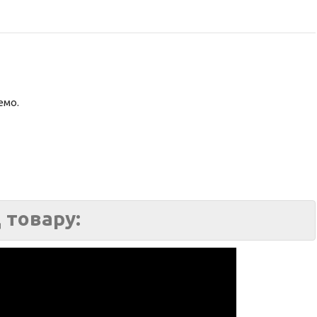
емо.
 товару: