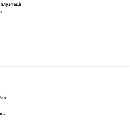
сплуатації
4
/хв
аль