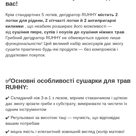
вас!
Крім стандартних 5 лотків, дегідратор RUHHY
містить 2
лотки для рідини, 2 сітчасті лотки й 2 антипригарні
килимки
, що неабияк розширює його можливості —
від
сушіння пюре, супів і соусів до сушіння ніжних трав
.
Грибний дегідратор RUHHY не обмежується однією лише
функціональністю! Цей великий набір аксесуарів дає змогу
сушити практично будь-які продукти — без компромісів і
додаткових покупок.
✅Основні особливості сушарки для трав
RUHHY:
✔️ Складаний ніж 3-в-1 з лезом, мірним стаканчиком і щіткою
дає змогу зрізати гриби з субстрату, вимірювати та чистити їх
одним інструментом
✔️ Регульовані за висотою таці — гнучкість, що відповідає
вашим потребам
✔️ міцна якість і елегантний зовнішній вигляд (колір матової