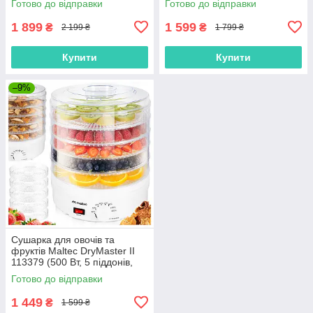
Готово до відправки
Готово до відправки
Німеччина)
1 899
1 599
₴
₴
2 199 ₴
1 799 ₴
Купити
Купити
–9%
Сушарка для овочів та
фруктів Maltec DryMaster II
113379 (500 Вт, 5 піддонів,
Польша)
Готово до відправки
1 449
₴
1 599 ₴