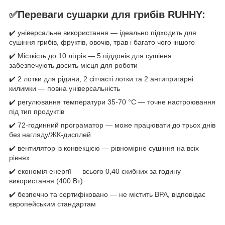
✅Переваги сушарки для грибів RUHHY:
✔️ універсальне використання — ідеально підходить для
сушіння грибів, фруктів, овочів, трав і багато чого іншого
✔️ Місткість до 10 літрів — 5 піддонів для сушіння
забезпечують досить місця для роботи
✔️ 2 лотки для рідини, 2 сітчасті лотки та 2 антипригарні
килимки — повна універсальність
✔️ регулювання температури 35-70 °C — точне настроювання
під тип продуктів
✔️ 72-годинний програматор — може працювати до трьох днів
без нагляду/ЖК-дисплей
✔️ вентилятор із конвекцією — рівномірне сушіння на всіх
рівнях
✔️ економія енергії — всього 0,40 скибних за годину
використання (400 Вт)
✔️ безпечно та сертифіковано — не містить BPA, відповідає
європейським стандартам