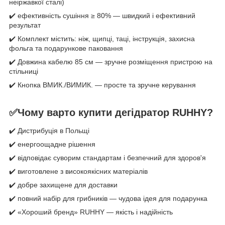
неіржавкої сталі)
✔️ ефективність сушіння ≥ 80% — швидкий і ефективний
результат
✔️ Комплект містить: ніж, щипці, таці, інструкція, захисна
фольга та подарункове паковання
✔️ Довжина кабелю 85 см — зручне розміщення пристрою на
стільниці
✔️ Кнопка ВМИК./ВИМИК. — просте та зручне керування
✅Чому варто купити дегідратор RUHHY?
✔️ Дистрибуція в Польщі
✔️ енергоощадне рішення
✔️ відповідає суворим стандартам і безпечний для здоров'я
✔️ виготовлене з високоякісних матеріалів
✔️ добре захищене для доставки
✔️ повний набір для грибників — чудова ідея для подарунка
✔️ «Хороший бренд» RUHHY — якість і надійність