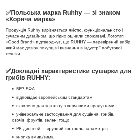
✅Польська марка Ruhhy — зі знаком
«Хоряча марка»
Продукція Ruhhy вирізняється якістю, функціональністю і
сучасним дизайном, що гідно оцінили споживачі. Логотип
«Good Brand» підтверджує, що RUHHY — перевірений вибір,
який має довіру покупців і визнання в індустрії побутової
техніки.
✅Докладні характеристики сушарки для
грибів RUHHY:
БЕЗ БФА
відповідає європейським стандартам
схвалено для контакту з харчовими продуктами
універсальне застосування для сушіння: грибів,
овочів, фруктів, зелені тощо.
РК-дисплей — зручний контроль параметрів
кнопка вмик./вимк.