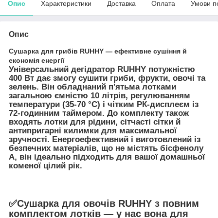
Опис
Характеристики
Доставка
Оплата
Умови п
Опис
Сушарка для грибів RUHHY — ефективне сушіння й
економія енергії
Універсальний дегідратор RUHHY потужністю
400 Вт дає змогу сушити гриби, фрукти, овочі та
зелень. Він обладнаний п'ятьма лотками
загальною ємністю 10 літрів, регулюванням
температури (35-70 °C) і чітким РК-дисплеєм із
72-годинним таймером. До комплекту також
входять лотки для рідини, сітчасті сітки й
антипригарні килимки для максимальної
зручності. Енергоефективний і виготовлений із
безпечних матеріалів, що не містять бісфенолу
А, він ідеально підходить для вашої домашньої
коменої цілий рік.
✅Сушарка для овочів RUHHY з повним
комплектом лотків — у нас вона для