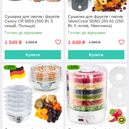
Сушарка для овочів і фруктів
Сушилка для фруктів і овочів
Camry CR 6659 (550 Вт, 5
SilverCrest SDAG 250 A1 (250
секцій, Польща)
Вт, 5 лотків, Німеччина)
Готово до відправки
Готово до відправки
1 549
1 649
₴
₴
1 999 ₴
1 999 ₴
Купити
Купити
–15%
–14%