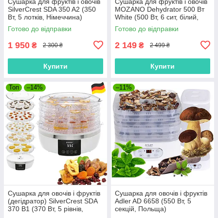
Сушарка для фруктів і овочів
Сушарка для фруктів і овочів
SilverCrest SDA 350 A2 (350
MOZANO Dehydrator 500 Вт
Вт, 5 лотків, Німеччина)
White (500 Вт, 6 сит, білий,
Польща)
Готово до відправки
Готово до відправки
1 950
2 149
₴
₴
2 300 ₴
2 499 ₴
Купити
Купити
Топ
–14%
–11%
Сушарка для овочів і фруктів
Сушарка для овочів і фруктів
(дегідратор) SilverCrest SDA
Adler AD 6658 (550 Вт, 5
370 B1 (370 Вт, 5 рівнів,
секцій, Польща)
таймер 48 год, дисплей,