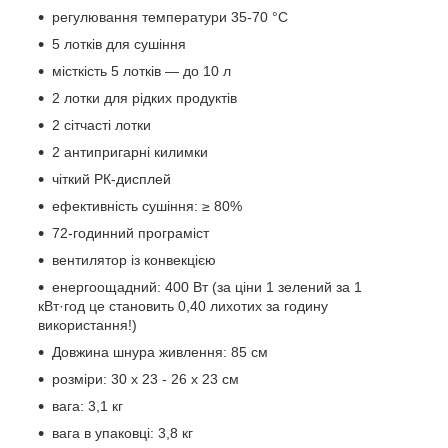
регулювання температури 35-70 °C
5 лотків для сушіння
місткість 5 лотків — до 10 л
2 лотки для рідких продуктів
2 сітчасті лотки
2 антипригарні килимки
чіткий РК-дисплей
ефективність сушіння: ≥ 80%
72-годинний програміст
вентилятор із конвекцією
енергоощадний: 400 Вт (за ціни 1 зелений за 1
кВт·год це становить 0,40 лихотих за годину
використання!)
Довжина шнура живлення: 85 см
розміри: 30 x 23 - 26 x 23 см
вага: 3,1 кг
вага в упаковці: 3,8 кг