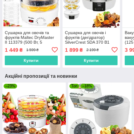
Сушарка для овочів та
Сушарка для овочів і
Ваку
фруктів Maltec DryMaster
фруктів (дегідратор)
ваку
II 113379 (500 Вт, 5
SilverCrest SDA 370 B1
(125
піддонів, Польша)
(370 Вт, 5 рівнів, таймер
насо
1 449
1 899
3 9
₴
₴
1 599 ₴
2 199 ₴
48 год, дисплей,
Німеччина)
Купити
Купити
Акційні пропозиції та новинки
–23%
Топ
–18%