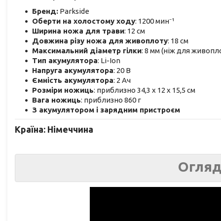
Бренд:
Parkside
Оберти на холостому ходу
: 1200 мин⁻¹
Ширина ножа для трави
: 12 см
Довжина різу ножа для живоплоту
: 18 см
Максимальний діаметр гілки
: 8 мм (ніж для живопл
Тип акумулятора
: Li-Ion
Напруга акумулятора
: 20 В
Ємність акумулятора
: 2 Ач
Розміри ножиць
: приблизно 34,3 x 12 x 15,5 см
Вага ножиць
: приблизно 860 г
З акумулятором і зарядним пристроєм
Країна: Німеччина
Огляд