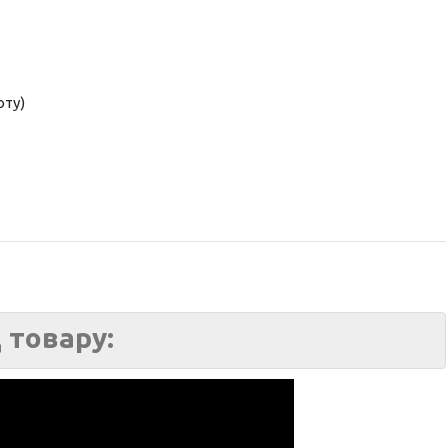
оту)
 товару: