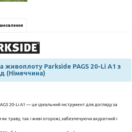
замовлення
 живоплоту Parkside PAGS 20-Li A1 з
яд (Німеччина)
GS 20-Li A1 — це ідеальний інструмент для догляду за
 як траву, так і живі огорожі, забезпечуючи акуратний і