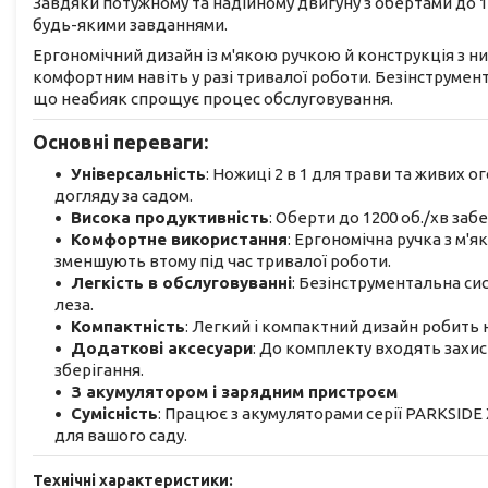
Завдяки потужному та надійному двигуну з обертами до 1
будь-якими завданнями.
Ергономічний дизайн із м'якою ручкою й конструкція з 
комфортним навіть у разі тривалої роботи. Безінструмент
що неабияк спрощує процес обслуговування.
Основні переваги:
Універсальність
: Ножиці 2 в 1 для трави та живих о
догляду за садом.
Висока продуктивність
: Оберти до 1200 об./хв за
Комфортне використання
: Ергономічна ручка з м'
зменшують втому під час тривалої роботи.
Легкість в обслуговуванні
: Безінструментальна си
леза.
Компактність
: Легкий і компактний дизайн робить 
Додаткові аксесуари
: До комплекту входять захис
зберігання.
З акумулятором і зарядним пристроєм
Сумісність
: Працює з акумуляторами серії PARKSIDE
для вашого саду.
Технічні характеристики: