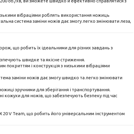
200 об./хв, ви зможете швидко й ефективно справлятися з
низькими вібраціями роблять використання ножиць
альна система заміни ножів дає змогу легко змінювати леза,
горож, що робить їх ідеальними для різних завдань з
безпечують швидке та якісне стриження.
яким покриттям і конструкція з низькими вібраціями
стема заміни ножів дає змогу швидко та легко змінювати
ножиці зручними для зберігання і транспортування.
ні кожухи для ножів, що забезпечують безпеку під час
 X 20 V Team, що робить його універсальним інструментом