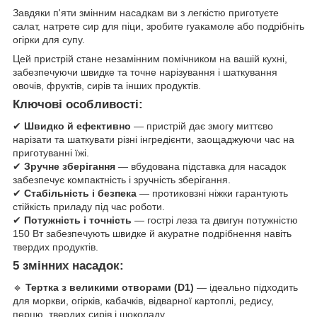
Завдяки п'яти змінним насадкам ви з легкістю приготуєте
салат, натрете сир для піци, зробите гуакамоле або подрібніть
огірки для супу.
Цей пристрій стане незамінним помічником на вашій кухні,
забезпечуючи швидке та точне нарізування і шаткування
овочів, фруктів, сирів та інших продуктів.
Ключові особливості:
✔
Швидко й ефективно
— пристрій дає змогу миттєво
нарізати та шаткувати різні інгредієнти, заощаджуючи час на
приготуванні їжі.
✔
Зручне зберігання
— вбудована підставка для насадок
забезпечує компактність і зручність зберігання.
✔
Стабільність і безпека
— протиковзні ніжки гарантують
стійкість приладу під час роботи.
✔
Потужність і точність
— гострі леза та двигун потужністю
150 Вт забезпечують швидке й акуратне подрібнення навіть
твердих продуктів.
5 змінних насадок:
🔹
Тертка з великими отворами (D1)
— ідеально підходить
для моркви, огірків, кабачків, відварної картоплі, редису,
перцю, твердих сирів і шоколаду.