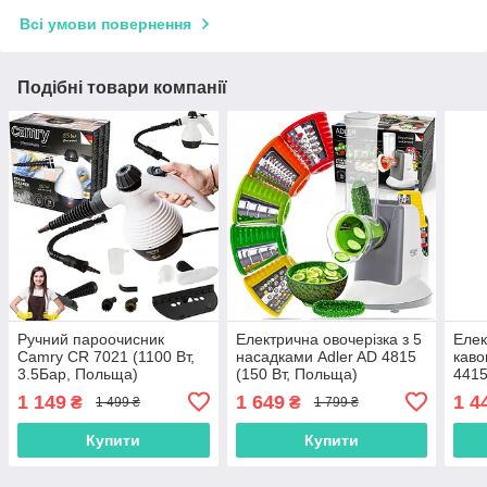
Всі умови повернення
Подібні товари компанії
Ручний пароочисник
Електрична овочерізка з 5
Елек
Camry CR 7021 (1100 Вт,
насадками Adler AD 4815
каво
3.5Бар, Польща)
(150 Вт, Польща)
4415
Вт, 
1 149
1 649
1 4
₴
₴
1 499 ₴
1 799 ₴
Купити
Купити