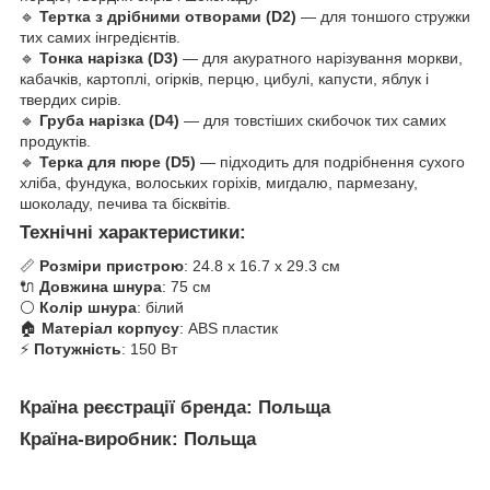
🔹
Тертка з дрібними отворами (D2)
— для тоншого стружки
тих самих інгредієнтів.
🔹
Тонка нарізка (D3)
— для акуратного нарізування моркви,
кабачків, картоплі, огірків, перцю, цибулі, капусти, яблук і
твердих сирів.
🔹
Груба нарізка (D4)
— для товстіших скибочок тих самих
продуктів.
🔹
Терка для пюре (D5)
— підходить для подрібнення сухого
хліба, фундука, волоських горіхів, мигдалю, пармезану,
шоколаду, печива та бісквітів.
Технічні характеристики:
📏
Розміри пристрою
: 24.8 x 16.7 x 29.3 см
🔌
Довжина шнура
: 75 см
⚪
Колір шнура
: білий
🏠
Матеріал корпусу
: ABS пластик
⚡
Потужність
: 150 Вт
Країна реєстрації бренда: Польща
Країна-виробник: Польща