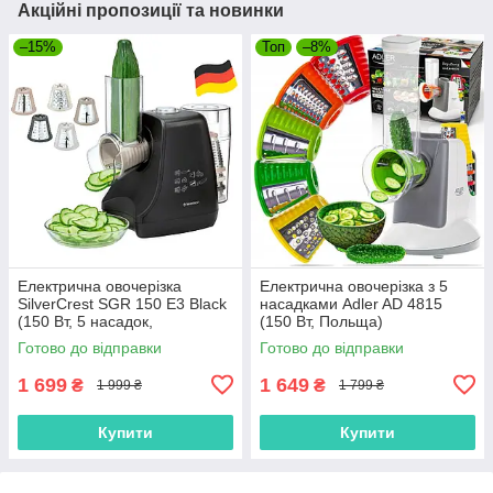
Акційні пропозиції та новинки
–15%
Топ
–8%
Електрична овочерізка
Електрична овочерізка з 5
SilverCrest SGR 150 E3 Black
насадками Adler AD 4815
(150 Вт, 5 насадок,
(150 Вт, Польща)
нержавіюча сталь,
Готово до відправки
Готово до відправки
Німеччина)
1 699
1 649
₴
₴
1 999 ₴
1 799 ₴
Купити
Купити