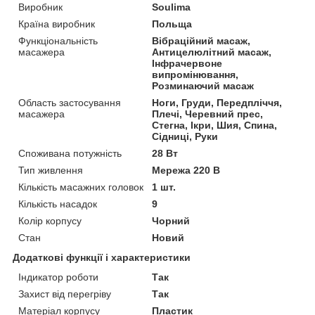
Виробник
Soulima
Країна виробник
Польща
Функціональність
Вібраційний масаж,
масажера
Антицелюлітний масаж,
Інфрачервоне
випромінювання,
Розминаючий масаж
Область застосування
Ноги, Груди, Передпліччя,
масажера
Плечі, Черевний прес,
Стегна, Ікри, Шия, Спина,
Сідниці, Руки
Споживана потужність
28 Вт
Тип живлення
Мережа 220 В
Кількість масажних головок
1 шт.
Кількість насадок
9
Колір корпусу
Чорний
Стан
Новий
Додаткові функції і характеристики
Індикатор роботи
Так
Захист від перегріву
Так
Матеріал корпусу
Пластик