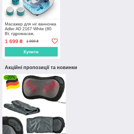
Масажер для ніг ванночка
Adler AD 2167 White (80
Вт, гідромасаж,
інфрачервоний підігрів,
1 699
₴
1 999 ₴
Польща)
Купити
Акційні пропозиції та новинки
–20%