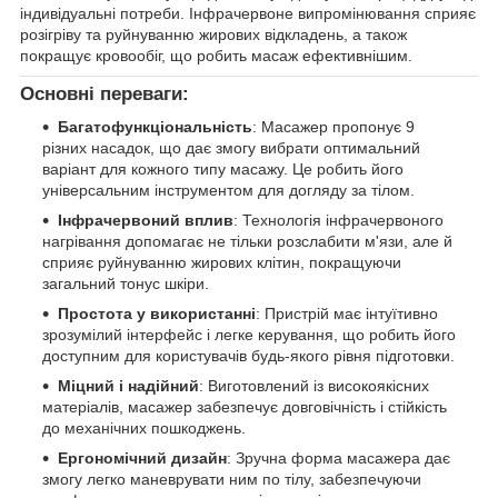
індивідуальні потреби. Інфрачервоне випромінювання сприяє
розігріву та руйнуванню жирових відкладень, а також
покращує кровообіг, що робить масаж ефективнішим.
Основні переваги:
Багатофункціональність
: Масажер пропонує 9
різних насадок, що дає змогу вибрати оптимальний
варіант для кожного типу масажу. Це робить його
універсальним інструментом для догляду за тілом.
Інфрачервоний вплив
: Технологія інфрачервоного
нагрівання допомагає не тільки розслабити м'язи, але й
сприяє руйнуванню жирових клітин, покращуючи
загальний тонус шкіри.
Простота у використанні
: Пристрій має інтуїтивно
зрозумілий інтерфейс і легке керування, що робить його
доступним для користувачів будь-якого рівня підготовки.
Міцний і надійний
: Виготовлений із високоякісних
матеріалів, масажер забезпечує довговічність і стійкість
до механічних пошкоджень.
Ергономічний дизайн
: Зручна форма масажера дає
змогу легко маневрувати ним по тілу, забезпечуючи