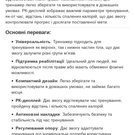
тренажер легко зберігати та використовувати в домашніх
умовах. РК-дисплей зображає важливі параметри тренування,
як-от час, відстань і кількість спалених калорій, що дає змогу
контролювати прогрес і досягати поставленої мети.
Основні переваги:
Універсальність
: Тренажер підходить для
тренування як верхніх, так і нижніх частин тіла, що дає
змогу залучити різні групи м'язів.
Підтримка реабілітації
: Ідеальний для людей, які
відновлюються після травм або мають обмежені фізичні
можливості.
Компактний дизайн
: Легко зберігати та
використовувати в домашніх умовах, не займає багато
місця.
РК-дисплей
: Дає змогу відстежувати час тренування,
пройдену відстань і кількість спалених калорій.
Антиковзні накладки
: Забезпечують безпеку та
стабільність під час тренування.
Регулювання опору
: Дає змогу адаптувати
тренування під індивідуальні потреби користувача.