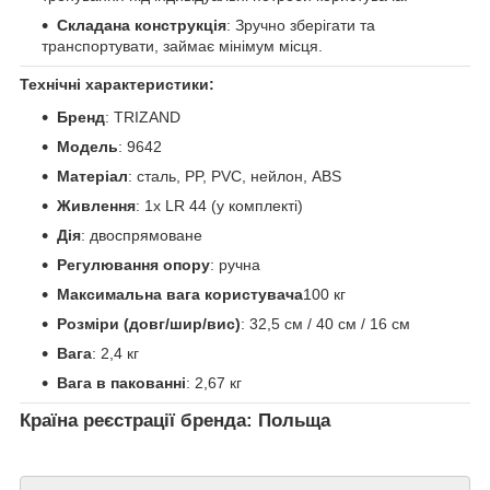
Складана конструкція
: Зручно зберігати та
транспортувати, займає мінімум місця.
Технічні характеристики:
Бренд
: TRIZAND
Модель
: 9642
Матеріал
: сталь, PP, PVC, нейлон, ABS
Живлення
: 1x LR 44 (у комплекті)
Дія
: двоспрямоване
Регулювання опору
: ручна
Максимальна вага користувача
100 кг
Розміри (довг/шир/вис)
: 32,5 см / 40 см / 16 см
Вага
: 2,4 кг
Вага в пакованні
: 2,67 кг
Країна реєстрації бренда: Польща