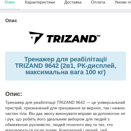
Опис
Характеристики
Доставка
Оплата
Умови п
Опис
Тренажер для реабілітації
TRIZAND 9642 (2в1, РК-дисплей,
максимальна вага 100 кг)
Опис:
Тренажер для реабілітації TRIZAND 9642 — це універсальний
пристрій, призначений для тренування як верхніх, так і нижніх
частин тіла. Він дає змогу виконувати вправи за допомогою ніг
і рук, що робить його ідеальним вибором для людей з
обмеженою рухливістю, людей похилого віку та тих, хто
відновлюється після травм. Компактний і легкий, цей