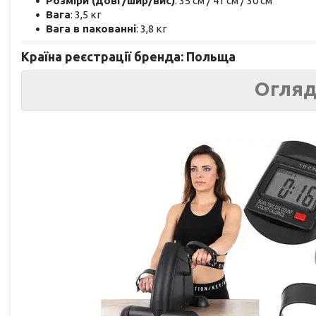
Розміри (довг/шир/вис)
: 35 см / 41 см / 30 см
Вага
: 3,5 кг
Вага в пакованні
: 3,8 кг
Країна реєстрації бренда: Польща
Огляд