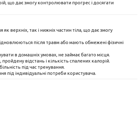
орій, що дає змогу контролювати прогрес і досягати
як верхніх, так і нижніх частин тіла, що дає змогу
 відновлюються після травм або мають обмежені фізичні
вувати в домашніх умовах, не займає багато місця.
, пройдену відстань і кількість спалених калорій.
більність під час тренування.
ння під індивідуальні потреби користувача.