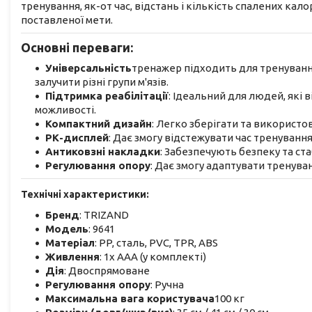
тренування, як-от час, відстань і кількість спалених кал
поставленої мети.
Основні переваги:
Універсальність
тренажер підходить для тренування 
залучити різні групи м'язів.
Підтримка реабілітації
: Ідеальний для людей, які
можливості.
Компактний дизайн
: Легко зберігати та використо
РК-дисплей
: Дає змогу відстежувати час тренування
Антиковзні накладки
: Забезпечують безпеку та ста
Регулювання опору
: Дає змогу адаптувати тренува
Технічні характеристики:
Бренд
: TRIZAND
Модель
: 9641
Матеріал
: PP, сталь, PVC, TPR, ABS
Живлення
: 1x AAA (у комплекті)
Дія
: Двоспрямоване
Регулювання опору
: Ручна
Максимальна вага користувача
100 кг