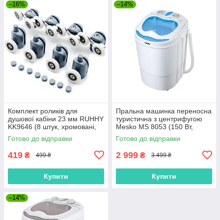
–16%
–14%
Комплект роликів для
Пральна машинка переносна
душової кабіни 23 мм RUHHY
туристична з центрифугою
KK9646 (8 штук, хромовані,
Mesko MS 8053 (150 Вт,
універсальні)
Польща)
Готово до відправки
Готово до відправки
419
2 999
₴
₴
499 ₴
3 499 ₴
Купити
Купити
–14%