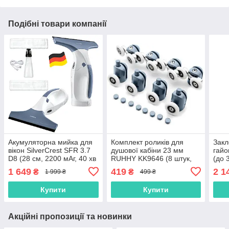
Подібні товари компанії
Акумуляторна мийка для
Комплект роликів для
Закл
вікон SilverCrest SFR 3.7
душової кабіни 23 мм
гайо
D8 (28 см, 2200 мАг, 40 хв
RUHHY KK9646 (8 штук,
(до 
роботи, Німеччина)
хромовані, універсальні)
см, 
1 649
419
2 1
₴
₴
1 999 ₴
499 ₴
Купити
Купити
Акційні пропозиції та новинки