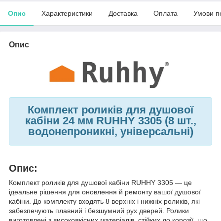
Опис
Характеристики
Доставка
Оплата
Умови п
Опис
Комплект роликів для душової
кабіни 24 мм RUHHY 3305 (8 шт.,
водонепроникні, універсальні)
Опис:
Комплект роликів для душової кабіни RUHHY 3305 — це
ідеальне рішення для оновлення й ремонту вашої душової
кабіни. До комплекту входять 8 верхніх і нижніх роликів, які
забезпечують плавний і безшумний рух дверей. Ролики
виготовлені з високоякісних матеріалів, стійких до корозії, що